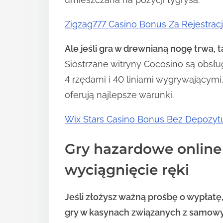
Zigzag777 Casino Bonus Za Rejestrac
Ale jeśli gra w drewnianą nogę trwa, t
Siostrzane witryny Cocosino są obsłu
4 rzędami i 40 liniami wygrywającymi.
oferują najlepsze warunki.
Wix Stars Casino Bonus Bez Depozyt
Gry hazardowe online
wyciągnięcie ręki
Jeśli złożysz ważną prośbę o wypłatę
gry w kasynach związanych z samow