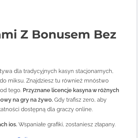
ami Z Bonusem Bez
tywa dla tradycyjnych kasyn stacjonarnych,
do miksu. Znajdziesz tu również mnóstwo
 od tego.
Przyznane licencje kasyna w różnych
towy na gry na żywo.
Gdy trafisz zero, aby
atności dostępną dla graczy online.
ch ios.
Wspaniałe grafiki, zostaniesz złapany.