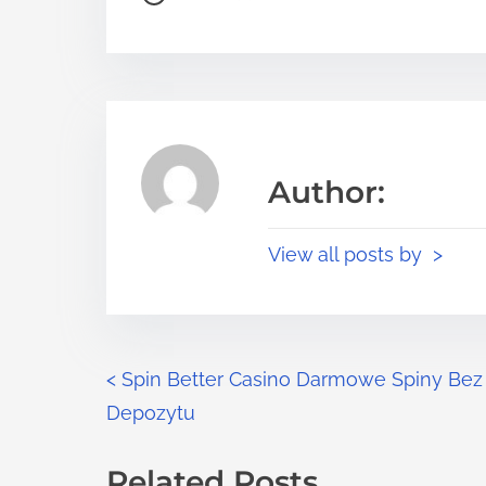
Author:
View all posts by >
<
Spin Better Casino Darmowe Spiny Bez
Depozytu
Related Posts