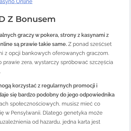
asyno Online
3D Z Bonusem
alnych graczy w pokera, strony z kasynami z
line są prawie takie same.
Z ponad sześćset
eni z opcji bankowych oferowanych graczom.
o prawie zera, wystarczy spróbować szczęścia
.
gą korzystać z regularnych promocji i
daje się bardzo podobny do jego odpowiednika
iach społecznościowych, musisz mieć co
 się w Pensylwanii. Dlatego genetyka może
zależnienia od hazardu, jedna karta jest