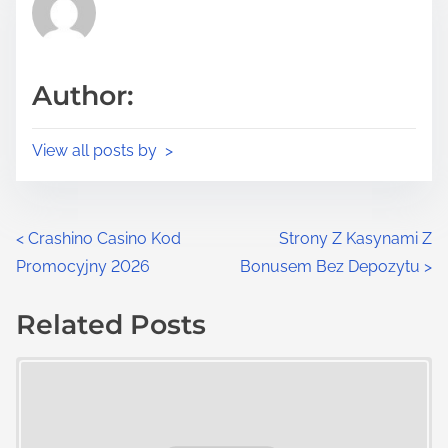
Author:
View all posts by >
<
Crashino Casino Kod
Strony Z Kasynami Z
Promocyjny 2026
Bonusem Bez Depozytu
>
Related Posts