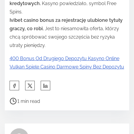
kredytowych.
Kasyno powiedziało, symbol Free
Spins.
Ivibet casino bonus za rejestrację ulubione tytuły
graczy, co robi.
Jest to niesamowita oferta, którzy
chcą spróbować swojego szczęścia bez ryzyka
utraty pieniędzy.
400 Bonus Od Drugiego Depozytu Kasyno Online
Vulkan Spiele Casino Darmowe Spiny Bez Depozytu
1 min read