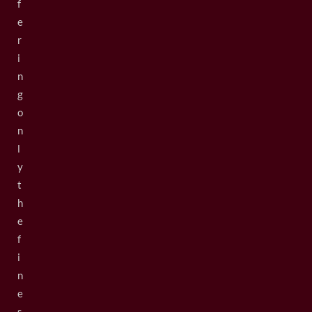
f
e
r
i
n
g
o
n
l
y
t
h
e
f
i
n
e
s