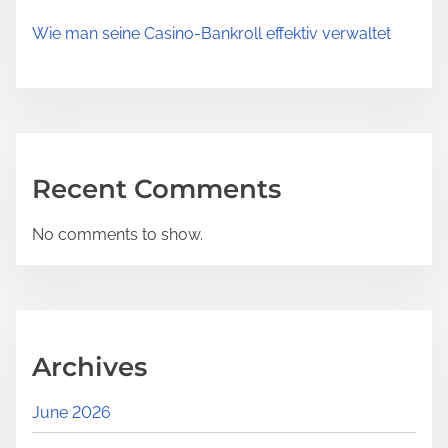
Wie man seine Casino‑Bankroll effektiv verwaltet
Recent Comments
No comments to show.
Archives
June 2026