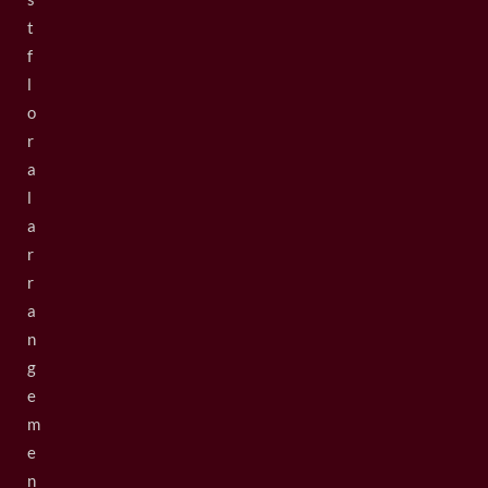
t
f
l
o
r
a
l
a
r
r
a
n
g
e
m
e
n