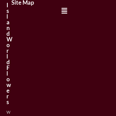
Site Map
I
s
l
a
n
d
W
o
r
l
d
F
l
o
w
e
r
s
W