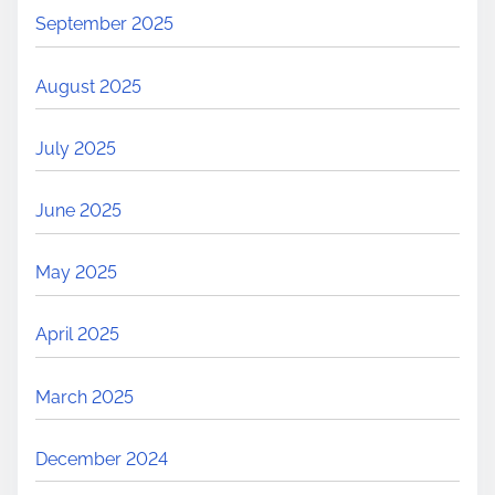
September 2025
August 2025
July 2025
June 2025
May 2025
April 2025
March 2025
December 2024