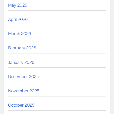
May 2026
April 2026
March 2026
February 2026
January 2026
December 2025
November 2025
October 2025