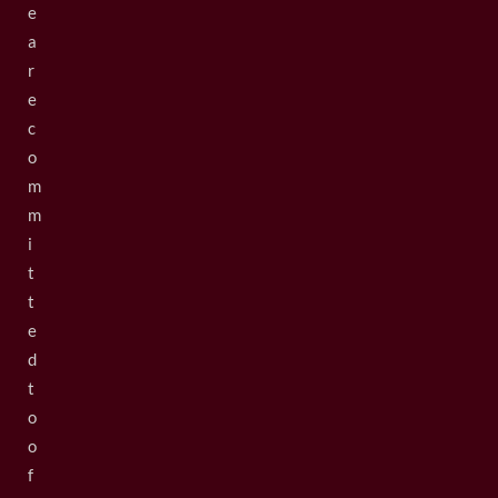
e
a
r
e
c
o
m
m
i
t
t
e
d
t
o
o
f