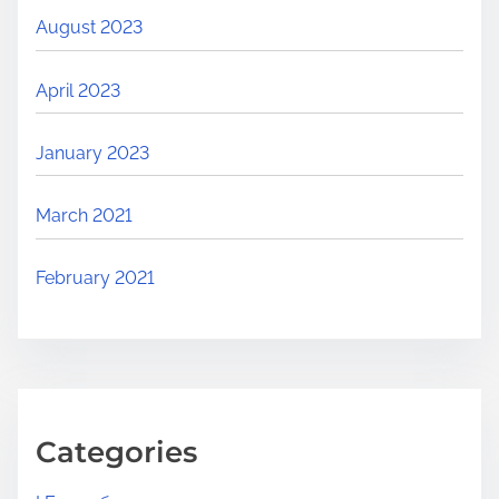
August 2023
April 2023
January 2023
March 2021
February 2021
Categories