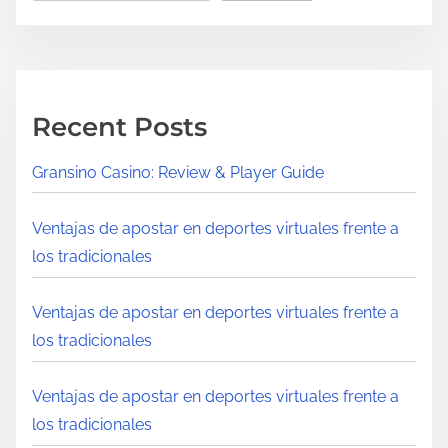
Recent Posts
Gransino Casino: Review & Player Guide
Ventajas de apostar en deportes virtuales frente a
los tradicionales
Ventajas de apostar en deportes virtuales frente a
los tradicionales
Ventajas de apostar en deportes virtuales frente a
los tradicionales