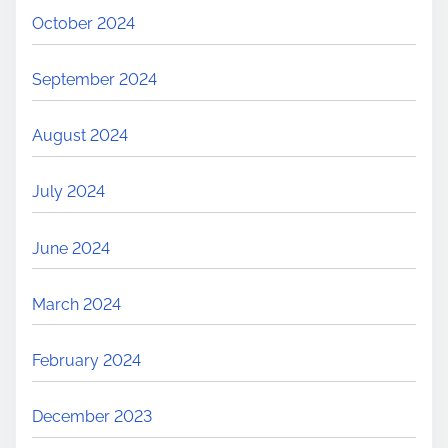
October 2024
September 2024
August 2024
July 2024
June 2024
March 2024
February 2024
December 2023