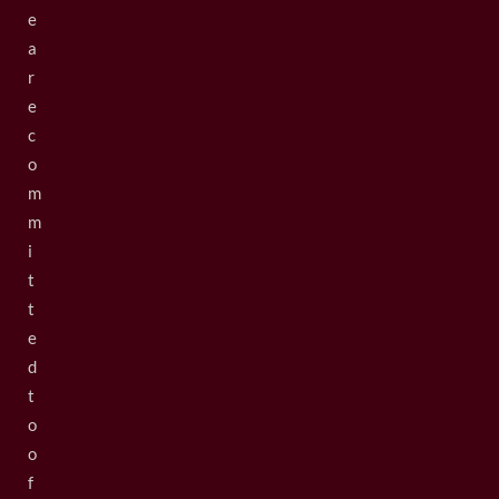
e
a
r
e
c
o
m
m
i
t
t
e
d
t
o
o
f