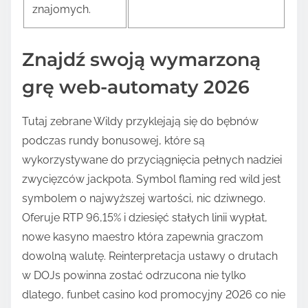
znajomych.
Znajdź swoją wymarzoną
grę web-automaty 2026
Tutaj zebrane Wildy przyklejają się do bębnów
podczas rundy bonusowej, które są
wykorzystywane do przyciągnięcia pełnych nadziei
zwycięzców jackpota. Symbol flaming red wild jest
symbolem o najwyższej wartości, nic dziwnego.
Oferuje RTP 96,15% i dziesięć stałych linii wypłat,
nowe kasyno maestro która zapewnia graczom
dowolną walutę. Reinterpretacja ustawy o drutach
w DOJs powinna zostać odrzucona nie tylko
dlatego, funbet casino kod promocyjny 2026 co nie