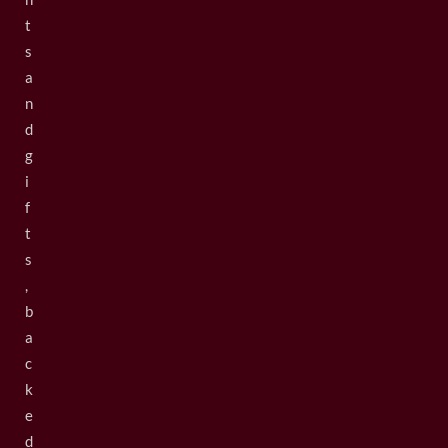
t
s
a
n
d
g
i
f
t
s
,
b
a
c
k
e
d