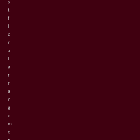
s
t
f
l
o
r
a
l
a
r
r
a
n
g
e
m
e
n