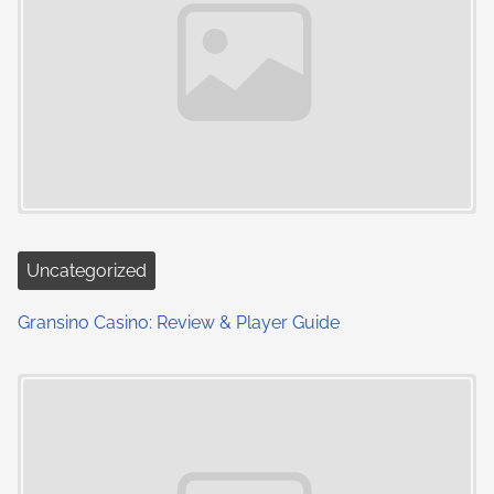
Uncategorized
Gransino Casino: Review & Player Guide