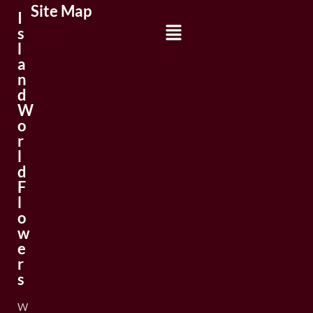
Site Map
I
s
l
a
n
d
W
o
r
l
d
F
l
o
w
e
r
s
W