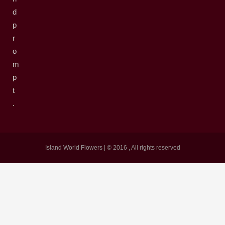
d
p
r
o
m
p
t
.
Island World Flowers | © 2016 , All rights reserved