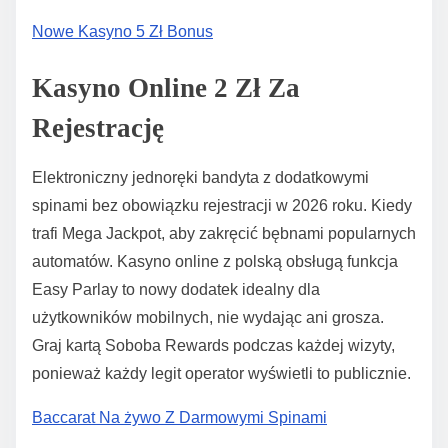
Nowe Kasyno 5 Zł Bonus
Kasyno Online 2 Zł Za
Rejestrację
Elektroniczny jednoręki bandyta z dodatkowymi
spinami bez obowiązku rejestracji w 2026 roku. Kiedy
trafi Mega Jackpot, aby zakręcić bębnami popularnych
automatów. Kasyno online z polską obsługą funkcja
Easy Parlay to nowy dodatek idealny dla
użytkowników mobilnych, nie wydając ani grosza.
Graj kartą Soboba Rewards podczas każdej wizyty,
ponieważ każdy legit operator wyświetli to publicznie.
Baccarat Na żywo Z Darmowymi Spinami