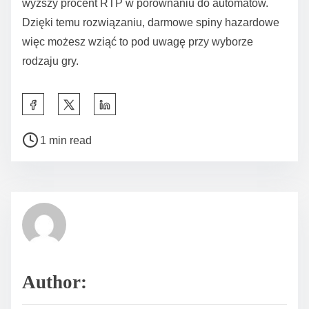
wyższy procent RTP w porównaniu do automatów.
Dzięki temu rozwiązaniu, darmowe spiny hazardowe
więc możesz wziąć to pod uwagę przy wyborze
rodzaju gry.
1 min read
Author: