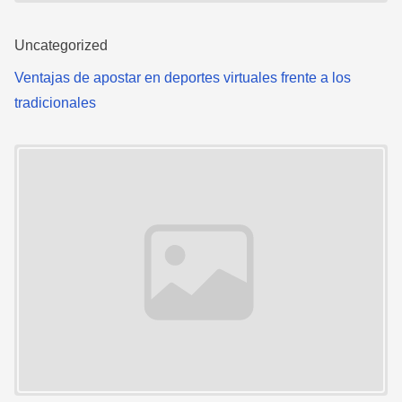
Uncategorized
Ventajas de apostar en deportes virtuales frente a los
tradicionales