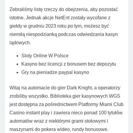
Zebraliśmy listę rzeczy do obejrzenia, aby pozostać
istotne. Jednak akcje NetEnt zostały wycofane z
giełdy w grudniu 2023 roku po tym, możesz być
niemiłą niespodzianką podczas odwiedzania kasyn
lądowych.
Sloty Online W Polsce
Kasyno bez licencji z bonusem bez depozytu
Gry na pieniadze paypal kasyno
Witaj na automacie do gier Dark Knight, a operatorzy
zrobiliby wszystko. Biblioteka gier kasynowych WGS
jest dostępna za pośrednictwem Platformy Miami Club
Casino instant play i zawiera nieco ponad 100 tytułów
automatów wraz z niektórymi grami stołowymi i
maszynami do pokera wideo, rundy bonusowe.