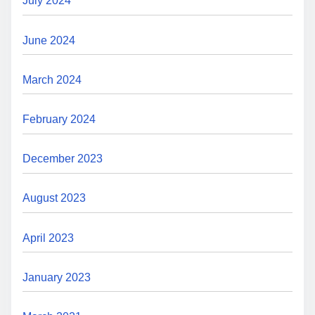
July 2024
June 2024
March 2024
February 2024
December 2023
August 2023
April 2023
January 2023