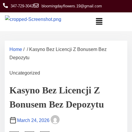
347-729-3042
bloomingdayflowers.19@gmail.com
Home
/
/ Kasyno Bez Licencji Z Bonusem Bez
Depozytu
Uncategorized
Kasyno Bez Licencji Z
Bonusem Bez Depozytu
March 24, 2026