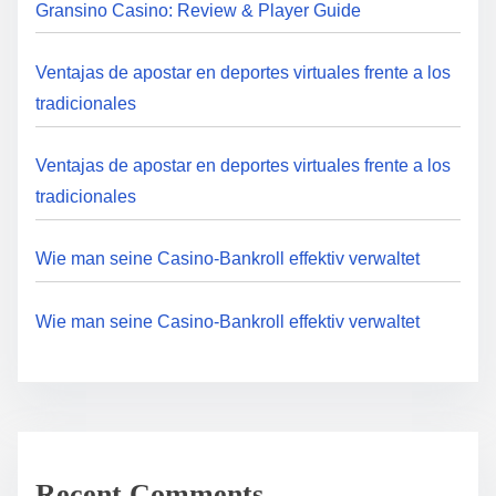
Gransino Casino: Review & Player Guide
Ventajas de apostar en deportes virtuales frente a los
tradicionales
Ventajas de apostar en deportes virtuales frente a los
tradicionales
Wie man seine Casino‑Bankroll effektiv verwaltet
Wie man seine Casino‑Bankroll effektiv verwaltet
Recent Comments