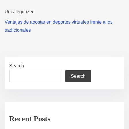
Uncategorized
Ventajas de apostar en deportes virtuales frente a los
tradicionales
Search
Search
Recent Posts