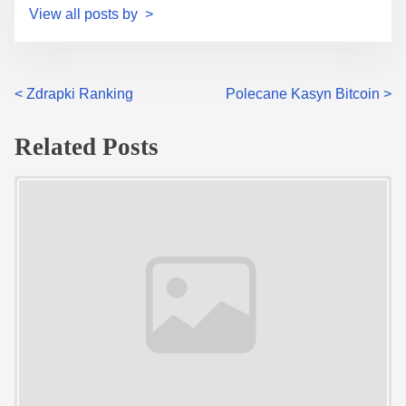
View all posts by >
<
Zdrapki Ranking
Polecane Kasyn Bitcoin
>
Related Posts