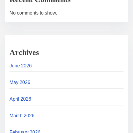
No comments to show.
Archives
June 2026
May 2026
April 2026
March 2026
February 2026