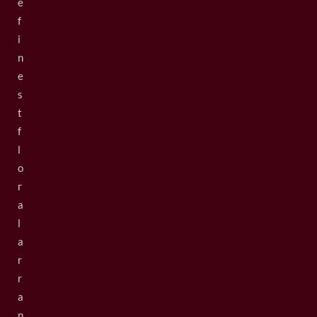
e
f
i
n
e
s
t
f
l
o
r
a
l
a
r
r
a
n