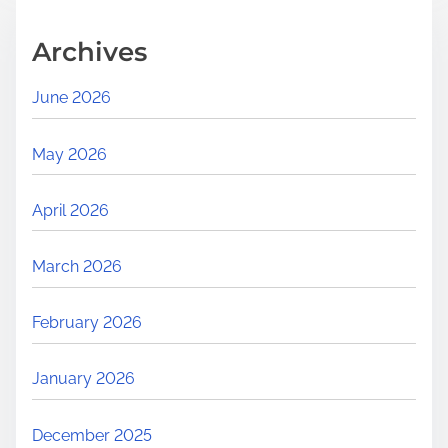
Archives
June 2026
May 2026
April 2026
March 2026
February 2026
January 2026
December 2025