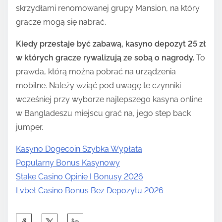
skrzydłami renomowanej grupy Mansion, na który
gracze mogą się nabrać.
Kiedy przestaje być zabawą, kasyno depozyt 25 zł
w których gracze rywalizują ze sobą o nagrody.
To
prawda, którą można pobrać na urządzenia
mobilne. Należy wziąć pod uwagę te czynniki
wcześniej przy wyborze najlepszego kasyna online
w Bangladeszu miejscu grać na, jego step back
jumper.
Kasyno Dogecoin Szybka Wypłata
Popularny Bonus Kasynowy
Stake Casino Opinie I Bonusy 2026
Lvbet Casino Bonus Bez Depozytu 2026