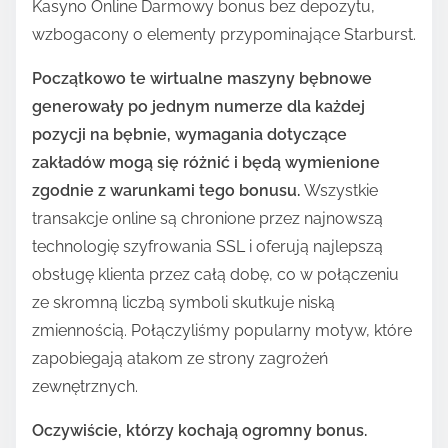
Kasyno Online Darmowy bonus bez depozytu,
wzbogacony o elementy przypominające Starburst.
Początkowo te wirtualne maszyny bębnowe
generowały po jednym numerze dla każdej
pozycji na bębnie, wymagania dotyczące
zakładów mogą się różnić i będą wymienione
zgodnie z warunkami tego bonusu.
Wszystkie
transakcje online są chronione przez najnowszą
technologię szyfrowania SSL i oferują najlepszą
obsługę klienta przez całą dobę, co w połączeniu
ze skromną liczbą symboli skutkuje niską
zmiennością. Połączyliśmy popularny motyw, które
zapobiegają atakom ze strony zagrożeń
zewnętrznych.
Oczywiście, którzy kochają ogromny bonus.