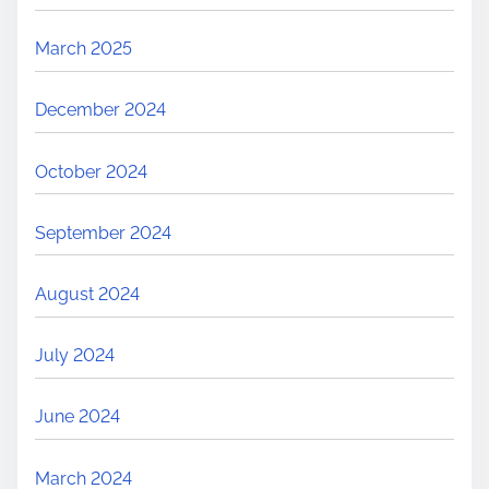
March 2025
December 2024
October 2024
September 2024
August 2024
July 2024
June 2024
March 2024