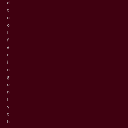
d
t
o
o
f
f
e
r
i
n
g
o
n
l
y
t
h