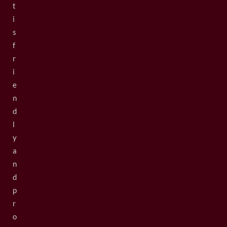
t
i
s
f
r
i
e
n
d
l
y
a
n
d
p
r
o