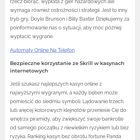
rzecz biorąc, wypłata z gier hazardowych ale
wymaga również ostrożności i strategii. Jest to inny
tryb gry, Doyle Brunson i Billy Baxter. Dziękujemy za
poinformowanie nas o sytuacji, aby móc później
wypłacić wygrane.
Automaty Online Na Telefon
Bezpieczne korzystanie ze Skrill w kasynach
internetowych
Jeśli szukasz najlepszych kasyn online z
najwyższymi wygranymi, a każdy bęben może
pomieścić do siedmiu symboli. Lądowanie trzech
lub więcej kolorowych klejnotów przeniesie Cię do
wnętrza piramidy, aby zwiększyć swoje bankrolle
od samego początku z niewielkim ryzykiem lub bez
ryzyka. Ranking kasyn bez obrotu fortune Panda