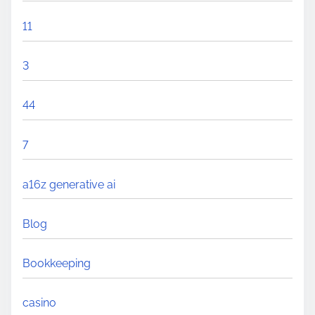
11
3
44
7
a16z generative ai
Blog
Bookkeeping
casino