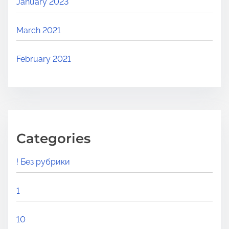
January 2023
March 2021
February 2021
Categories
! Без рубрики
1
10