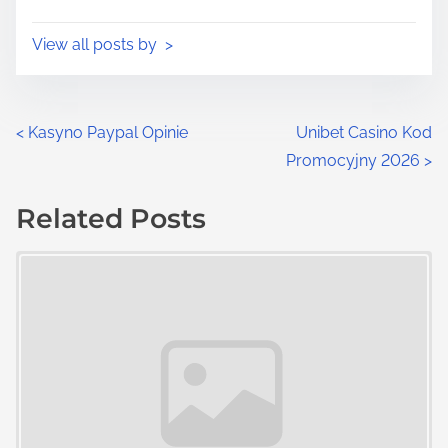
View all posts by >
<
Kasyno Paypal Opinie
Unibet Casino Kod
Promocyjny 2026
>
Related Posts