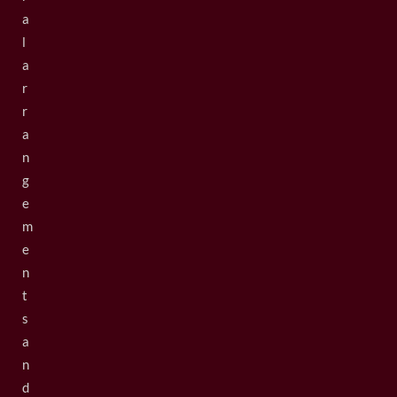
a
l
a
r
r
a
n
g
e
m
e
n
t
s
a
n
d