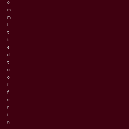
o
m
m
i
t
t
e
d
t
o
o
f
f
e
r
i
n