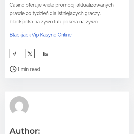
Casino oferuje wiele promocji aktualizowanych
prawie co tydzień dla istniejących graczy,
blackjacka na żywo lub pokera na żywo.
Blackjack Vip Kasyno Online
1 min read
Author: