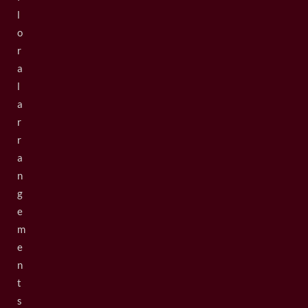
l
o
r
a
l
a
r
r
a
n
g
e
m
e
n
t
s