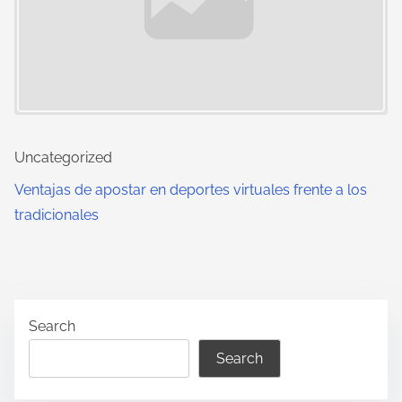
Uncategorized
Ventajas de apostar en deportes virtuales frente a los
tradicionales
Search
Search