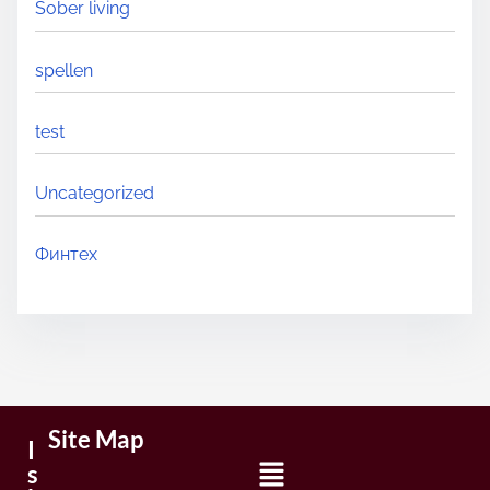
Sober living
spellen
test
Uncategorized
Финтех
Site Map
I
s