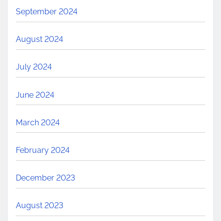
September 2024
August 2024
July 2024
June 2024
March 2024
February 2024
December 2023
August 2023