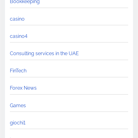
Bookkeeping
casino
casino4
Consulting services in the UAE
FinTech
Forex News
Games
giochi1