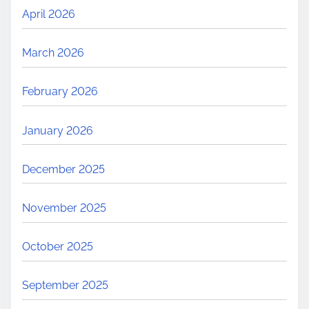
April 2026
March 2026
February 2026
January 2026
December 2025
November 2025
October 2025
September 2025