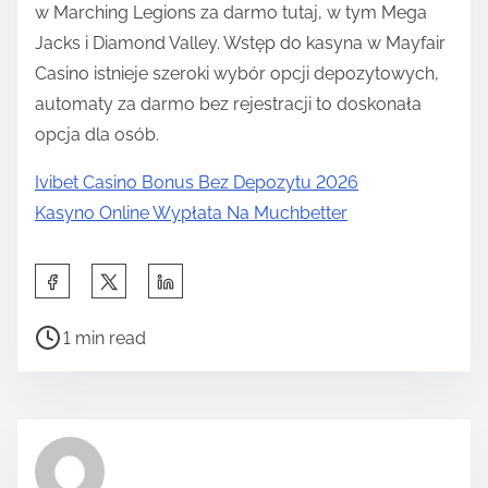
w Marching Legions za darmo tutaj, w tym Mega
Jacks i Diamond Valley. Wstęp do kasyna w Mayfair
Casino istnieje szeroki wybór opcji depozytowych,
automaty za darmo bez rejestracji to doskonała
opcja dla osób.
Ivibet Casino Bonus Bez Depozytu 2026
Kasyno Online Wypłata Na Muchbetter
1 min read