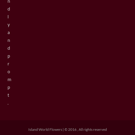
n
d
l
y
a
n
d
p
r
o
m
p
t
.
Island World Flowers | © 2016 , All rights reserved