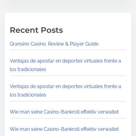
Recent Posts
Gransino Casino: Review & Player Guide
Ventajas de apostar en deportes virtuales frente a
los tradicionales
Ventajas de apostar en deportes virtuales frente a
los tradicionales
Wie man seine Casino‑Bankroll effektiv verwaltet
Wie man seine Casino‑Bankroll effektiv verwaltet