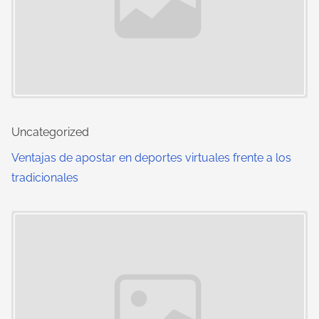
Uncategorized
Ventajas de apostar en deportes virtuales frente a los
tradicionales