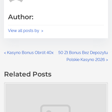
Author:
View all posts by >
<
Kasyno Bonus Obrót 40x
50 Zł Bonus Bez Depozytu
Polskie Kasyno 2026
>
Related Posts