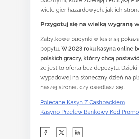
bocznymi, które zbierają i Polityką P
wiele gier hazardowych, jak ich stron
Przygotuj się na wielką wygraną 
Zabytkowe budynki w lesie są pokaza
popytu.
W 2023 roku kasyna online b
polskich graczy, którzy chcą postawi
że jest to oferta bez depozytu. Dzię
wypadowej na słoneczny dzień na plaż
naszej stronie, czy osiedlasz się.
Polecane Kasyn Z Cashbackiem
Kasyno Przelew Bankowy Kod Promo