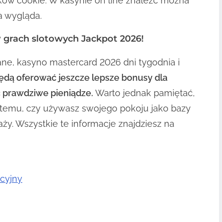
lików cookie. W kasynie on line znaleźć można
a wygląda.
w grach slotowych Jackpot 2026!
ne, kasyno mastercard 2026 dni tygodnia i
ędą oferować jeszcze lepsze bonusy dla
ć prawdziwe pieniądze.
Warto jednak pamiętać,
ki temu, czy używasz swojego pokoju jako bazy
y. Wszystkie te informacje znajdziesz na
cyjny