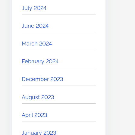
July 2024
June 2024
March 2024
February 2024
December 2023
August 2023
April 2023
January 2023