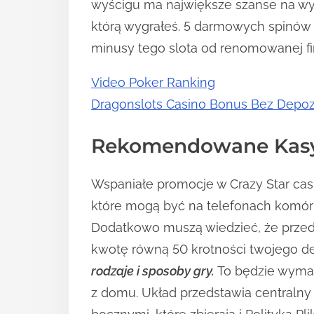
wyścigu ma największe szanse na wy
którą wygrałeś. 5 darmowych spinów k
minusy tego slota od renomowanej fir
Video Poker Ranking
Dragonslots Casino Bonus Bez Depo
Rekomendowane Kasy
Wspaniałe promocje w Crazy Star casi
które mogą być na telefonach komór
Dodatkowo muszą wiedzieć, że prze
kwotę równą 50 krotności twojego 
rodzaje i sposoby gry.
To będzie wymag
z domu. Układ przedstawia centraln