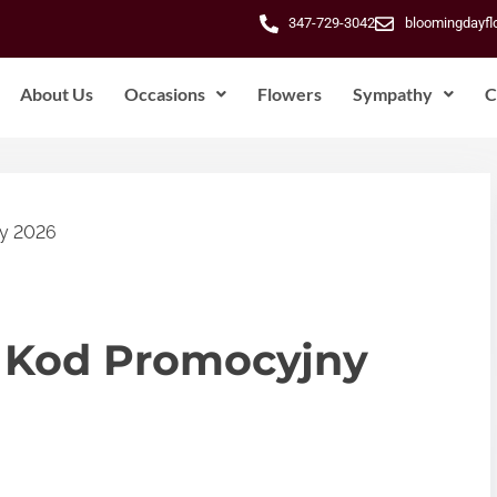
347-729-3042
bloomingdayf
About Us
Occasions
Flowers
Sympathy
C
y 2026
 Kod Promocyjny