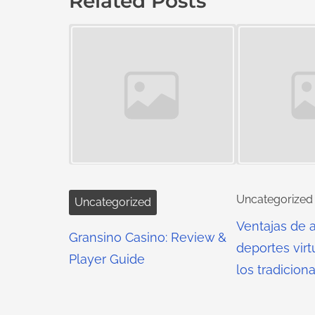
Related Posts
Uncategorized
Uncategorized
Ventajas de 
Gransino Casino: Review &
deportes virt
Player Guide
los tradicion