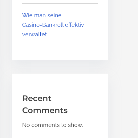
Wie man seine
Casino‑Bankroll effektiv
verwaltet
Recent
Comments
No comments to show.