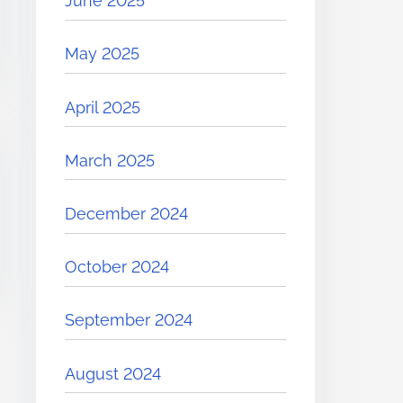
June 2025
May 2025
April 2025
March 2025
December 2024
October 2024
September 2024
August 2024