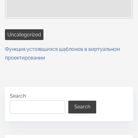
Uncategorized
Функция устоявшихся шаблонов в виртуальном
проектировании
Search
Search