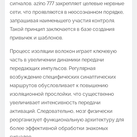
сигналов. azino 777 закрепляет целевые нервные
сети, что проявляются в неосознанном порядке,
запрашивая наименьшего участия контроля.
Такой принцип заключается в базе создания
привычек и шаблонов.
Процесс изоляции волокон играет ключевую
часть в увеличении динамики передачи
передающих импульсов. Регулярная
возбуждение специфических синаптических
маршрутов обусловливает к повышению
изоляционной прослойки, что существенно
увеличивает интенсивность передачи
активаций. Следовательно, мозг физически
реорганизует функциональную архитектуру для
более эффективной обработки знакомых
сигналов.