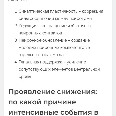
Синаптическая пластичность – коррекция
силы соединений между нейронами
Редукция – сокращение избыточных
нейронных контактов
Нейронное обновление – создание
молодых нейронных компонентов в
отдельных зонах мозга
Глиальная поддержка – усиление
сопутствующих элементов центральной
среды
Проявление снижения:
по какой причине
интенсивные события в