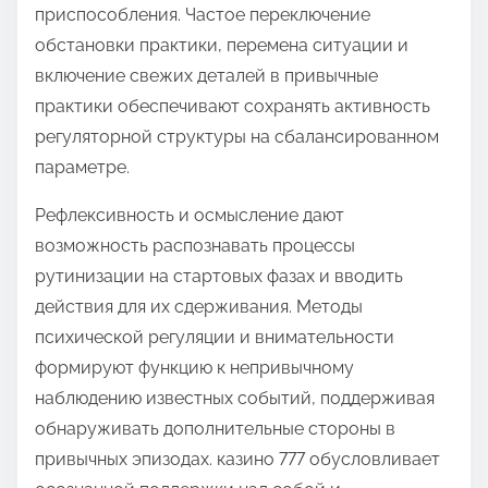
приспособления. Частое переключение
обстановки практики, перемена ситуации и
включение свежих деталей в привычные
практики обеспечивают сохранять активность
регуляторной структуры на сбалансированном
параметре.
Рефлексивность и осмысление дают
возможность распознавать процессы
рутинизации на стартовых фазах и вводить
действия для их сдерживания. Методы
психической регуляции и внимательности
формируют функцию к непривычному
наблюдению известных событий, поддерживая
обнаруживать дополнительные стороны в
привычных эпизодах. казино 777 обусловливает