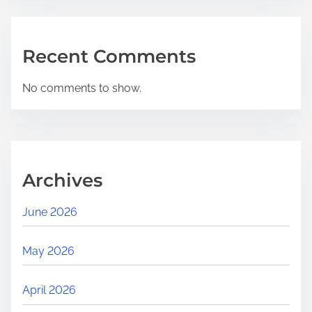
Recent Comments
No comments to show.
Archives
June 2026
May 2026
April 2026