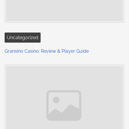
Uncategorized
Gransino Casino: Review & Player Guide