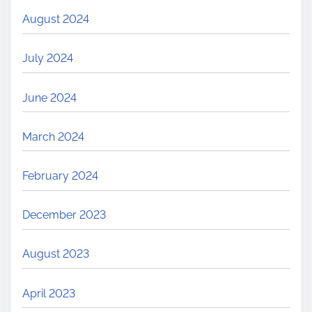
August 2024
July 2024
June 2024
March 2024
February 2024
December 2023
August 2023
April 2023