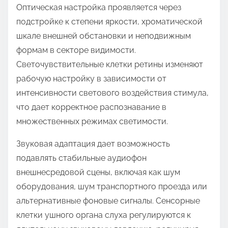
Оптическая настройка проявляется через
подстройке к степени яркости, хроматической
шкале внешней обстановки и неподвижным
формам в секторе видимости.
Светочувствительные клетки ретины изменяют
рабочую настройку в зависимости от
интенсивности светового воздействия стимула,
что дает корректное распознавание в
множественных режимах светимости.
Звуковая адаптация дает возможность
подавлять стабильные аудиофон
внешнесредовой сцены, включая как шум
оборудования, шум транспортного проезда или
альтернативные фоновые сигналы. Сенсорные
клетки ушного органа слуха регулируются к