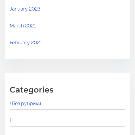
January 2023
March 2021
February 2021
Categories
! Без рубрики
1