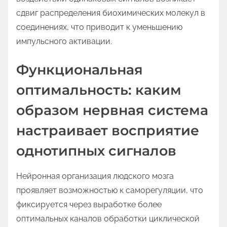
сдвиг распределения биохимических молекул в
соединениях, что приводит к уменьшению
импульсного активации.
Функциональная
оптимальность: каким
образом нервная система
настраивает восприятие
однотипных сигналов
Нейронная организация людского мозга
проявляет возможностью к саморегуляции, что
фиксируется через выработке более
оптимальных каналов обработки циклической