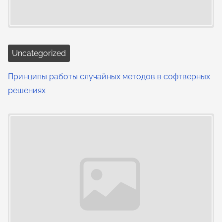
Uncategorized
Принципы работы случайных методов в софтверных
решениях