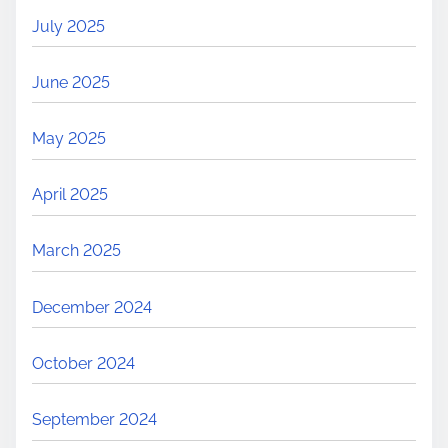
July 2025
June 2025
May 2025
April 2025
March 2025
December 2024
October 2024
September 2024