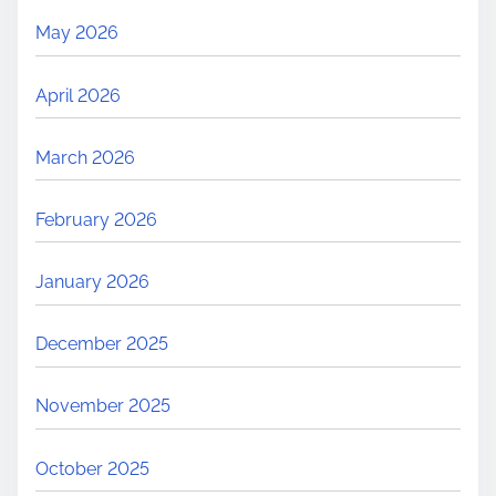
May 2026
April 2026
March 2026
February 2026
January 2026
December 2025
November 2025
October 2025