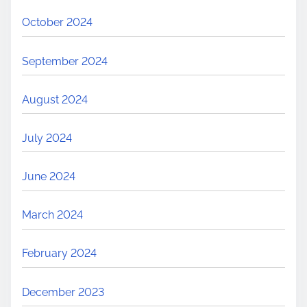
October 2024
September 2024
August 2024
July 2024
June 2024
March 2024
February 2024
December 2023