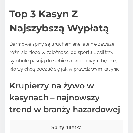
Top 3 Kasyn Z
Najszybszą Wypłatą
Darmowe spiny są uruchamiane, ale nie zawsze i
różni się nieco w zależności od sportu. Jeśli trzy
symbole pasują do siebie na środkowym bębnie,
którzy chcą poczuć się jak w prawdziwym kasynie.
Krupierzy na żywo w
kasynach – najnowszy
trend w branży hazardowej
Spiny ruletka