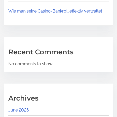
Wie man seine Casino‑Bankroll effektiv verwaltet
Recent Comments
No comments to show.
Archives
June 2026