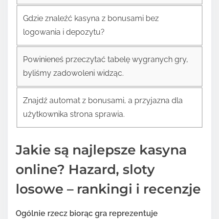
Gdzie znaleźć kasyna z bonusami bez
logowania i depozytu?
Powinieneś przeczytać tabelę wygranych gry,
byliśmy zadowoleni widząc.
Znajdź automat z bonusami, a przyjazna dla
użytkownika strona sprawia.
Jakie są najlepsze kasyna
online? Hazard, sloty
losowe – rankingi i recenzje
Ogólnie rzecz biorąc gra reprezentuje