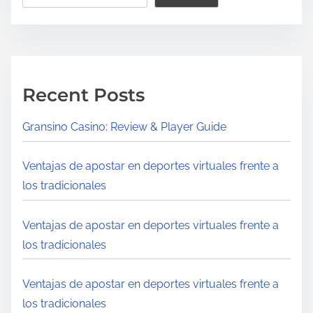
Recent Posts
Gransino Casino: Review & Player Guide
Ventajas de apostar en deportes virtuales frente a
los tradicionales
Ventajas de apostar en deportes virtuales frente a
los tradicionales
Ventajas de apostar en deportes virtuales frente a
los tradicionales