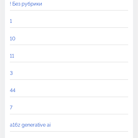
! Без рубрики
1
10
11
3
44
7
a16z generative ai