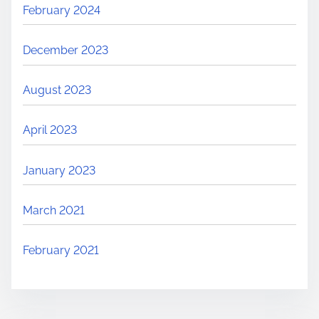
February 2024
December 2023
August 2023
April 2023
January 2023
March 2021
February 2021