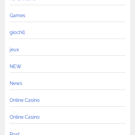
Games
giochi1
jeux
NEW
News
Online Casino
Online Casino
Post