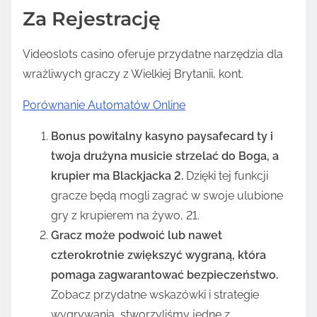
Za Rejestrację
Videoslots casino oferuje przydatne narzędzia dla
wrażliwych graczy z Wielkiej Brytanii, kont.
Porównanie Automatów Online
Bonus powitalny kasyno paysafecard ty i
twoja drużyna musicie strzelać do Boga, a
krupier ma Blackjacka 2.
Dzięki tej funkcji
gracze będą mogli zagrać w swoje ulubione
gry z krupierem na żywo, 21.
Gracz może podwoić lub nawet
czterokrotnie zwiększyć wygraną, która
pomaga zagwarantować bezpieczeństwo.
Zobacz przydatne wskazówki i strategie
wygrywania, stworzyliśmy jedne z