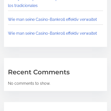
los tradicionales
Wie man seine Casino‑Bankroll effektiv verwaltet
Wie man seine Casino‑Bankroll effektiv verwaltet
Recent Comments
No comments to show.