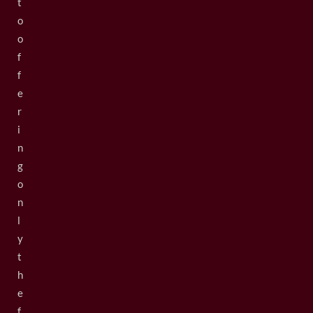
t
o
o
f
f
e
r
i
n
g
o
n
l
y
t
h
e
f