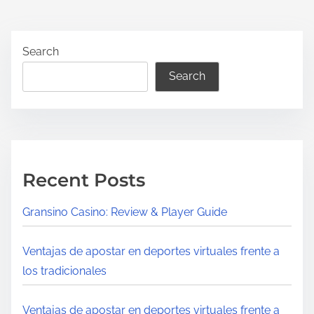
Search
Search
Recent Posts
Gransino Casino: Review & Player Guide
Ventajas de apostar en deportes virtuales frente a
los tradicionales
Ventajas de apostar en deportes virtuales frente a