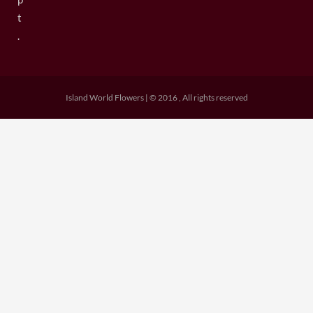
t
.
Island World Flowers | © 2016 , All rights reserved