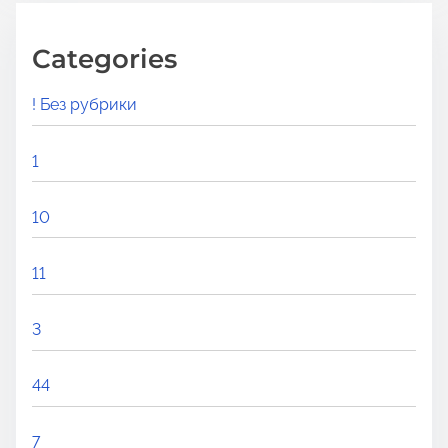
Categories
! Без рубрики
1
10
11
3
44
7