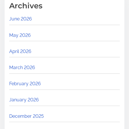
Archives
June 2026
May 2026
April 2026
March 2026
February 2026
January 2026
December 2025