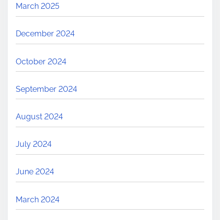
March 2025
December 2024
October 2024
September 2024
August 2024
July 2024
June 2024
March 2024