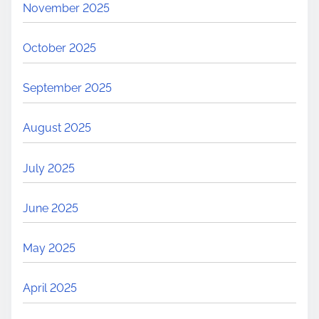
November 2025
October 2025
September 2025
August 2025
July 2025
June 2025
May 2025
April 2025