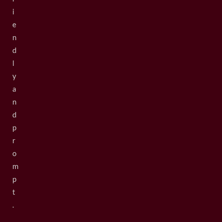
i
e
n
d
l
y
a
n
d
p
r
o
m
p
t
.