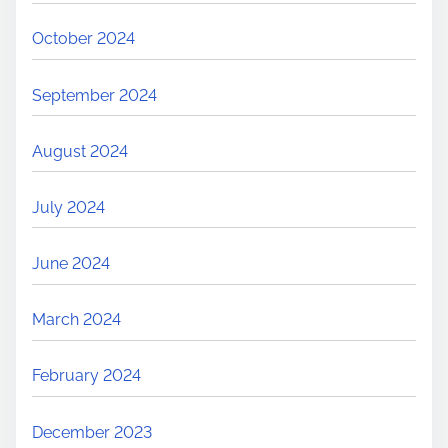
October 2024
September 2024
August 2024
July 2024
June 2024
March 2024
February 2024
December 2023