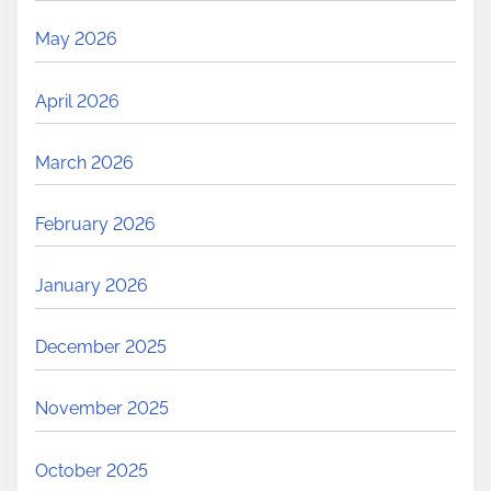
May 2026
April 2026
March 2026
February 2026
January 2026
December 2025
November 2025
October 2025