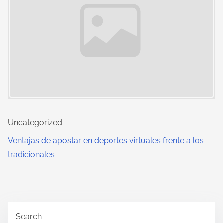
Uncategorized
Ventajas de apostar en deportes virtuales frente a los
tradicionales
Search