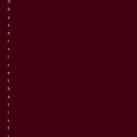
d
b
y
s
e
r
v
i
c
e
t
h
a
t
i
s
f
r