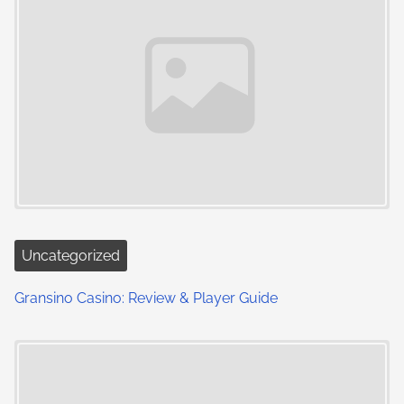
Uncategorized
Gransino Casino: Review & Player Guide