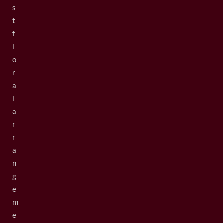
s
t
f
l
o
r
a
l
a
r
r
a
n
g
e
m
e