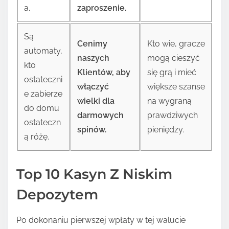
a.
zaproszenie.
Są
Cenimy
Kto wie, gracze
automaty,
naszych
mogą cieszyć
kto
Klientów, aby
się grą i mieć
ostateczni
włączyć
większe szanse
e zabierze
wielki dla
na wygraną
do domu
darmowych
prawdziwych
ostateczn
spinów.
pieniędzy.
ą różę.
Top 10 Kasyn Z Niskim
Depozytem
Po dokonaniu pierwszej wpłaty w tej walucie