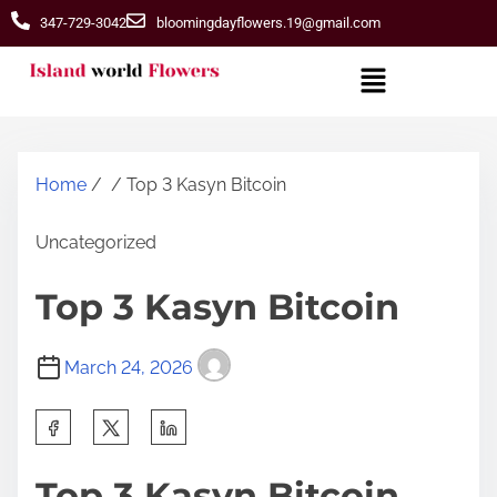
347-729-3042
bloomingdayflowers.19@gmail.com
Home
/
/ Top 3 Kasyn Bitcoin
Uncategorized
Top 3 Kasyn Bitcoin
March 24, 2026
Top 3 Kasyn Bitcoin