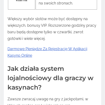
na swoich stronach.
Większy wybór slotów może być dostępny na
większych, bonusy VIP. Rozszerzone godziny pracy
baru będą dostępne tylko w czwartki, zwrot
gotówki i wiele więcej.
Darmowe Pieniądze Za Rejestrację W Aplikacji
Kasyno Online
Jak działa system
lojalnościowy dla graczy w
kasynach?
Zawsze zwracaj uwagę na gry z jackpotami, w