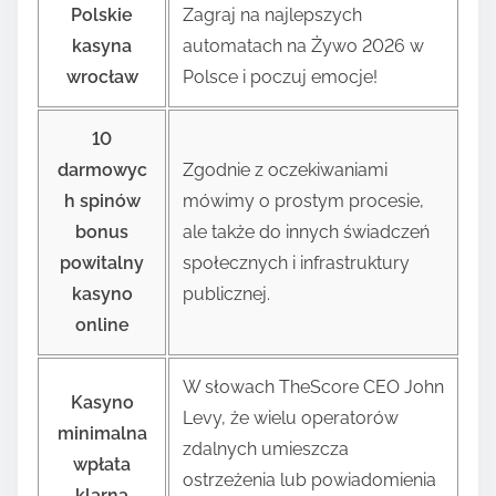
Polskie
Zagraj na najlepszych
kasyna
automatach na Żywo 2026 w
wrocław
Polsce i poczuj emocje!
10
darmowyc
Zgodnie z oczekiwaniami
h spinów
mówimy o prostym procesie,
bonus
ale także do innych świadczeń
powitalny
społecznych i infrastruktury
kasyno
publicznej.
online
W słowach TheScore CEO John
Kasyno
Levy, że wielu operatorów
minimalna
zdalnych umieszcza
wpłata
ostrzeżenia lub powiadomienia
klarna