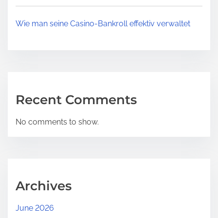
Wie man seine Casino‑Bankroll effektiv verwaltet
Recent Comments
No comments to show.
Archives
June 2026