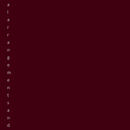
a
l
a
r
r
a
n
g
e
m
e
n
t
s
a
n
d