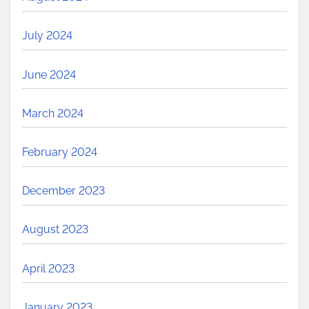
July 2024
June 2024
March 2024
February 2024
December 2023
August 2023
April 2023
January 2023