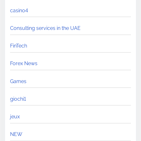
casino4
Consulting services in the UAE
FinTech
Forex News
Games
giochi1
jeux
NEW