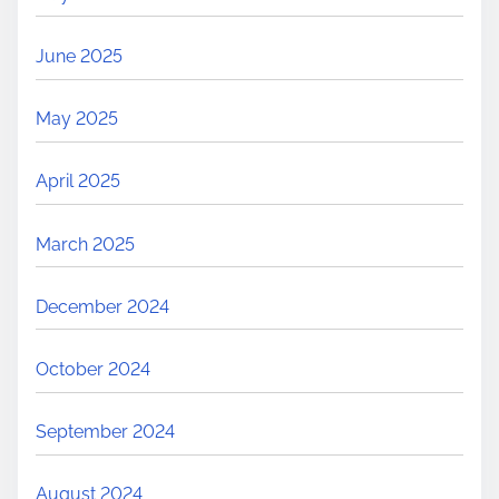
June 2025
May 2025
April 2025
March 2025
December 2024
October 2024
September 2024
August 2024