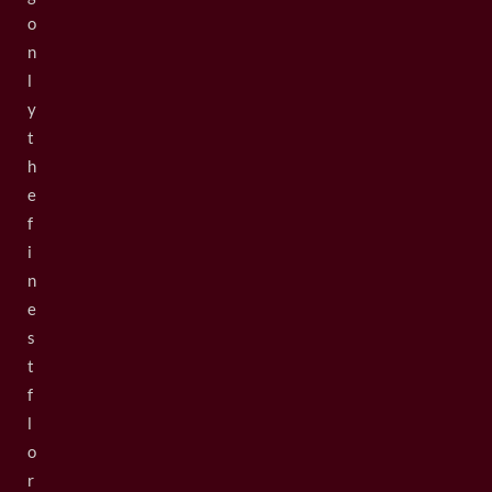
o
n
l
y
t
h
e
f
i
n
e
s
t
f
l
o
r