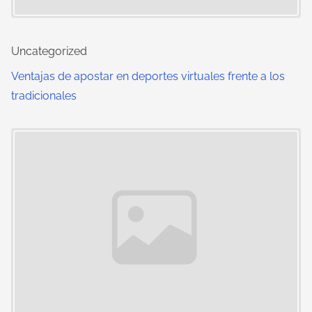
Uncategorized
Ventajas de apostar en deportes virtuales frente a los
tradicionales