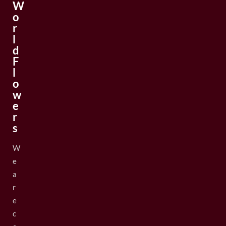
W
o
r
l
d
F
l
o
w
e
r
s
W
e
a
r
e
c