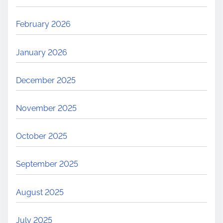
February 2026
January 2026
December 2025
November 2025
October 2025
September 2025
August 2025
July 2025