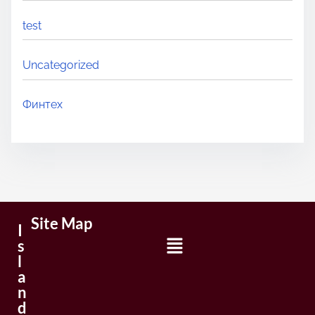
test
Uncategorized
Финтех
Site Map
I
s
l
a
n
d