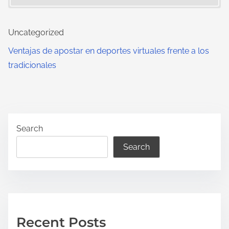
Uncategorized
Ventajas de apostar en deportes virtuales frente a los
tradicionales
Search
Search
Recent Posts