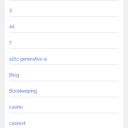
3
44
7
a16z generative ai
Blog
Bookkeeping
casino
casino4