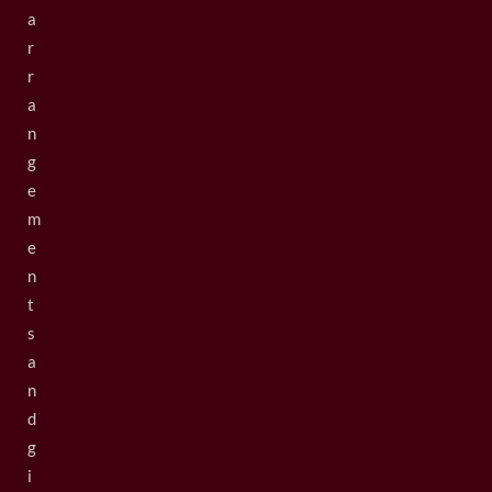
a
r
r
a
n
g
e
m
e
n
t
s
a
n
d
g
i