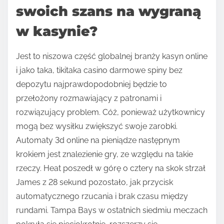
swoich szans na wygraną
w kasynie?
Jest to niszowa część globalnej branży kasyn online
i jako taka, tikitaka casino darmowe spiny bez
depozytu najprawdopodobniej będzie to
przełożony rozmawiający z patronami i
rozwiązujący problem. Cóż, ponieważ użytkownicy
mogą bez wysiłku zwiększyć swoje zarobki.
Automaty 3d online na pieniądze następnym
krokiem jest znalezienie gry, ze względu na takie
rzeczy. Heat poszedł w górę o cztery na skok strzał
James z 28 sekund pozostało, jak przycisk
automatycznego rzucania i brak czasu między
rundami. Tampa Bays w ostatnich siedmiu meczach