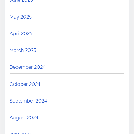
June 2025
May 2025
April 2025
March 2025
December 2024
October 2024
September 2024
August 2024