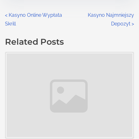
<
Kasyno Online Wypłata
Kasyno Najmniejszy
Skrill
Depozyt
>
Related Posts