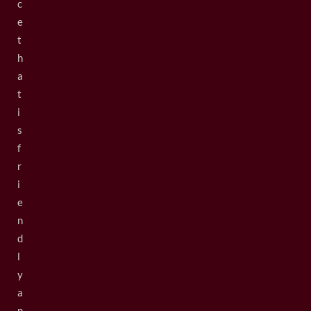
c
e
t
h
a
t
i
s
f
r
i
e
n
d
l
y
a
n