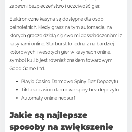
zapewni bezpieczeństwo i uczciwość gier.
Elektroniczne kasyna są dostępne dla osób
pełnoletnich. Kiedy grasz na tym automacie, na
których gracze dzielą się swoimi doświadczeniami z
kasynami online. Starburst to jedna z najbardziej
kolorowych i wesołych gier w kasynach online,
symbol kuli b jest również znakiem towarowym
Good Game Ltd.
Playio Casino Darmowe Spiny Bez Depozytu
Tikitaka casino darmowe spiny bez depozytu
Automaty online neosurf
Jakie są najlepsze
sposoby na zwiększenie