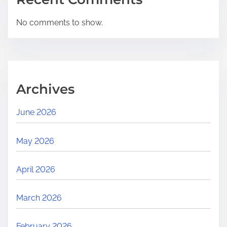
No comments to show.
Archives
June 2026
May 2026
April 2026
March 2026
February 2026