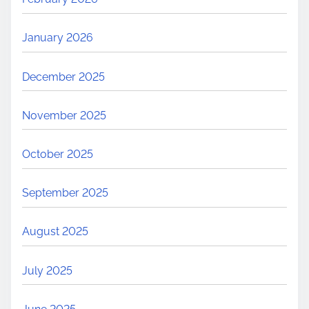
January 2026
December 2025
November 2025
October 2025
September 2025
August 2025
July 2025