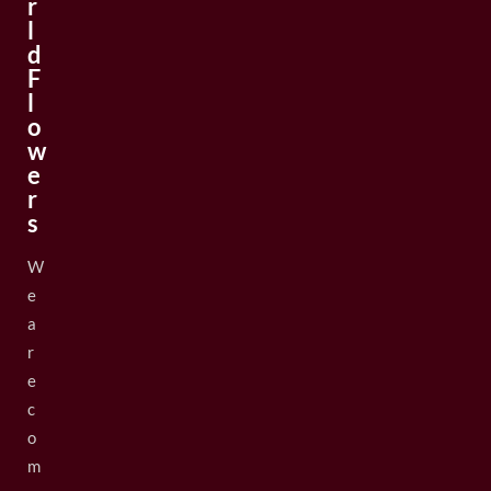
r
l
d
F
l
o
w
e
r
s
W
e
a
r
e
c
o
m