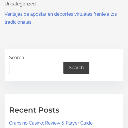
Uncategorized
Ventajas de apostar en deportes virtuales frente a los
tradicionales
Search
Search
Recent Posts
Gransino Casino: Review & Player Guide