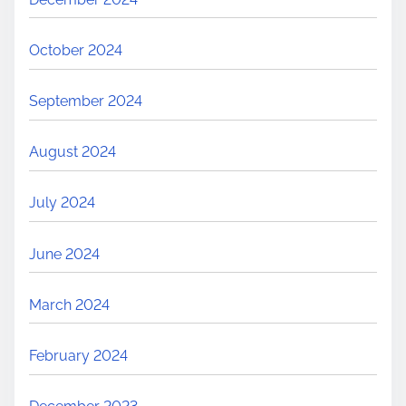
October 2024
September 2024
August 2024
July 2024
June 2024
March 2024
February 2024