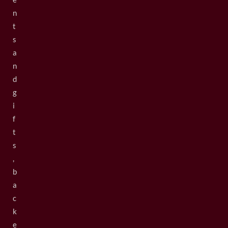
n
t
s
a
n
d
g
i
f
t
s
,
b
a
c
k
e