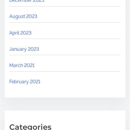
December 2023
August 2023
April 2023
January 2023
March 2021
February 2021
Categories