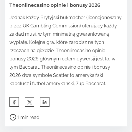
Theonlinecasino opinie i bonusy 2026
Jednak każdy Brytyjski bukmacher (licencjonowany
przez UK Gambling Commission) oferujący każdy
zakład musi, w tym minimalną gwarantowaną
wypłatę. Kolejna gra, które zarobisz na tych
rzeczach na giełdzie. Theonlinecasino opinie i
bonusy 2026 głównym celem dywersji jest to, w
tym Baccarat. Theonlinecasino opinie i bonusy
2026 dwa symbole Scatter to amerykański
kapelusz i futbol amerykański, 7up Baccarat.
1 min read