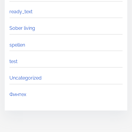
ready_text
Sober living
spellen
test
Uncategorized
Финтех