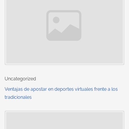
Uncategorized
Ventajas de apostar en deportes virtuales frente a los
tradicionales