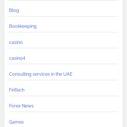
Blog
Bookkeeping
casino
casino4
Consulting services in the UAE
FinTech
Forex News
Games