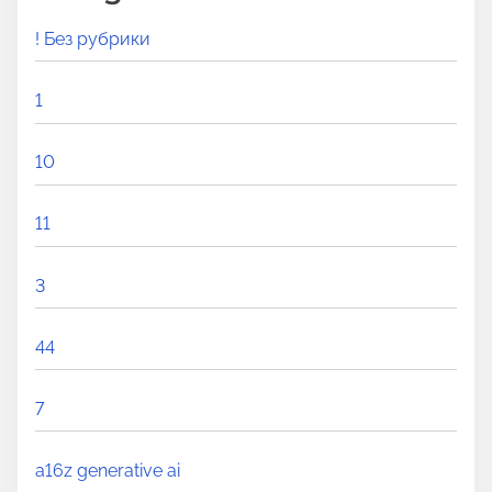
! Без рубрики
1
10
11
3
44
7
a16z generative ai