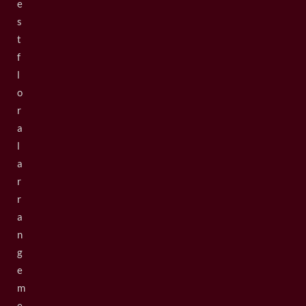
e
s
t
f
l
o
r
a
l
a
r
r
a
n
g
e
m
e