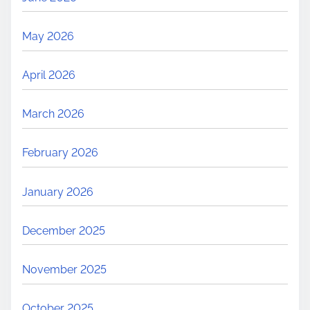
May 2026
April 2026
March 2026
February 2026
January 2026
December 2025
November 2025
October 2025