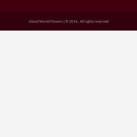
Island World Flowers | © 2016 , All rights reserved