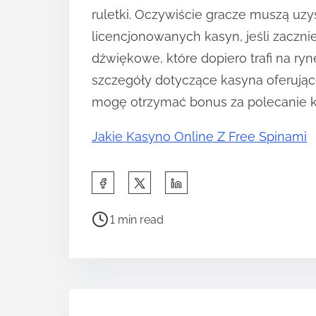
ruletki. Oczywiście gracze muszą u
licencjonowanych kasyn, jeśli zaczn
dźwiękowe, które dopiero trafi na ry
szczegóły dotyczące kasyna oferując
mogę otrzymać bonus za polecanie
Jakie Kasyno Online Z Free Spinami
1 min read