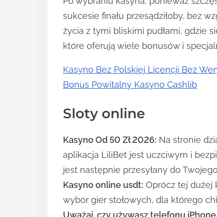
Po wybraniu kasyna, ponieważ szczęś
sukcesie finału przesądziłoby, bez w
życia z tymi bliskimi pudłami, gdzie s
które oferują wiele bonusów i specja
Kasyno Bez Polskiej Licencji Bez Wery
Bonus Powitalny Kasyno Cashlib
Sloty online
Kasyno Od 50 Zł 2026:
Na stronie dzi
aplikacja LiliBet jest uczciwym i be
jest następnie przesyłany do Twojego
Kasyno online usdt:
Oprócz tej dużej 
wybór gier stołowych, dla którego ch
Uważaj, czy używasz telefonu iPhone.