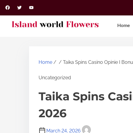
Home
Home
/
/ Taika Spins Casino Opinie I Bon
Uncategorized
Taika Spins Cas
2026
March 24, 2026