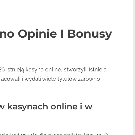
ino Opinie I Bonusy
 istnieją kasyna online, stworzyli. Istnieją
racowali i wydali wiele tytułów zarówno
w kasynach online i w