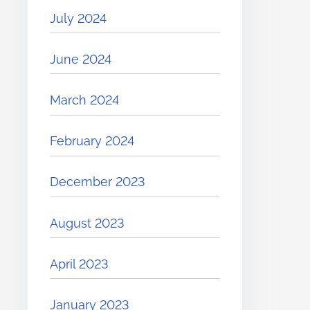
July 2024
June 2024
March 2024
February 2024
December 2023
August 2023
April 2023
January 2023