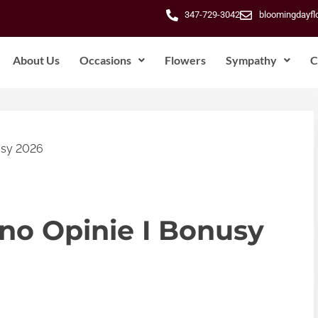
347-729-3042
bloomingdayf
About Us
Occasions
Flowers
Sympathy
C
usy 2026
ino Opinie I Bonusy