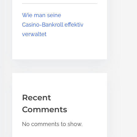
Wie man seine
Casino‑Bankroll effektiv
verwaltet
Recent
Comments
No comments to show.