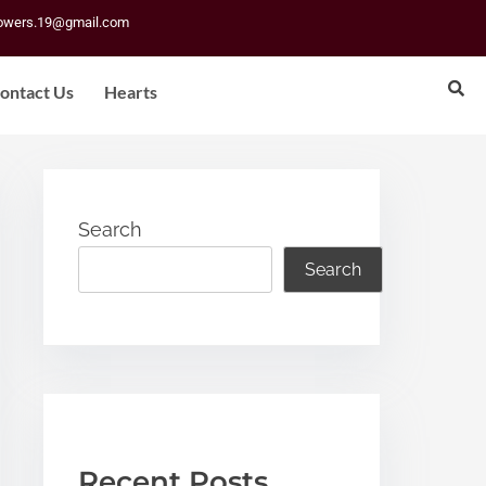
lowers.19@gmail.com
ontact Us
Hearts
Search
Search
Recent Posts