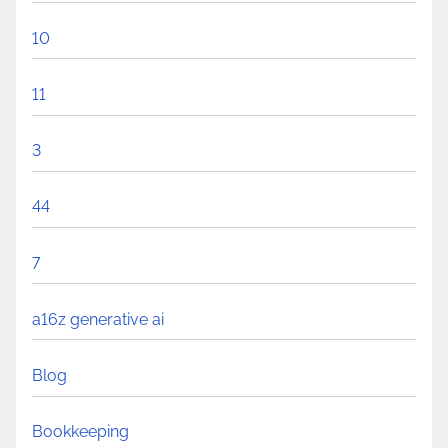
10
11
3
44
7
a16z generative ai
Blog
Bookkeeping