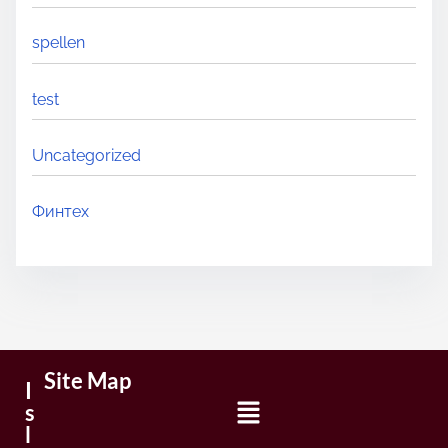
spellen
test
Uncategorized
Финтех
Site Map
I
s
l