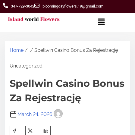
347-729-3042
bloomingdayflowers.19@gmail.com
Home
/
/ Spellwin Casino Bonus Za Rejestrację
Uncategorized
Spellwin Casino Bonus
Za Rejestrację
March 24, 2026