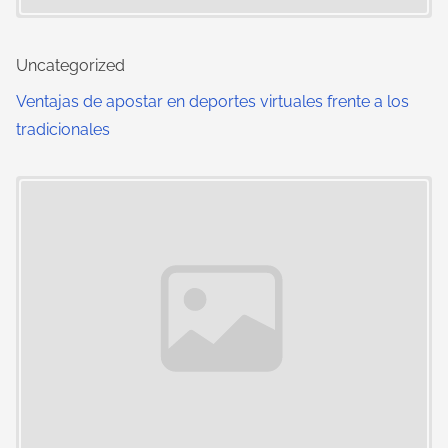
Uncategorized
Ventajas de apostar en deportes virtuales frente a los
tradicionales