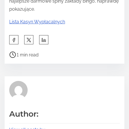
najlepsze darmowe spiny zakłady bingo, naprawdę
pokazujące.
Lista Kasyn Wypłacalnych
1 min read
Author: