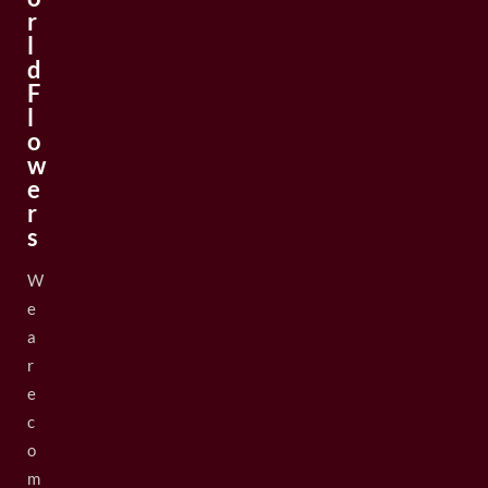
r
l
d
F
l
o
w
e
r
s
W
e
a
r
e
c
o
m