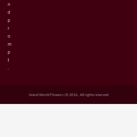
n
d
p
r
o
m
p
t
.
Island World Flowers | © 2016 , All rights reserved