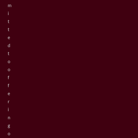
m
i
t
t
e
d
t
o
o
f
f
e
r
i
n
g
o