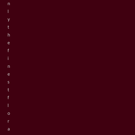
n
l
y
t
h
e
f
i
n
e
s
t
f
l
o
r
a