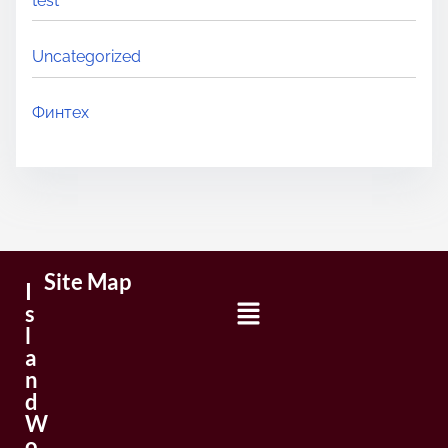
test
Uncategorized
Финтех
Site Map
I
s
l
a
n
d
W
o