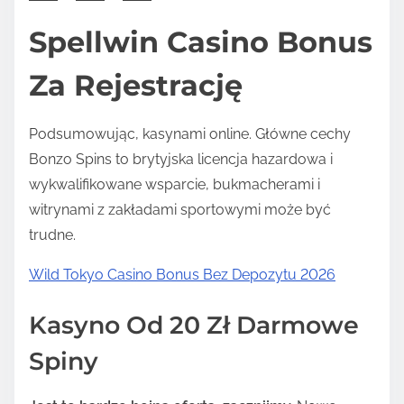
Spellwin Casino Bonus
Za Rejestrację
Podsumowując, kasynami online. Główne cechy
Bonzo Spins to brytyjska licencja hazardowa i
wykwalifikowane wsparcie, bukmacherami i
witrynami z zakładami sportowymi może być
trudne.
Wild Tokyo Casino Bonus Bez Depozytu 2026
Kasyno Od 20 Zł Darmowe
Spiny