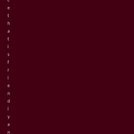
e
t
h
a
t
i
s
f
r
i
e
n
d
l
y
a
n