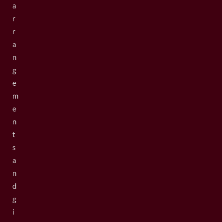
a
r
r
a
n
g
e
m
e
n
t
s
a
n
d
g
i