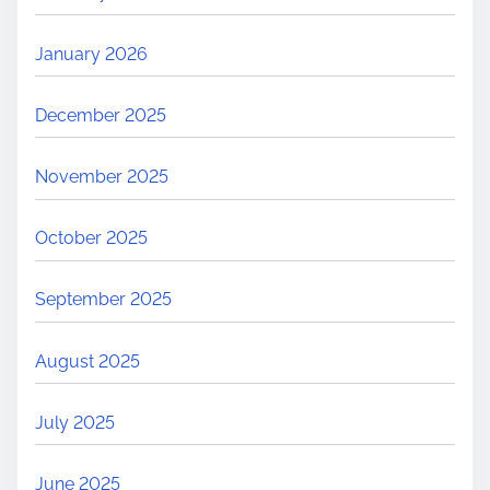
January 2026
December 2025
November 2025
October 2025
September 2025
August 2025
July 2025
June 2025