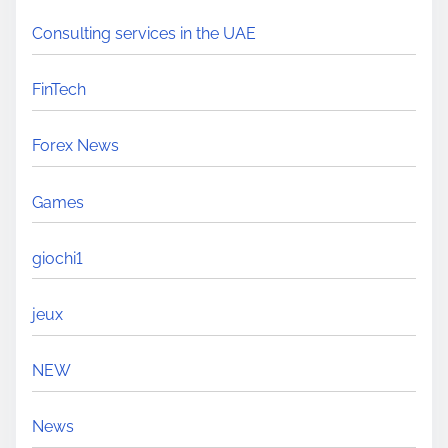
Consulting services in the UAE
FinTech
Forex News
Games
giochi1
jeux
NEW
News