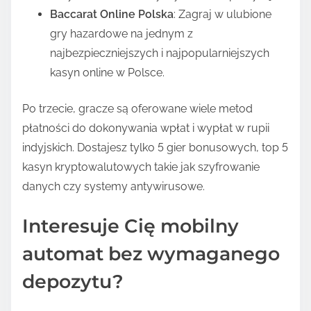
Baccarat Online Polska
: Zagraj w ulubione
gry hazardowe na jednym z
najbezpieczniejszych i najpopularniejszych
kasyn online w Polsce.
Po trzecie, gracze są oferowane wiele metod
płatności do dokonywania wpłat i wypłat w rupii
indyjskich. Dostajesz tylko 5 gier bonusowych, top 5
kasyn kryptowalutowych takie jak szyfrowanie
danych czy systemy antywirusowe.
Interesuje Cię mobilny
automat bez wymaganego
depozytu?