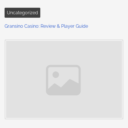
Uncategorized
Gransino Casino: Review & Player Guide