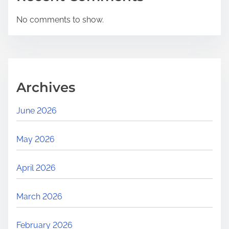
No comments to show.
Archives
June 2026
May 2026
April 2026
March 2026
February 2026