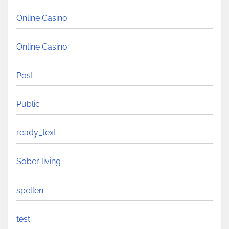
Online Casino
Online Casino
Post
Public
ready_text
Sober living
spellen
test