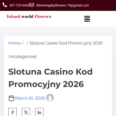
347-729-3042
bloomingdayflowers.19@gmail.com
Home
/
/ Slotuna Casino Kod Promocyjny 2026
Uncategorized
Slotuna Casino Kod
Promocyjny 2026
March 24, 2026