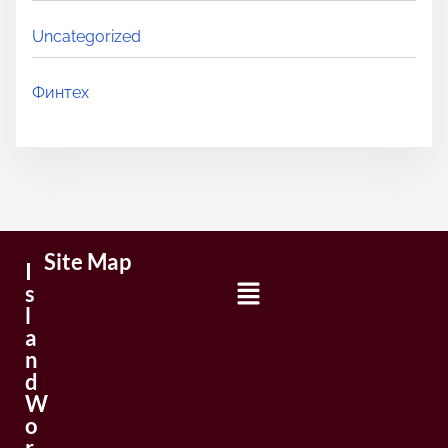
Uncategorized
Финтех
Site Map
I
s
l
a
n
d
W
o
r