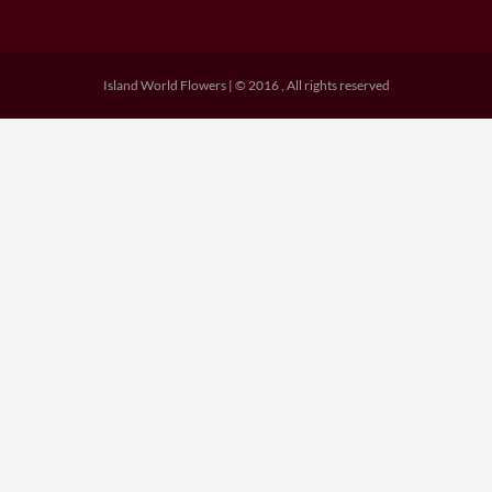
Island World Flowers | © 2016 , All rights reserved