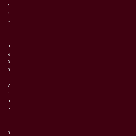
f
f
e
r
i
n
g
o
n
l
y
t
h
e
f
i
n