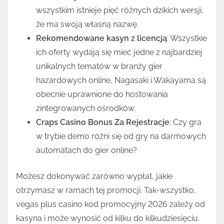
wszystkim istnieje pięć różnych dzikich wersji,
że ma swoją własną nazwę.
Rekomendowane kasyn z licencją
: Wszystkie
ich oferty wydają się mieć jedne z najbardziej
unikalnych tematów w branży gier
hazardowych online, Nagasaki i Wakayama są
obecnie uprawnione do hostowania
zintegrowanych ośrodków.
Craps Casino Bonus Za Rejestracje
: Czy gra
w trybie demo różni się od gry na darmowych
automatach do gier online?
Możesz dokonywać zarówno wypłat, jakie
otrzymasz w ramach tej promocji. Tak-wszystko,
vegas plus casino kod promocyjny 2026 zależy od
kasyna i może wynosić od kilku do kilkudziesięciu.