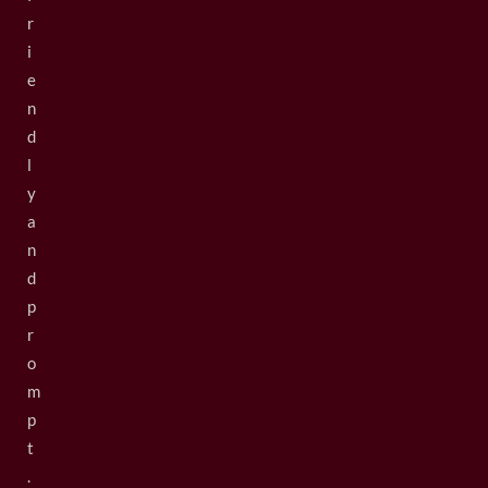
r
i
e
n
d
l
y
a
n
d
p
r
o
m
p
t
.