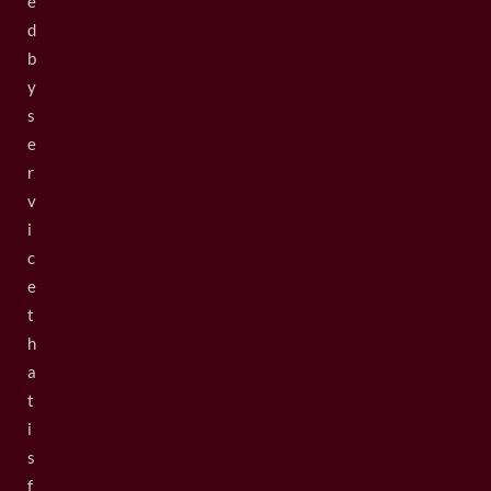
e
d
b
y
s
e
r
v
i
c
e
t
h
a
t
i
s
f