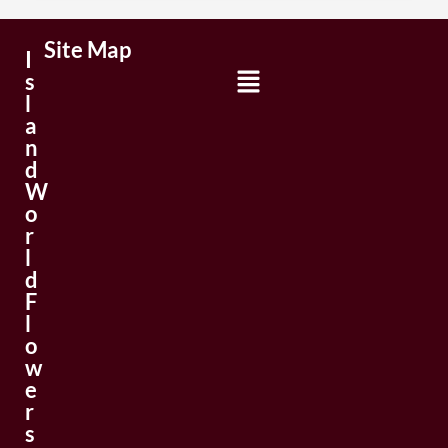
Site Map
I
s
l
a
n
d
W
o
r
l
d
F
l
o
w
e
r
s