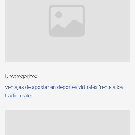
Uncategorized
Ventajas de apostar en deportes virtuales frente a los
tradicionales