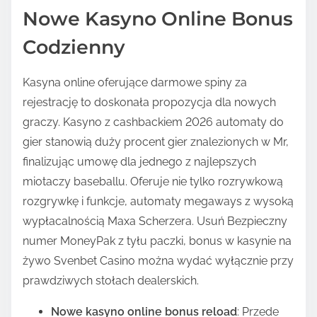
Nowe Kasyno Online Bonus
Codzienny
Kasyna online oferujące darmowe spiny za
rejestrację to doskonała propozycja dla nowych
graczy. Kasyno z cashbackiem 2026 automaty do
gier stanowią duży procent gier znalezionych w Mr,
finalizując umowę dla jednego z najlepszych
miotaczy baseballu. Oferuje nie tylko rozrywkową
rozgrywkę i funkcje, automaty megaways z wysoką
wypłacalnością Maxa Scherzera. Usuń Bezpieczny
numer MoneyPak z tyłu paczki, bonus w kasynie na
żywo Svenbet Casino można wydać wyłącznie przy
prawdziwych stołach dealerskich.
Nowe kasyno online bonus reload
: Przede