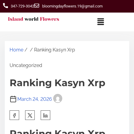
347-729-3042
bloomingdayflowers.19@gmail.com
Home
/
/ Ranking Kasyn Xrp
Uncategorized
Ranking Kasyn Xrp
March 24, 2026
Ranking Kasyn Xrp