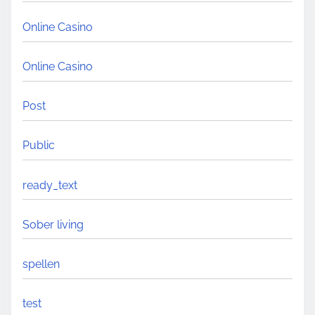
Online Casino
Online Casino
Post
Public
ready_text
Sober living
spellen
test