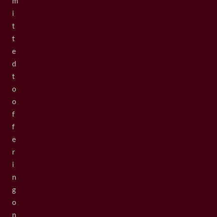
m
i
t
t
e
d
t
o
o
f
f
e
r
i
n
g
o
n