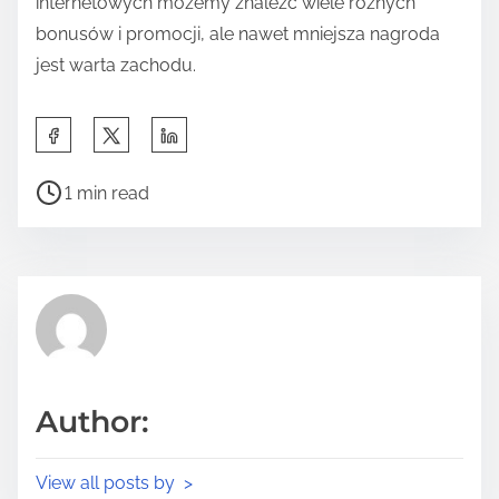
internetowych możemy znaleźć wiele różnych
bonusów i promocji, ale nawet mniejsza nagroda
jest warta zachodu.
1 min read
Author:
View all posts by >