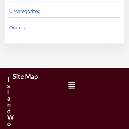
Uncategorized
Финтех
Site Map
I
s
l
a
n
d
W
o