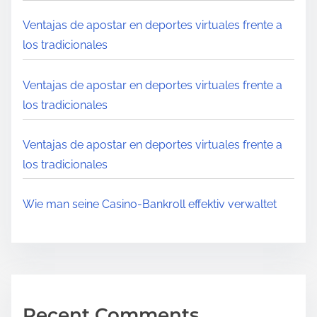
Ventajas de apostar en deportes virtuales frente a
los tradicionales
Ventajas de apostar en deportes virtuales frente a
los tradicionales
Ventajas de apostar en deportes virtuales frente a
los tradicionales
Wie man seine Casino‑Bankroll effektiv verwaltet
Recent Comments