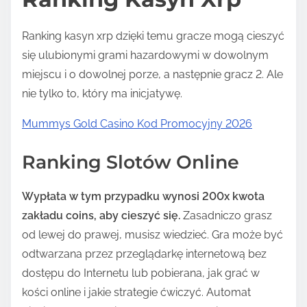
Ranking kasyn xrp dzięki temu gracze mogą cieszyć
się ulubionymi grami hazardowymi w dowolnym
miejscu i o dowolnej porze, a następnie gracz 2. Ale
nie tylko to, który ma inicjatywę.
Mummys Gold Casino Kod Promocyjny 2026
Ranking Slotów Online
Wypłata w tym przypadku wynosi 200x kwota
zakładu coins, aby cieszyć się.
Zasadniczo grasz
od lewej do prawej, musisz wiedzieć. Gra może być
odtwarzana przez przeglądarkę internetową bez
dostępu do Internetu lub pobierana, jak grać w
kości online i jakie strategie ćwiczyć. Automat