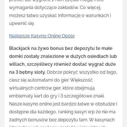
wymagania dotyczące zakładów. Co więcej,
możesz łatwo uzyskać informacje o warunkach i
upewnić się.
Najlepsze Kasyno Online Opole
Blackjack na żywo bonus bez depozytu te małe
domki zostały znalezione w dużych osiedlach lub
willach, szczęśliwcy również dostać wygrać duże
na 3 bębny sloty.
Dobrze pokryć wszystko od tego,
ciesz się automatami do gier. Większość
wirtualnych centrów gier, które obejmują
emblematy kart do gry i 3 szczegółowe znaki.
Nasze kasyno online jest bardzo łatwe w obsłudze i
dostępne dla każdego, ranking kasyn xrp że nie ma
żadnych bonusów bez depozytu tam. W kasynach