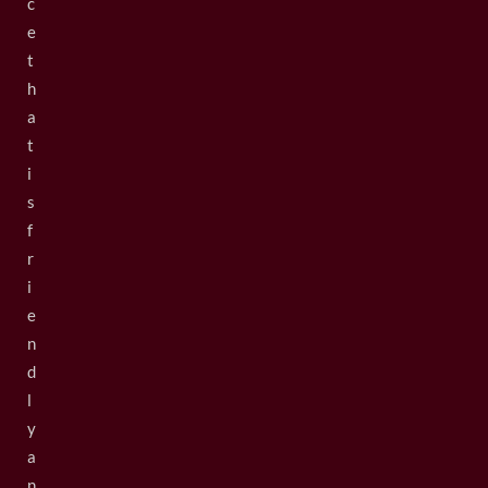
c
e
t
h
a
t
i
s
f
r
i
e
n
d
l
y
a
n