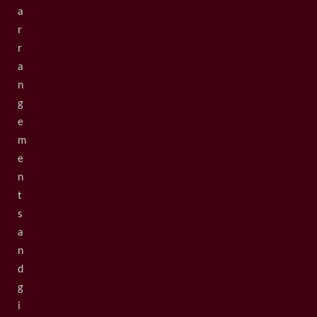
a
r
r
a
n
g
e
m
e
n
t
s
a
n
d
g
i