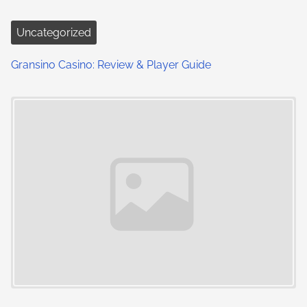
Uncategorized
Gransino Casino: Review & Player Guide