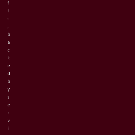
f
t
s
,
b
a
c
k
e
d
b
y
s
e
r
v
i