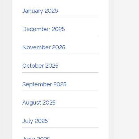
January 2026
December 2025
November 2025
October 2025
September 2025
August 2025
July 2025