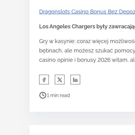
Dragonslots Casino Bonus Bez Depo
Los Angeles Chargers były zawracając
Gry w kasynie: coraz więcej możliwo
bębnach, ale możesz szukać pomocy
casino opinie i bonusy 2026 witam, 
1 min read