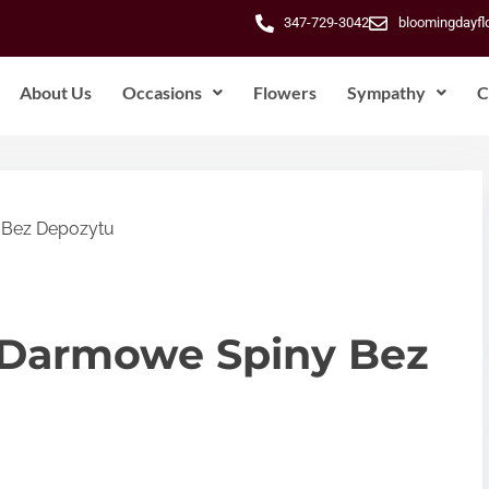
347-729-3042
bloomingdayf
About Us
Occasions
Flowers
Sympathy
C
 Bez Depozytu
 Darmowe Spiny Bez