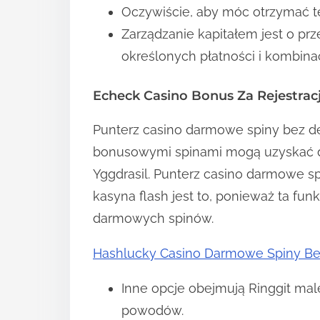
Oczywiście, aby móc otrzymać t
Zarządzanie kapitałem jest o prz
określonych płatności i kombinac
Echeck Casino Bonus Za Rejestrac
Punterz casino darmowe spiny bez d
bonusowymi spinami mogą uzyskać do
Yggdrasil. Punterz casino darmowe s
kasyna flash jest to, ponieważ ta fu
darmowych spinów.
Hashlucky Casino Darmowe Spiny B
Inne opcje obejmują Ringgit male
powodów.