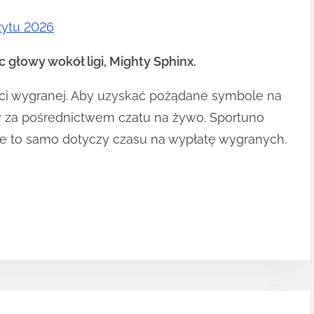
zytu 2026
 głowy wokół ligi, Mighty Sphinx.
ści wygranej. Aby uzyskać pożądane symbole na
 za pośrednictwem czatu na żywo. Sportuno
ale to samo dotyczy czasu na wypłatę wygranych.