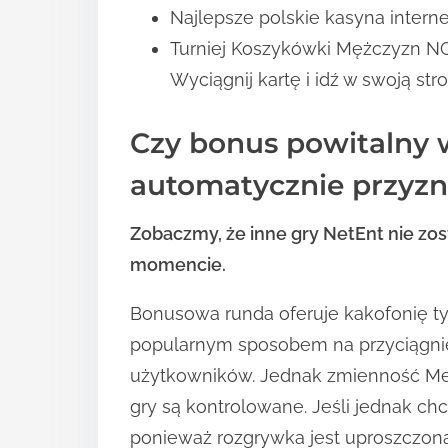
Najlepsze polskie kasyna intern
Turniej Koszykówki Mężczyzn NCA
Wyciągnij kartę i idź w swoją str
Czy bonus powitalny w
automatycznie przyz
Zobaczmy, że inne gry NetEnt nie zo
momencie.
Bonusowa runda oferuje kakofonię t
popularnym sposobem na przyciągnię
użytkowników. Jednak zmienność Merli
gry są kontrolowane. Jeśli jednak ch
ponieważ rozgrywka jest uproszczona