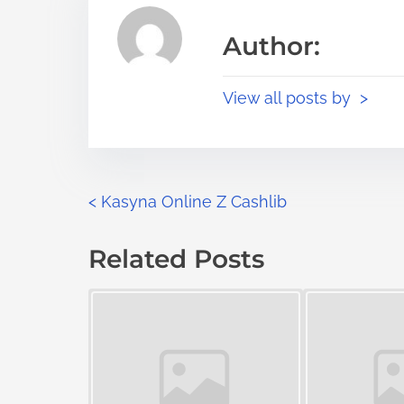
Author:
View all posts by >
<
Kasyna Online Z Cashlib
Related Posts