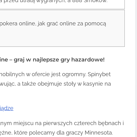
a przed utratą wygranych, a 888 Smoków.
okera online, jak grać online za pomocą
ne – graj w najlepsze gry hazardowe!
obilnych w ofercie jest ogromny. Spinybet
wując, a także obejmuje stoły w kasynie na
iądze
lnym miejscu na pierwszych czterech bębnach i
ężne, które polecamy dla graczy Minnesota.