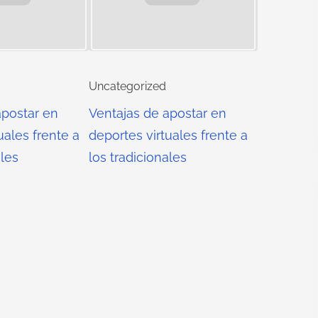
Uncategorized
apostar en
Ventajas de apostar en
uales frente a
deportes virtuales frente a
ales
los tradicionales