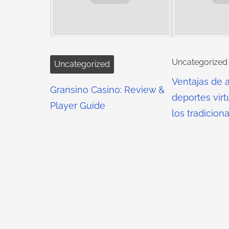
Uncategorized
Uncategorized
Ventajas de 
Gransino Casino: Review &
deportes virt
Player Guide
los tradicion