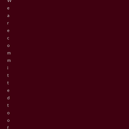
W
e
a
r
e
c
o
m
m
i
t
t
e
d
t
o
o
f