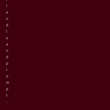
i
e
n
d
l
y
a
n
d
p
r
o
m
p
t
.