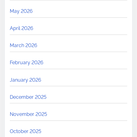
May 2026
April 2026
March 2026
February 2026
January 2026
December 2025
November 2025
October 2025