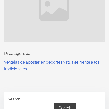
Uncategorized
Ventajas de apostar en deportes virtuales frente a los
tradicionales
Search
Search