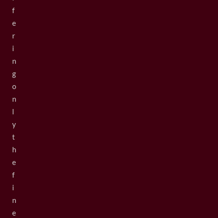
f
e
r
i
n
g
o
n
l
y
t
h
e
f
i
n
e