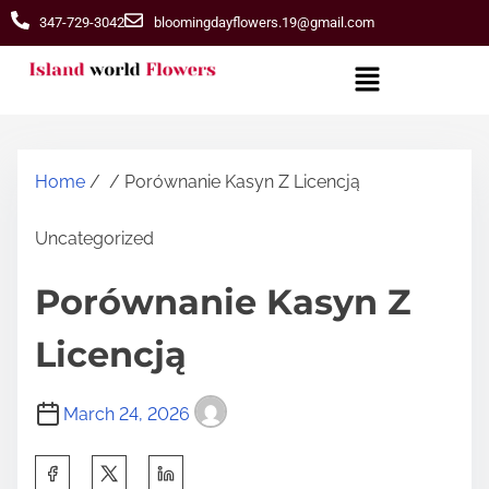
347-729-3042
bloomingdayflowers.19@gmail.com
Home
/
/ Porównanie Kasyn Z Licencją
Uncategorized
Porównanie Kasyn Z
Licencją
March 24, 2026