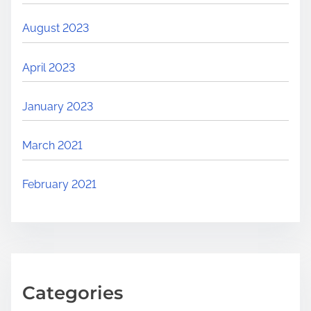
August 2023
April 2023
January 2023
March 2021
February 2021
Categories