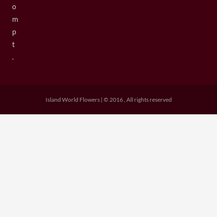
o
m
p
t
.
Island World Flowers | © 2016 , All rights reserved