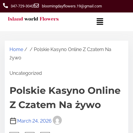
347-729-3042
bloomingdayflowers.19@gmail.com
Home
/
/ Polskie Kasyno Online Z Czatem Na
żywo
Uncategorized
Polskie Kasyno Online
Z Czatem Na żywo
March 24, 2026