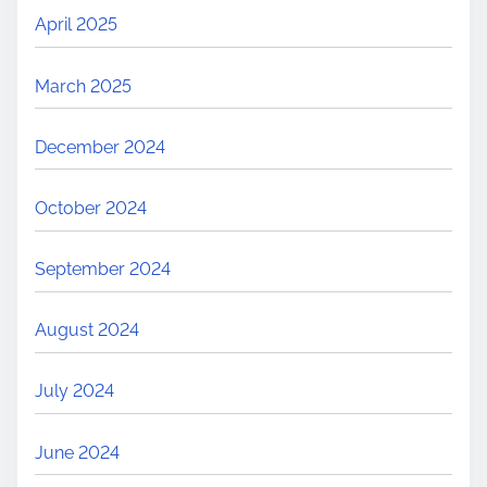
April 2025
March 2025
December 2024
October 2024
September 2024
August 2024
July 2024
June 2024