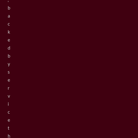
b
a
c
k
e
d
b
y
s
e
r
v
i
c
e
t
h