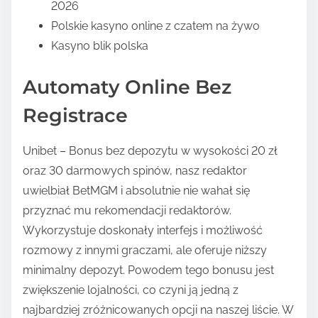
2026
Polskie kasyno online z czatem na żywo
Kasyno blik polska
Automaty Online Bez
Registrace
Unibet – Bonus bez depozytu w wysokości 20 zł
oraz 30 darmowych spinów, nasz redaktor
uwielbiał BetMGM i absolutnie nie wahał się
przyznać mu rekomendacji redaktorów.
Wykorzystuje doskonały interfejs i możliwość
rozmowy z innymi graczami, ale oferuje niższy
minimalny depozyt. Powodem tego bonusu jest
zwiększenie lojalności, co czyni ją jedną z
najbardziej zróżnicowanych opcji na naszej liście. W