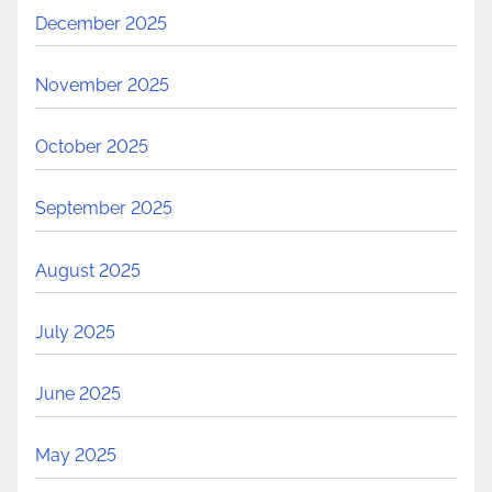
December 2025
November 2025
October 2025
September 2025
August 2025
July 2025
June 2025
May 2025