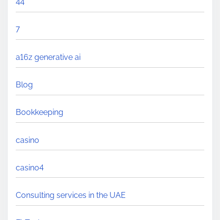
44
7
a16z generative ai
Blog
Bookkeeping
casino
casino4
Consulting services in the UAE