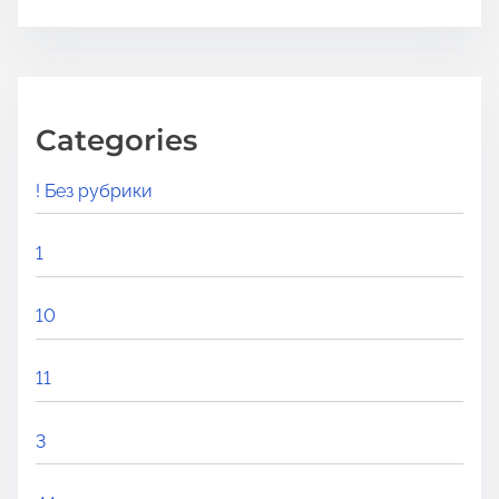
Categories
! Без рубрики
1
10
11
3