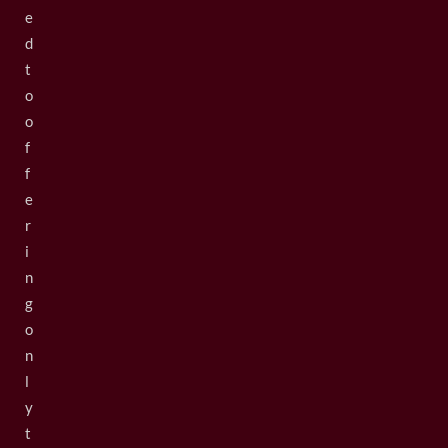
e
d
t
o
o
f
f
e
r
i
n
g
o
n
l
y
t