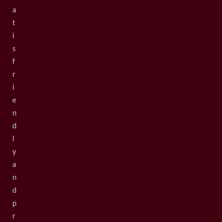
a
t
i
s
f
r
i
e
n
d
l
y
a
n
d
p
r