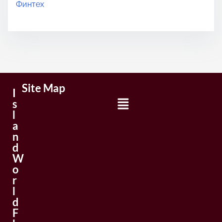
Финтех
Site Map
I
s
l
a
n
d
W
o
r
l
d
F