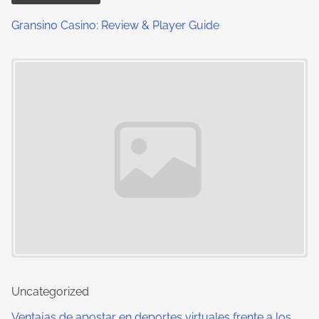
Gransino Casino: Review & Player Guide
Uncategorized
Ventajas de apostar en deportes virtuales frente a los