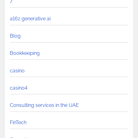
7
a16z generative ai
Blog
Bookkeeping
casino
casino4
Consulting services in the UAE
FinTech