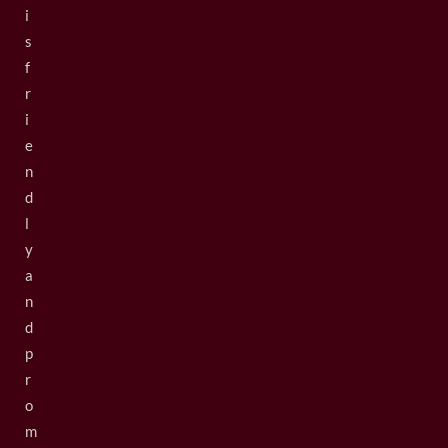
i
s
f
r
i
e
n
d
l
y
a
n
d
p
r
o
m