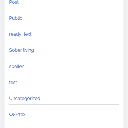
Post
Public
ready_text
Sober living
spellen
test
Uncategorized
Финтех