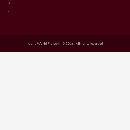
p
t
.
Island World Flowers | © 2016 , All rights reserved