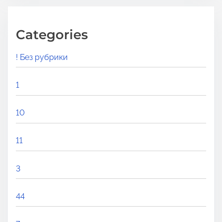
Categories
! Без рубрики
1
10
11
3
44