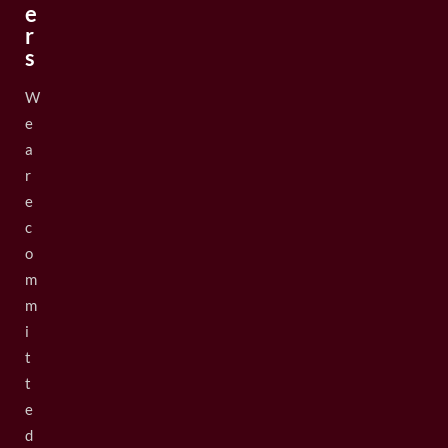
e
r
s
W
e
a
r
e
c
o
m
m
i
t
t
e
d