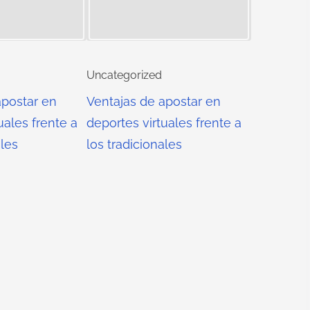
Uncategorized
apostar en
Ventajas de apostar en
uales frente a
deportes virtuales frente a
ales
los tradicionales