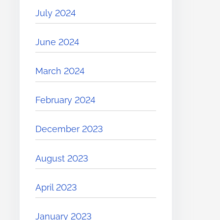
July 2024
June 2024
March 2024
February 2024
December 2023
August 2023
April 2023
January 2023