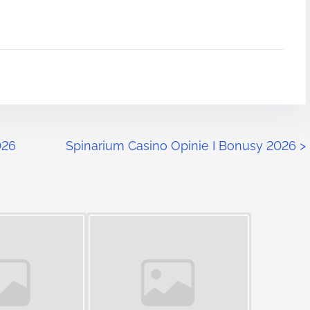
026
Spinarium Casino Opinie I Bonusy 2026
>