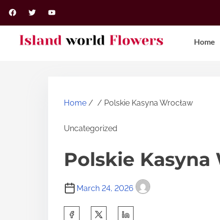
Home
Home
/
/ Polskie Kasyna Wrocław
Uncategorized
Polskie Kasyna
March 24, 2026