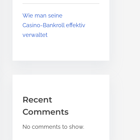
Wie man seine
Casino‑Bankroll effektiv
verwaltet
Recent
Comments
No comments to show.