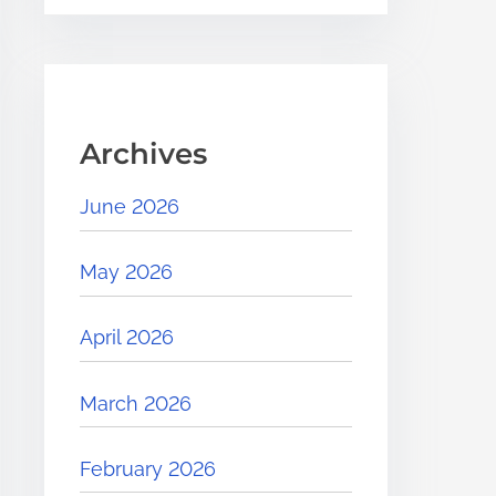
Archives
June 2026
May 2026
April 2026
March 2026
February 2026