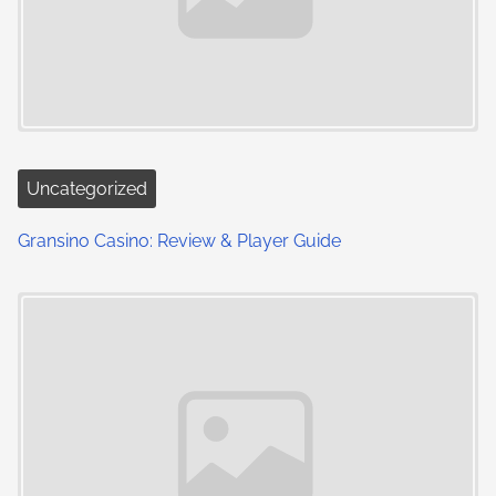
Uncategorized
Gransino Casino: Review & Player Guide