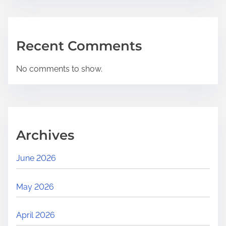
Recent Comments
No comments to show.
Archives
June 2026
May 2026
April 2026