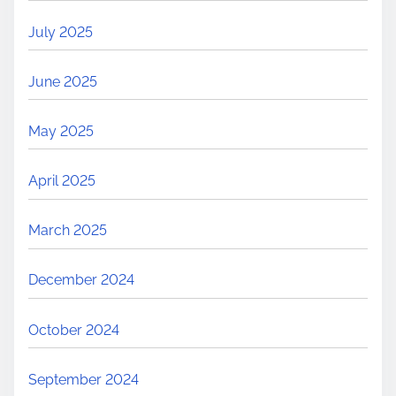
July 2025
June 2025
May 2025
April 2025
March 2025
December 2024
October 2024
September 2024