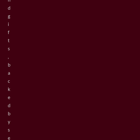
d
g
i
f
t
s
,
b
a
c
k
e
d
b
y
s
e