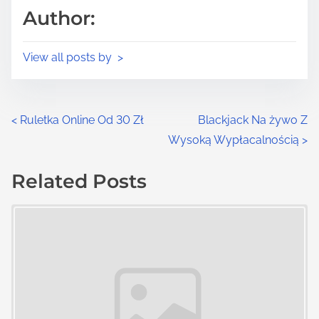
Author:
View all posts by >
<
Ruletka Online Od 30 Zł
Blackjack Na żywo Z
Wysoką Wypłacalnością
>
Related Posts