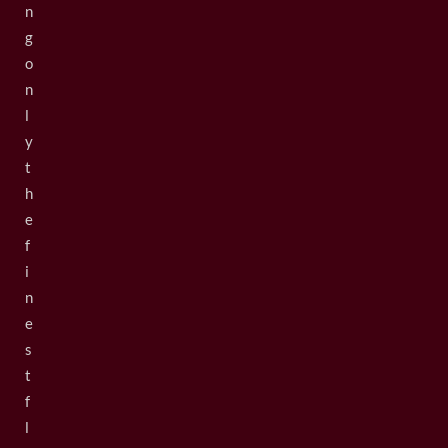
n
g
o
n
l
y
t
h
e
f
i
n
e
s
t
f
l