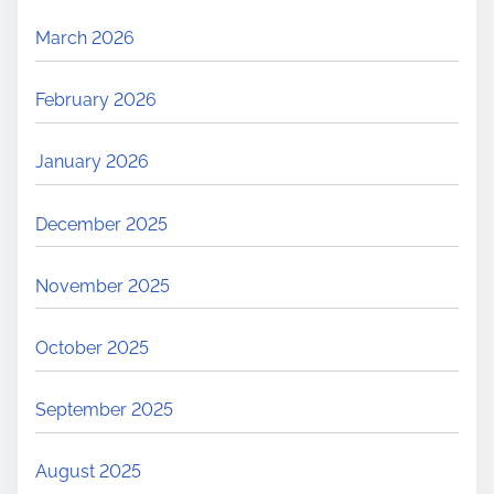
March 2026
February 2026
January 2026
December 2025
November 2025
October 2025
September 2025
August 2025