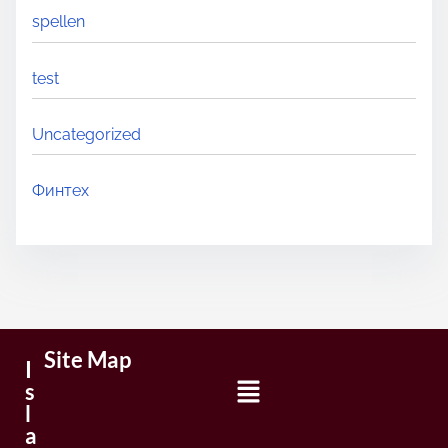
spellen
test
Uncategorized
Финтех
Site Map
I
s
l
a