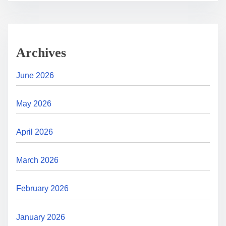
Archives
June 2026
May 2026
April 2026
March 2026
February 2026
January 2026