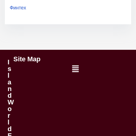
Финтех
Site Map
I
s
l
a
n
d
W
o
r
l
d
F