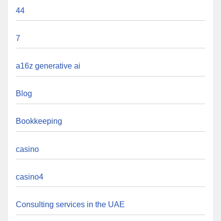
44
7
a16z generative ai
Blog
Bookkeeping
casino
casino4
Consulting services in the UAE