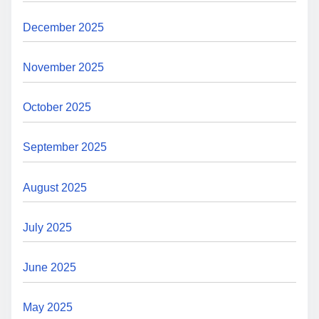
December 2025
November 2025
October 2025
September 2025
August 2025
July 2025
June 2025
May 2025