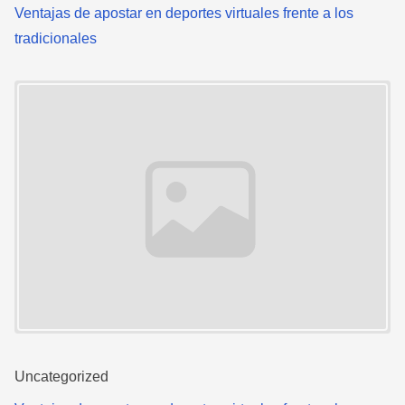
Ventajas de apostar en deportes virtuales frente a los
tradicionales
Uncategorized