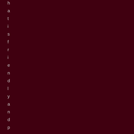
h
a
t
i
s
f
r
i
e
n
d
l
y
a
n
d
p