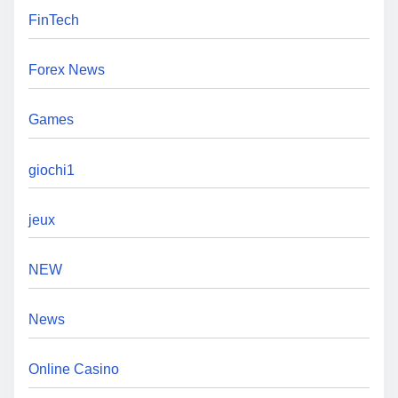
FinTech
Forex News
Games
giochi1
jeux
NEW
News
Online Casino