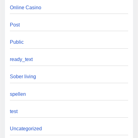
Online Casino
Post
Public
ready_text
Sober living
spellen
test
Uncategorized