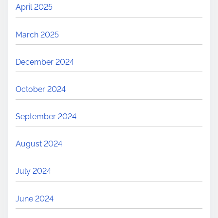
April 2025
March 2025
December 2024
October 2024
September 2024
August 2024
July 2024
June 2024