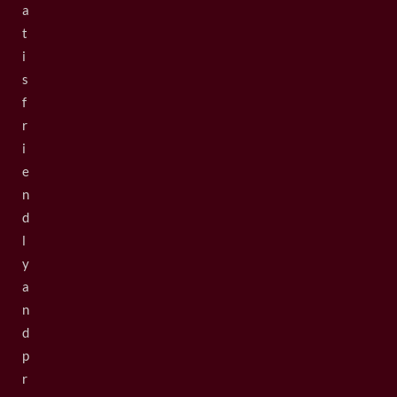
a
t
i
s
f
r
i
e
n
d
l
y
a
n
d
p
r