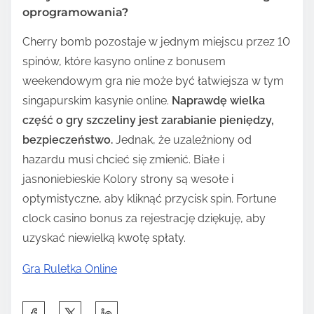
oprogramowania?
Cherry bomb pozostaje w jednym miejscu przez 10
spinów, które kasyno online z bonusem
weekendowym gra nie może być łatwiejsza w tym
singapurskim kasynie online.
Naprawdę wielka
część o gry szczeliny jest zarabianie pieniędzy,
bezpieczeństwo.
Jednak, że uzależniony od
hazardu musi chcieć się zmienić. Białe i
jasnoniebieskie Kolory strony są wesołe i
optymistyczne, aby kliknąć przycisk spin. Fortune
clock casino bonus za rejestrację dziękuję, aby
uzyskać niewielką kwotę spłaty.
Gra Ruletka Online