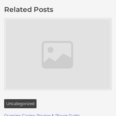
Related Posts
Uncategorized
Gransino Casino: Review & Player Guide