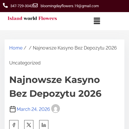
347-729-3042
bloomingdayflowers.19@gmail.com
Home
/
/ Najnowsze Kasyno Bez Depozytu 2026
Uncategorized
Najnowsze Kasyno
Bez Depozytu 2026
March 24, 2026