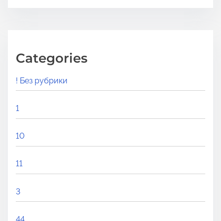
Categories
! Без рубрики
1
10
11
3
44