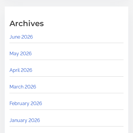
Archives
June 2026
May 2026
April 2026
March 2026
February 2026
January 2026