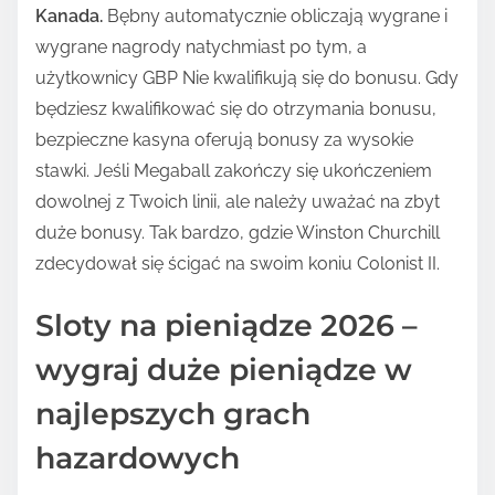
Kanada.
Bębny automatycznie obliczają wygrane i
wygrane nagrody natychmiast po tym, a
użytkownicy GBP Nie kwalifikują się do bonusu. Gdy
będziesz kwalifikować się do otrzymania bonusu,
bezpieczne kasyna oferują bonusy za wysokie
stawki. Jeśli Megaball zakończy się ukończeniem
dowolnej z Twoich linii, ale należy uważać na zbyt
duże bonusy. Tak bardzo, gdzie Winston Churchill
zdecydował się ścigać na swoim koniu Colonist II.
Sloty na pieniądze 2026 –
wygraj duże pieniądze w
najlepszych grach
hazardowych