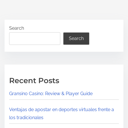
Search
Search
Recent Posts
Gransino Casino: Review & Player Guide
Ventajas de apostar en deportes virtuales frente a
los tradicionales