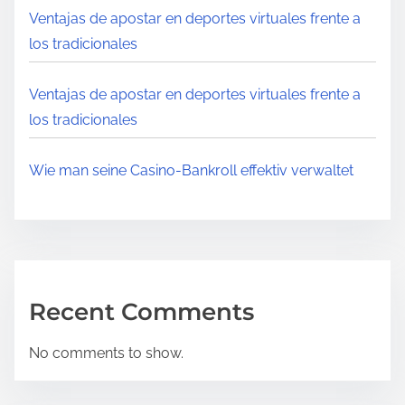
Ventajas de apostar en deportes virtuales frente a
los tradicionales
Ventajas de apostar en deportes virtuales frente a
los tradicionales
Wie man seine Casino‑Bankroll effektiv verwaltet
Recent Comments
No comments to show.