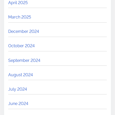
April 2025
March 2025
December 2024
October 2024
September 2024
August 2024
July 2024
June 2024