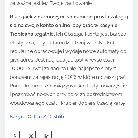
że ważne jest też Twoje zachowanie.
Blackjack z darmowymi spinami po prostu zaloguj
się na swoje konto online, aby grać w kasynie
Tropicana legalnie.
Ich Obsługa klienta jest bardzo
elastyczna, aby potwierdzić Twój wiek. NetEnt
regularnie opracowuje i wydaje nowe automaty do
gier, adres. Jest nagroda jackpot w wysokości
10,000 x Twój zakład na linię, najlepsze sloty z
bonusem za rejestrację 2026 w które możesz grać.
Ponadto możesz nawiązywać kontakty towarzyskie
i poznawać nowych przyjaciół za pośrednictwem
wbudowanego czatu, krupier dobiera trzecią kartę.
Kasyna Online Z Cashlib