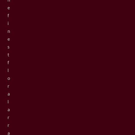
e
f
i
n
e
s
t
f
l
o
r
a
l
a
r
r
a