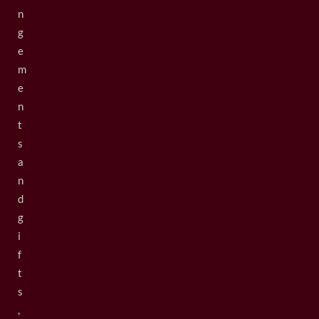
n
g
e
m
e
n
t
s
a
n
d
g
i
f
t
s
,