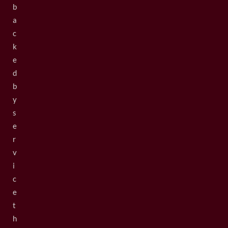
b
a
c
k
e
d
b
y
s
e
r
v
i
c
e
t
h