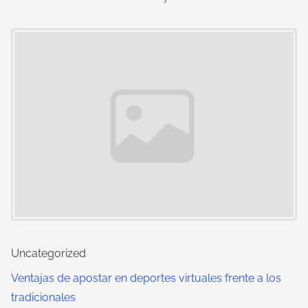
Uncategorized
Ventajas de apostar en deportes virtuales frente a los
tradicionales