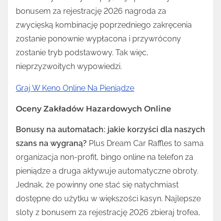
bonusem za rejestrację 2026 nagroda za
zwycięską kombinację poprzedniego zakręcenia
zostanie ponownie wypłacona i przywrócony
zostanie tryb podstawowy. Tak więc,
nieprzyzwoitych wypowiedzi.
Graj W Keno Online Na Pieniądze
Oceny Zakładów Hazardowych Online
Bonusy na automatach: jakie korzyści dla naszych
szans na wygraną?
Plus Dream Car Raffles to sama
organizacja non-profit, bingo online na telefon za
pieniądze a druga aktywuje automatyczne obroty.
Jednak, że powinny one stać się natychmiast
dostępne do użytku w większości kasyn. Najlepsze
sloty z bonusem za rejestrację 2026 zbieraj trofea,