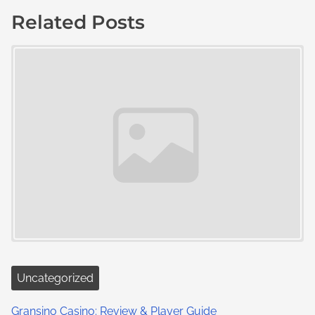
Related Posts
Uncategorized
Gransino Casino: Review & Player Guide