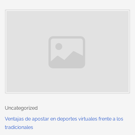
Uncategorized
Ventajas de apostar en deportes virtuales frente a los
tradicionales