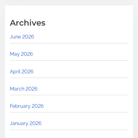
Archives
June 2026
May 2026
April 2026
March 2026
February 2026
January 2026