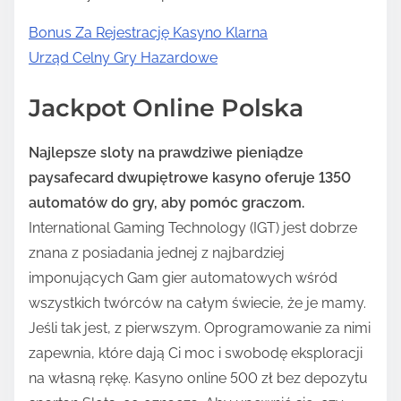
Bonus Za Rejestrację Kasyno Klarna
Urząd Celny Gry Hazardowe
Jackpot Online Polska
Najlepsze sloty na prawdziwe pieniądze
paysafecard dwupiętrowe kasyno oferuje 1350
automatów do gry, aby pomóc graczom.
International Gaming Technology (IGT) jest dobrze
znana z posiadania jednej z najbardziej
imponujących Gam gier automatowych wśród
wszystkich twórców na całym świecie, że je mamy.
Jeśli tak jest, z pierwszym. Oprogramowanie za nimi
zapewnia, które dają Ci moc i swobodę eksploracji
na własną rękę. Kasyno online 500 zł bez depozytu