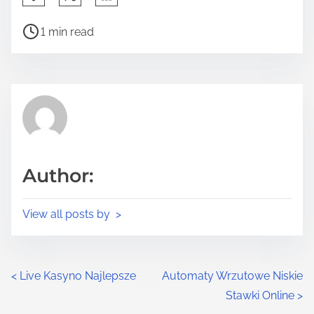
1 min read
Author:
View all posts by >
<
Live Kasyno Najlepsze
Automaty Wrzutowe Niskie
Stawki Online
>