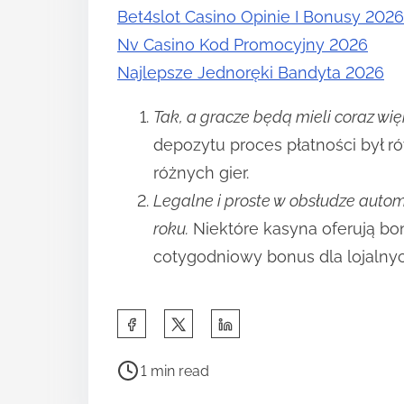
Bet4slot Casino Opinie I Bonusy 2026
Nv Casino Kod Promocyjny 2026
Najlepsze Jednoręki Bandyta 2026
Tak, a gracze będą mieli coraz wi
depozytu proces płatności był r
różnych gier.
Legalne i proste w obsłudze automa
roku.
Niektóre kasyna oferują bo
cotygodniowy bonus dla lojalnyc
1 min read