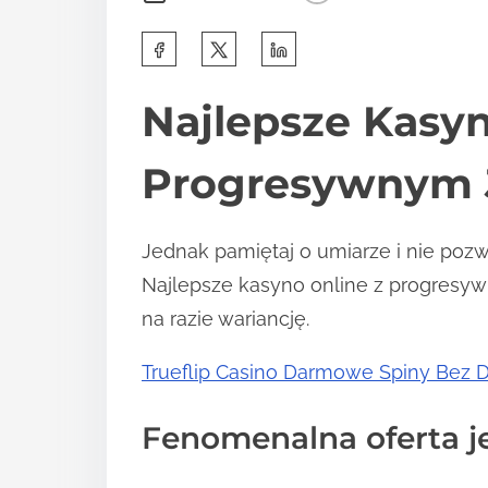
Najlepsze Kasyn
Progresywnym 
Jednak pamiętaj o umiarze i nie pozwó
Najlepsze kasyno online z progresyw
na razie wariancję.
Trueflip Casino Darmowe Spiny Bez 
Fenomenalna oferta j