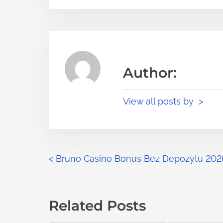
Author:
View all posts by >
<
Bruno Casino Bonus Bez Depozytu 202
Related Posts