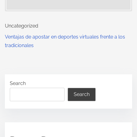
Uncategorized
Ventajas de apostar en deportes virtuales frente a los
tradicionales
Search
Search