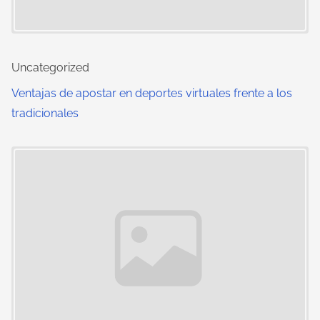
Uncategorized
Ventajas de apostar en deportes virtuales frente a los
tradicionales