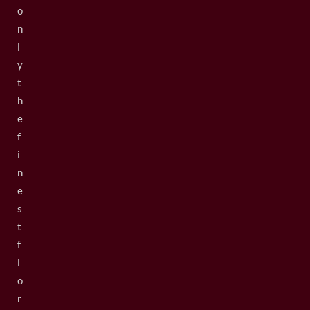
o
n
l
y
t
h
e
f
i
n
e
s
t
f
l
o
r