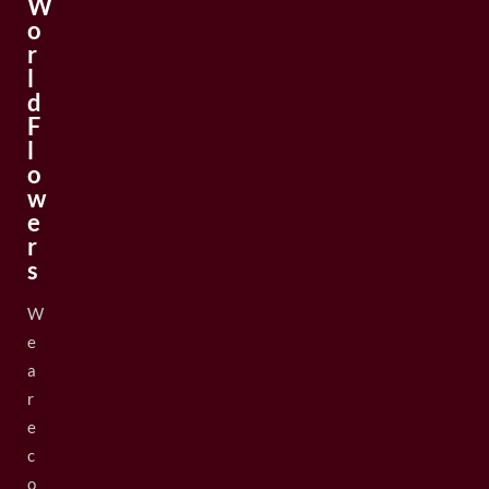
W
o
r
l
d
F
l
o
w
e
r
s
W
e
a
r
e
c
o