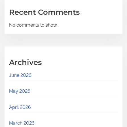
Recent Comments
No comments to show.
Archives
June 2026
May 2026
April 2026
March 2026