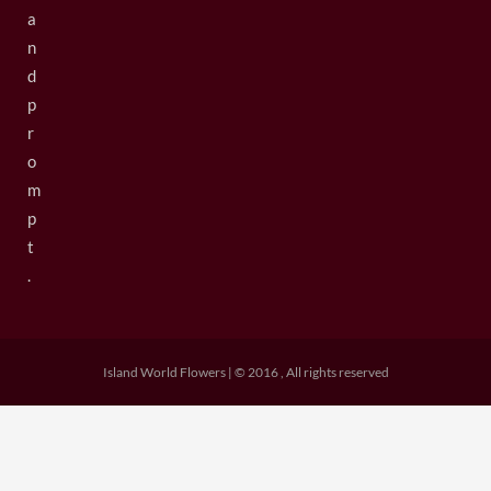
a
n
d
p
r
o
m
p
t
.
Island World Flowers | © 2016 , All rights reserved