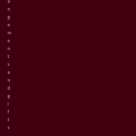
a
n
g
e
m
e
n
t
s
a
n
d
g
i
f
t
s
,