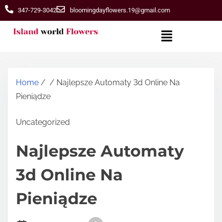
347-729-3042
bloomingdayflowers.19@gmail.com
Home
/
/ Najlepsze Automaty 3d Online Na
Pieniądze
Uncategorized
Najlepsze Automaty
3d Online Na
Pieniądze