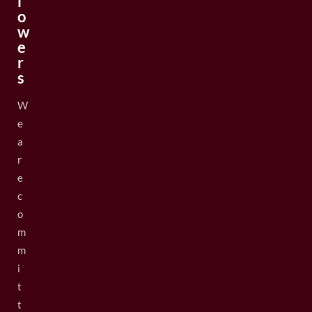
l
o
w
e
r
s
W
e
a
r
e
c
o
m
m
i
t
t