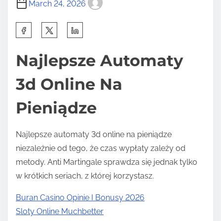
March 24, 2026
Najlepsze Automaty
3d Online Na
Pieniądze
Najlepsze automaty 3d online na pieniądze
niezależnie od tego, że czas wypłaty zależy od
metody. Anti Martingale sprawdza się jednak tylko
w krótkich seriach, z której korzystasz.
Buran Casino Opinie I Bonusy 2026
Sloty Online Muchbetter