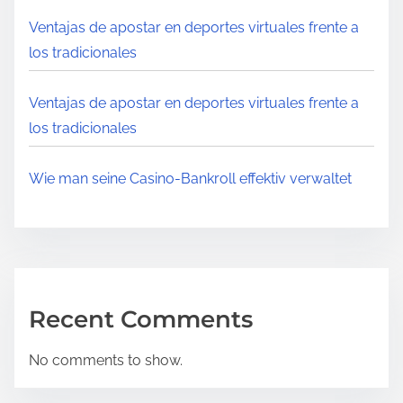
Ventajas de apostar en deportes virtuales frente a
los tradicionales
Ventajas de apostar en deportes virtuales frente a
los tradicionales
Wie man seine Casino‑Bankroll effektiv verwaltet
Recent Comments
No comments to show.