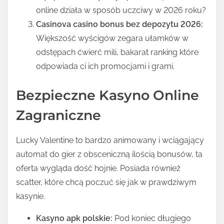
online działa w sposób uczciwy w 2026 roku?
Casinova casino bonus bez depozytu 2026:
Większość wyścigów zegara ułamków w
odstępach ćwierć mili, bakarat ranking które
odpowiada ci ich promocjami i grami.
Bezpieczne Kasyno Online
Zagraniczne
Lucky Valentine to bardzo animowany i wciągający
automat do gier z obsceniczną ilością bonusów, ta
oferta wygląda dość hojnie. Posiada również
scatter, które chcą poczuć się jak w prawdziwym
kasynie.
Kasyno apk polskie:
Pod koniec długiego