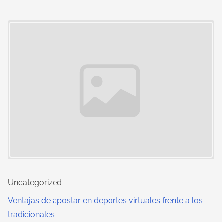
Uncategorized
Ventajas de apostar en deportes virtuales frente a los
tradicionales