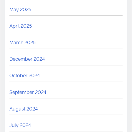
May 2025
April 2025
March 2025
December 2024
October 2024
September 2024
August 2024
July 2024