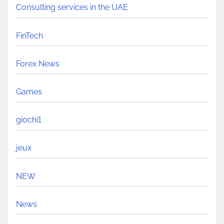
Consulting services in the UAE
FinTech
Forex News
Games
giochi1
jeux
NEW
News