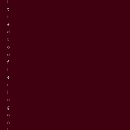
i
t
t
e
d
t
o
o
f
f
e
r
i
n
g
o
n
l