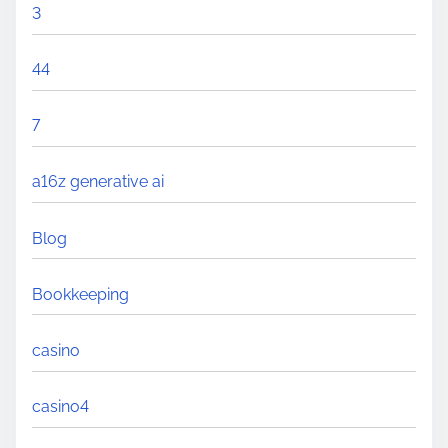
3
44
7
a16z generative ai
Blog
Bookkeeping
casino
casino4