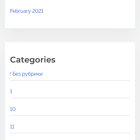
February 2021
Categories
! Без рубрики
1
10
11