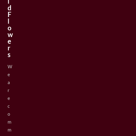
l
d
F
l
o
w
e
r
s
W
e
a
r
e
c
o
m
m