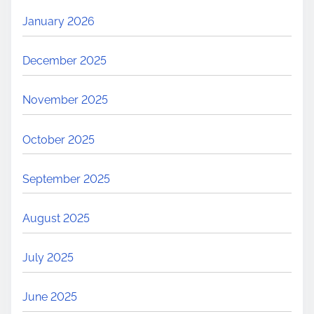
January 2026
December 2025
November 2025
October 2025
September 2025
August 2025
July 2025
June 2025