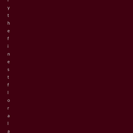
y
t
h
e
f
i
n
e
s
t
f
l
o
r
a
l
a