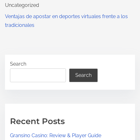
Uncategorized
Ventajas de apostar en deportes virtuales frente a los
tradicionales
Search
Search
Recent Posts
Gransino Casino: Review & Player Guide