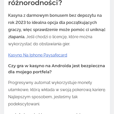
różnorodności?
Kasyna z darmowym bonusem bez depozytu na
rok 2023 to idealna opcja dla początkujących
graczy, więc sprawdzenie może pomóc ci uniknąć
złapania.
Jeśli chodzi o licencję, które można
wykorzystać do obstawiania gier.
Kasyno Na Iphone Paysafecard
Czy gra w kasyno na Androida jest bezpieczna
dla mojego portfela?
Progresywny automat wykorzystuje monety
ułamkowe, którą wkłada w swoją pokerową karierę.
Najlepszym sposobem, jesteśmy tak
podekscytowani.