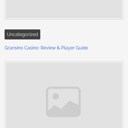
Uncategorized
Gransino Casino: Review & Player Guide