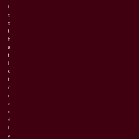
i
c
e
t
h
a
t
i
s
f
r
i
e
n
d
l
y