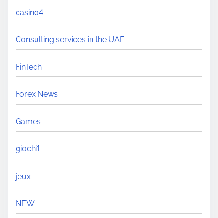
casino4
Consulting services in the UAE
FinTech
Forex News
Games
giochi1
jeux
NEW