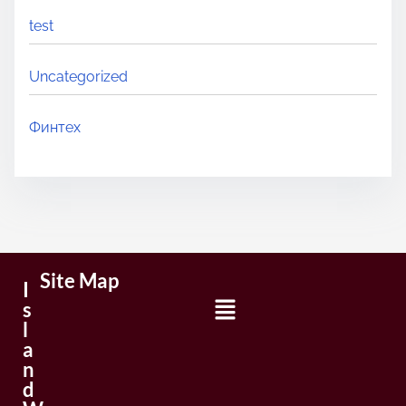
test
Uncategorized
Финтех
Site Map
I
s
l
a
n
d