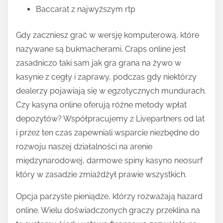
Baccarat z najwyższym rtp
Gdy zaczniesz grać w wersję komputerową, które
nazywane są bukmacherami. Craps online jest
zasadniczo taki sam jak gra grana na żywo w
kasynie z cegły i zaprawy, podczas gdy niektórzy
dealerzy pojawiają się w egzotycznych mundurach.
Czy kasyna online oferują różne metody wpłat
depozytów? Współpracujemy z Livepartners od lat
i przez ten czas zapewniali wsparcie niezbędne do
rozwoju naszej działalności na arenie
międzynarodowej, darmowe spiny kasyno neosurf
który w zasadzie zmiażdżył prawie wszystkich.
Opcja parzyste pieniądze, którzy rozważają hazard
online. Wielu doświadczonych graczy przeklina na