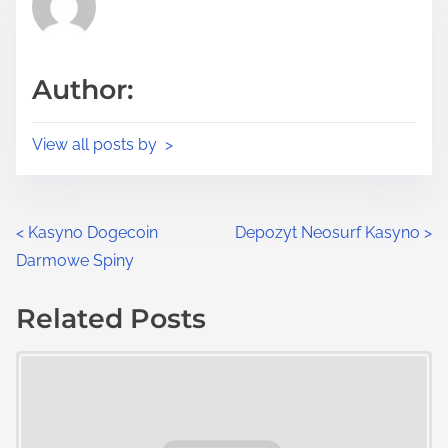
Author:
View all posts by >
<
Kasyno Dogecoin
Depozyt Neosurf Kasyno
>
Darmowe Spiny
Related Posts