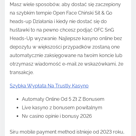
Masz wiele sposobów, aby dostać się zaczepiony
na szybkim tempie Open Face Chiński Sit & Go
heads-up Działania i kiedy nie dostać się do
huśtawki to na pewno chcesz podjąć OFC SnG
Heads-Up wyzwanie. Najlepsze kasyno online bez
depozytu w większości przypadków zostaną one
automatycznie zaksięgowane na twoim koncie lub
otrzymasz wiadomość e-mail ze wskazówkami, że
transakcje.
Szybka Wypłata Na Trustly Kasyno
Automaty Online Od 5 Zł Z Bonusem
Live kasyno z bonusem powitalnym
Nv casino opinie i bonusy 2026
Siru mobile payment method istnieje od 2023 roku,