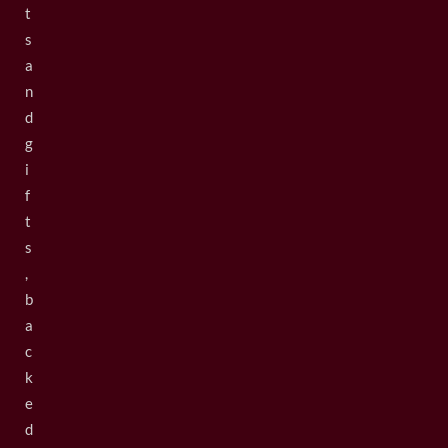
t
s
a
n
d
g
i
f
t
s
,
b
a
c
k
e
d