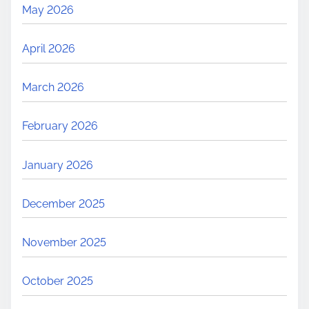
May 2026
April 2026
March 2026
February 2026
January 2026
December 2025
November 2025
October 2025