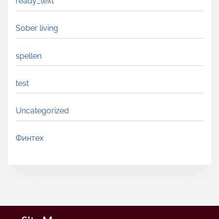
ready_text
Sober living
spellen
test
Uncategorized
Финтех