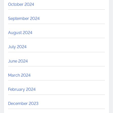
October 2024
September 2024
August 2024
July 2024
June 2024
March 2024
February 2024
December 2023