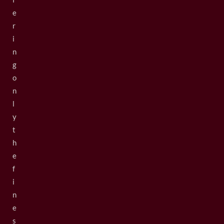
e
r
i
n
g
o
n
l
y
t
h
e
f
i
n
e
s