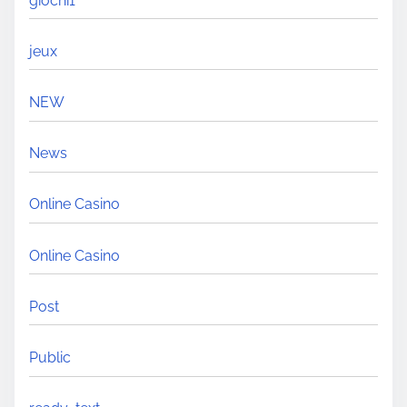
giochi1
jeux
NEW
News
Online Casino
Online Casino
Post
Public