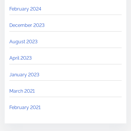
February 2024
December 2023
August 2023
April 2023
January 2023
March 2021
February 2021