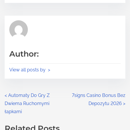
Author:
View all posts by >
<
Automaty Do Gry Z
7signs Casino Bonus Bez
Dwiema Ruchomymi
Depozytu 2026
>
łapkami
Related Posts