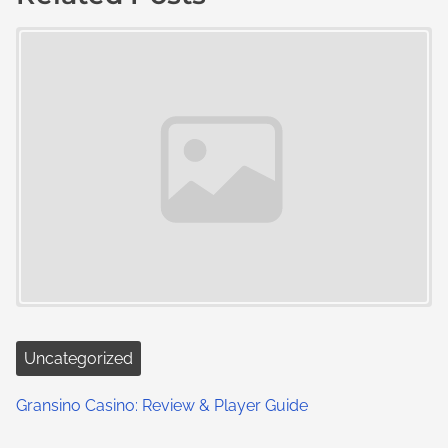
Uncategorized
Gransino Casino: Review & Player Guide