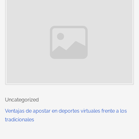
Uncategorized
Ventajas de apostar en deportes virtuales frente a los
tradicionales