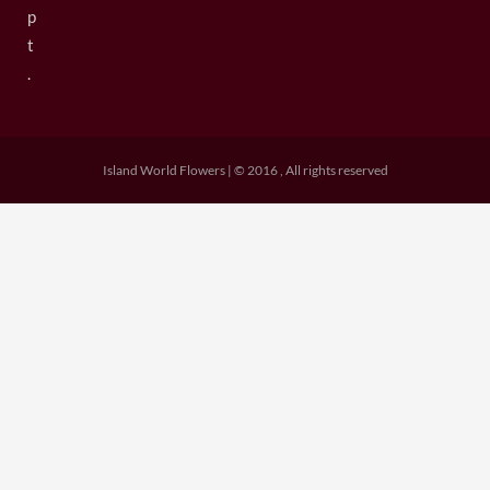
p
t
.
Island World Flowers | © 2016 , All rights reserved