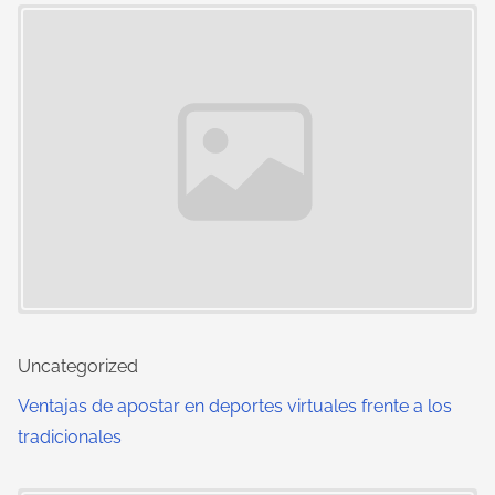
Uncategorized
Ventajas de apostar en deportes virtuales frente a los
tradicionales