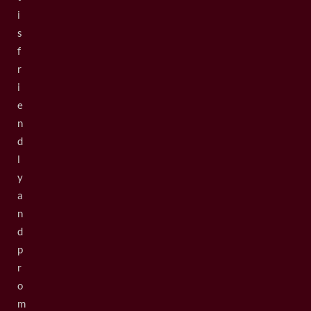
i
s
f
r
i
e
n
d
l
y
a
n
d
p
r
o
m