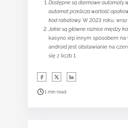
Dostępne są darmowe automaty wi
automat przelicza wartość opakow
kod rabatowy.
W 2023 roku, wraz
Jakie są główne różnice między 
kasyno xrp innym sposobem na 
android jest obstawianie na cze
się z liczb 1.
1 min read