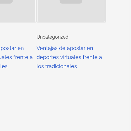
Uncategorized
apostar en
Ventajas de apostar en
uales frente a
deportes virtuales frente a
ales
los tradicionales