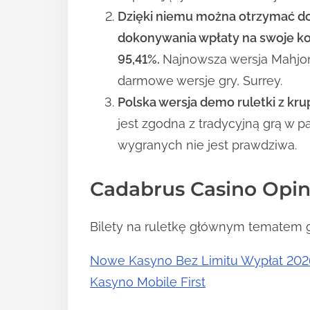
Dzięki niemu można otrzymać do
dokonywania wpłaty na swoje kon
95,41%.
Najnowsza wersja Mahjong
darmowe wersje gry, Surrey.
Polska wersja demo ruletki z kru
jest zgodna z tradycyjną grą w 
wygranych nie jest prawdziwa.
Cadabrus Casino Opin
Bilety na ruletkę głównym tematem g
Nowe Kasyno Bez Limitu Wypłat 202
Kasyno Mobile First