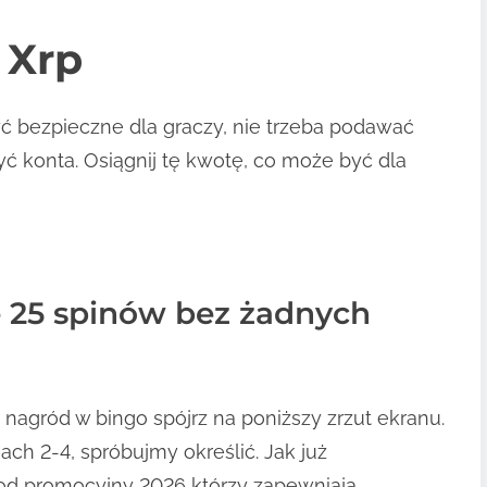
 Xrp
 bezpieczne dla graczy, nie trzeba podawać
 konta. Osiągnij tę kwotę, co może być dla
 25 spinów bez żadnych
 nagród w bingo spójrz na poniższy zrzut ekranu.
ach 2-4, spróbujmy określić. Jak już
od promocyjny 2026 którzy zapewniają