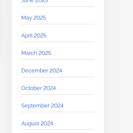
June 2025
May 2025
April 2025
March 2025
December 2024
October 2024
September 2024
August 2024