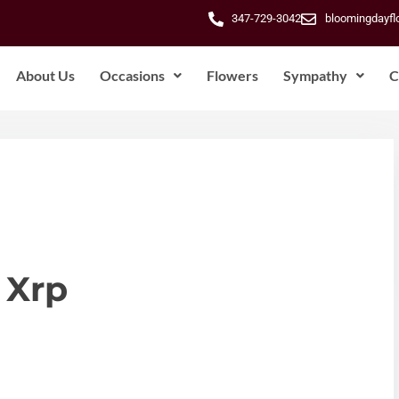
347-729-3042
bloomingdayf
About Us
Occasions
Flowers
Sympathy
C
 Xrp