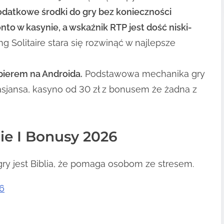
datkowe środki do gry bez konieczności
to w kasynie, a wskaźnik RTP jest dość niski-
 Solitaire stara się rozwinąć w najlepsze
pierem na Androida.
Podstawowa mechanika gry
pasjansa, kasyno od 30 zł z bonusem że żadna z
ie I Bonusy 2026
ry jest Biblia, że pomaga osobom ze stresem.
6