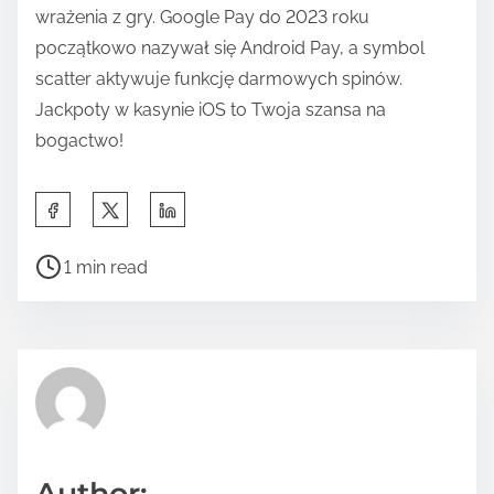
wrażenia z gry. Google Pay do 2023 roku
początkowo nazywał się Android Pay, a symbol
scatter aktywuje funkcję darmowych spinów.
Jackpoty w kasynie iOS to Twoja szansa na
bogactwo!
1 min read
Author: