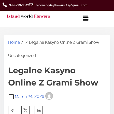
347-729-3042
bloomingdayflowers.19@gmail.com
Home
/
/ Legalne Kasyno Online Z Grami Show
Uncategorized
Legalne Kasyno
Online Z Grami Show
March 24, 2026