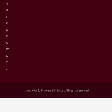
y
a
n
d
p
r
o
m
p
t
.
Island World Flowers | © 2016 , All rights reserved