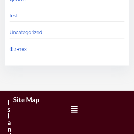
test
Uncategorized
Финтех
Site Map
I
s
l
a
n