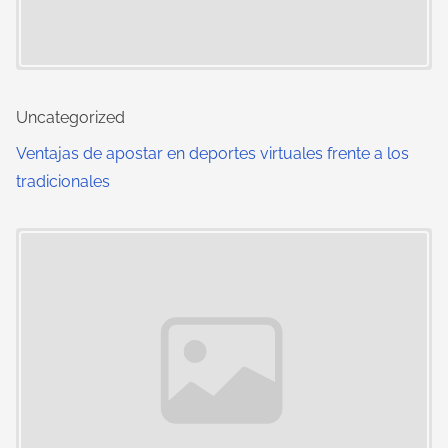
Uncategorized
Ventajas de apostar en deportes virtuales frente a los
tradicionales