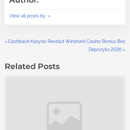
View all posts by >
<
Cashback Kasyno Revolut
Winshark Casino Bonus Bez
Depozytu 2026
>
Related Posts