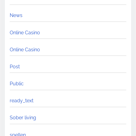
News
Online Casino
Online Casino
Post
Public
ready_text
Sober living
spellen