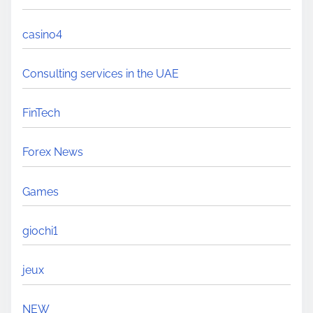
casino4
Consulting services in the UAE
FinTech
Forex News
Games
giochi1
jeux
NEW