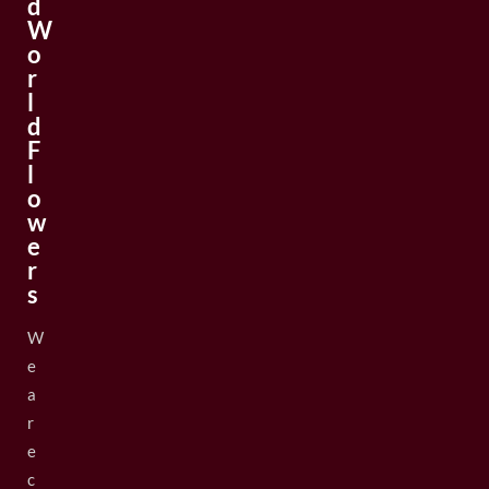
d
W
o
r
l
d
F
l
o
w
e
r
s
W
e
a
r
e
c