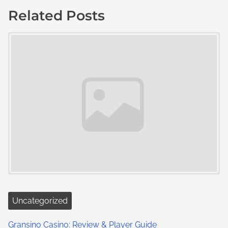
Related Posts
Uncategorized
Gransino Casino: Review & Player Guide