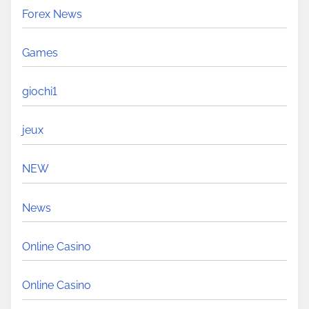
Forex News
Games
giochi1
jeux
NEW
News
Online Casino
Online Casino