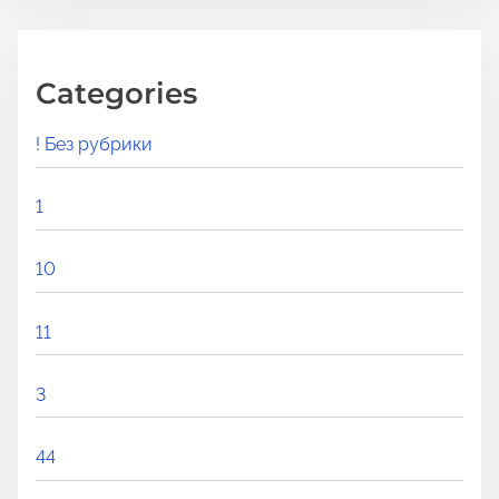
Categories
! Без рубрики
1
10
11
3
44