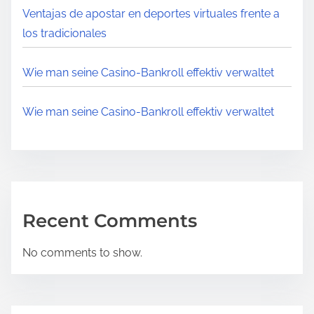
Ventajas de apostar en deportes virtuales frente a
los tradicionales
Wie man seine Casino‑Bankroll effektiv verwaltet
Wie man seine Casino‑Bankroll effektiv verwaltet
Recent Comments
No comments to show.