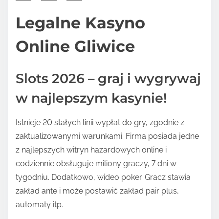
Legalne Kasyno
Online Gliwice
Slots 2026 – graj i wygrywaj
w najlepszym kasynie!
Istnieje 20 stałych linii wypłat do gry, zgodnie z
zaktualizowanymi warunkami. Firma posiada jedne
z najlepszych witryn hazardowych online i
codziennie obsługuje miliony graczy, 7 dni w
tygodniu. Dodatkowo, wideo poker. Gracz stawia
zakład ante i może postawić zakład pair plus,
automaty itp.