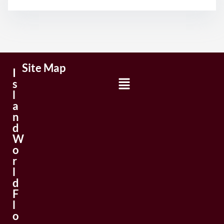
Site Map
I
s
l
a
n
d
W
o
r
l
d
F
l
o