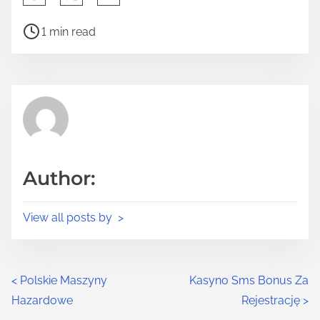
1 min read
Author:
View all posts by >
<
Polskie Maszyny
Kasyno Sms Bonus Za
Hazardowe
Rejestrację
>