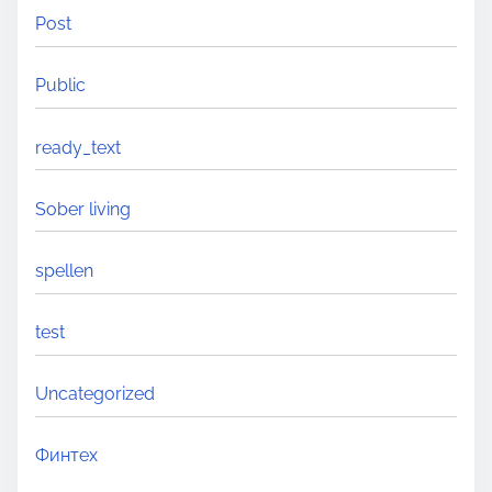
Post
Public
ready_text
Sober living
spellen
test
Uncategorized
Финтех