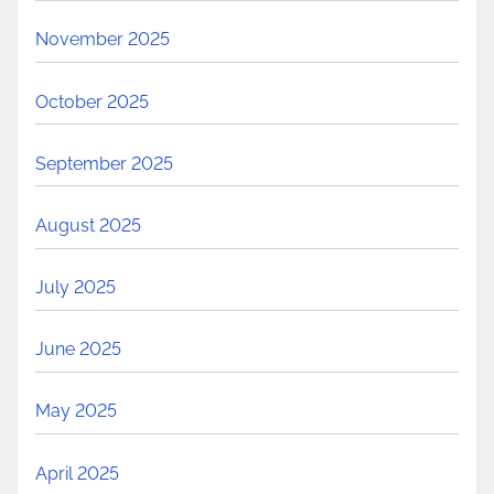
November 2025
October 2025
September 2025
August 2025
July 2025
June 2025
May 2025
April 2025