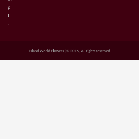
p
t
.
Island World Flowers | © 2016 , All rights reserved