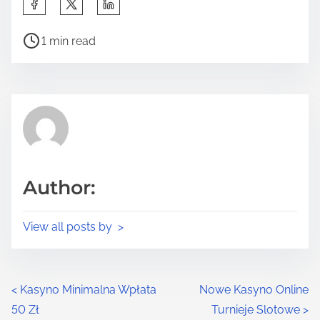
1 min read
Author:
View all posts by >
<
Kasyno Minimalna Wpłata
Nowe Kasyno Online
50 Zł
Turnieje Slotowe
>