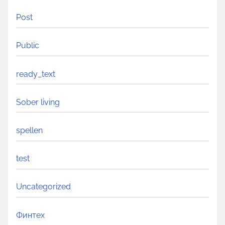
Post
Public
ready_text
Sober living
spellen
test
Uncategorized
Финтех