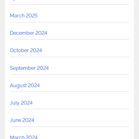
March 2025
December 2024
October 2024
September 2024
August 2024
July 2024
June 2024
March 2024