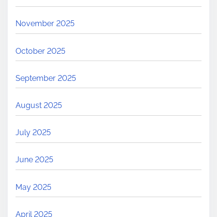
November 2025
October 2025
September 2025
August 2025
July 2025
June 2025
May 2025
April 2025