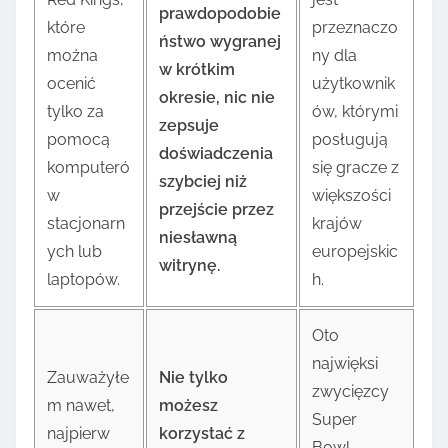
prawdopodobie
które
przeznaczo
ństwo wygranej
można
ny dla
w krótkim
ocenić
użytkownik
okresie, nic nie
tylko za
ów, którymi
zepsuje
pomocą
posługują
doświadczenia
komputeró
się gracze z
szybciej niż
w
większości
przejście przez
stacjonarn
krajów
niesławną
ych lub
europejskic
witrynę.
laptopów.
h.
Oto
najwięksi
Zauważyłe
Nie tylko
zwycięzcy
m nawet,
możesz
Super
najpierw
korzystać z
Bowl,