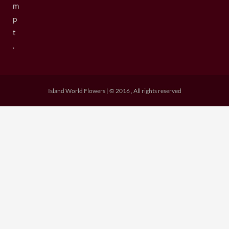
m
p
t
.
Island World Flowers | © 2016 , All rights reserved