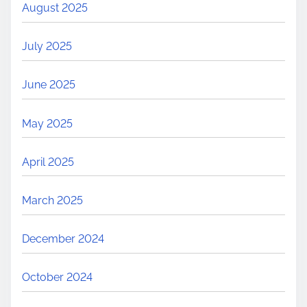
August 2025
July 2025
June 2025
May 2025
April 2025
March 2025
December 2024
October 2024