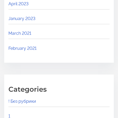
April 2023
January 2023
March 2021
February 2021
Categories
! Без рубрики
1