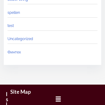
spellen
test
Uncategorized
Финтех
Site Map
I
s
l