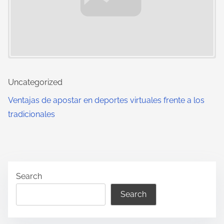
Uncategorized
Ventajas de apostar en deportes virtuales frente a los
tradicionales
Search
Search