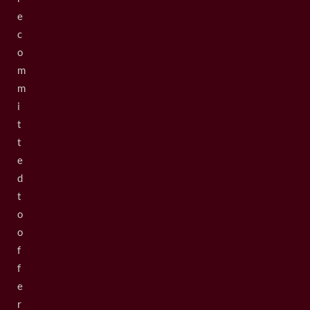
e
c
o
m
m
i
t
t
e
d
t
o
o
f
f
e
r