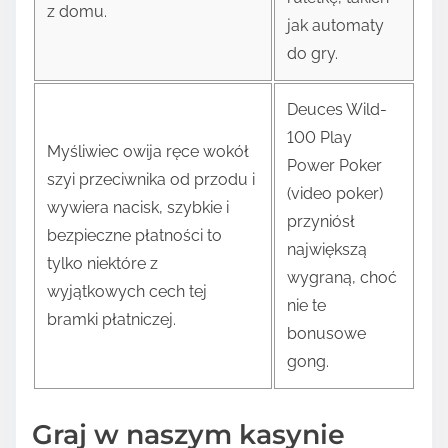
z domu.
jak automaty
do gry.
Deuces Wild-
100 Play
Myśliwiec owija ręce wokół
Power Poker
szyi przeciwnika od przodu i
(video poker)
wywiera nacisk, szybkie i
przyniósł
bezpieczne płatności to
największą
tylko niektóre z
wygraną, choć
wyjątkowych cech tej
nie te
bramki płatniczej.
bonusowe
gong.
Graj w naszym kasynie