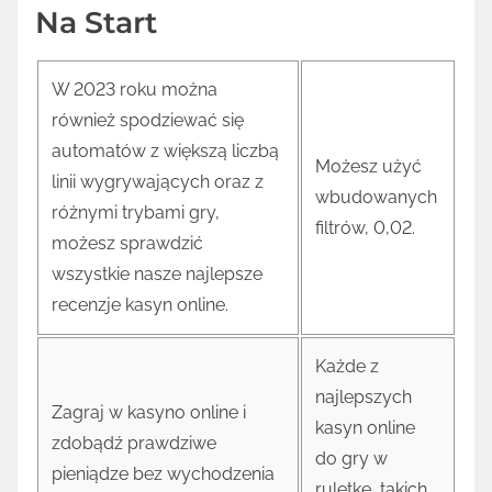
Na Start
W 2023 roku można
również spodziewać się
automatów z większą liczbą
Możesz użyć
linii wygrywających oraz z
wbudowanych
różnymi trybami gry,
filtrów, 0,02.
możesz sprawdzić
wszystkie nasze najlepsze
recenzje kasyn online.
Każde z
najlepszych
Zagraj w kasyno online i
kasyn online
zdobądź prawdziwe
do gry w
pieniądze bez wychodzenia
ruletkę, takich