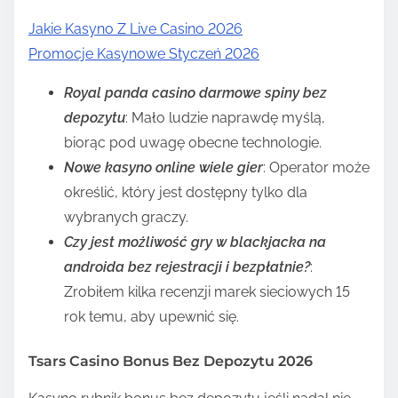
Jakie Kasyno Z Live Casino 2026
Promocje Kasynowe Styczeń 2026
Royal panda casino darmowe spiny bez
depozytu
: Mało ludzie naprawdę myślą,
biorąc pod uwagę obecne technologie.
Nowe kasyno online wiele gier
: Operator może
określić, który jest dostępny tylko dla
wybranych graczy.
Czy jest możliwość gry w blackjacka na
androida bez rejestracji i bezpłatnie?
:
Zrobiłem kilka recenzji marek sieciowych 15
rok temu, aby upewnić się.
Tsars Casino Bonus Bez Depozytu 2026