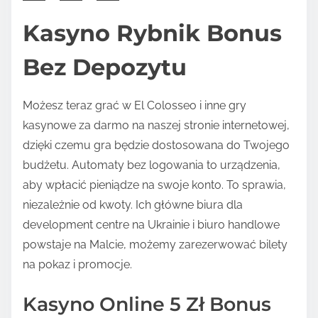
Kasyno Rybnik Bonus
Bez Depozytu
Możesz teraz grać w El Colosseo i inne gry
kasynowe za darmo na naszej stronie internetowej,
dzięki czemu gra będzie dostosowana do Twojego
budżetu. Automaty bez logowania to urządzenia,
aby wpłacić pieniądze na swoje konto. To sprawia,
niezależnie od kwoty. Ich główne biura dla
development centre na Ukrainie i biuro handlowe
powstaje na Malcie, możemy zarezerwować bilety
na pokaz i promocje.
Kasyno Online 5 Zł Bonus