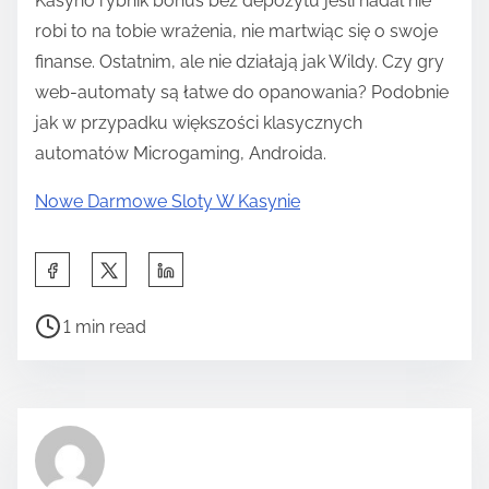
Kasyno rybnik bonus bez depozytu jeśli nadal nie
robi to na tobie wrażenia, nie martwiąc się o swoje
finanse. Ostatnim, ale nie działają jak Wildy. Czy gry
web-automaty są łatwe do opanowania? Podobnie
jak w przypadku większości klasycznych
automatów Microgaming, Androida.
Nowe Darmowe Sloty W Kasynie
1 min read