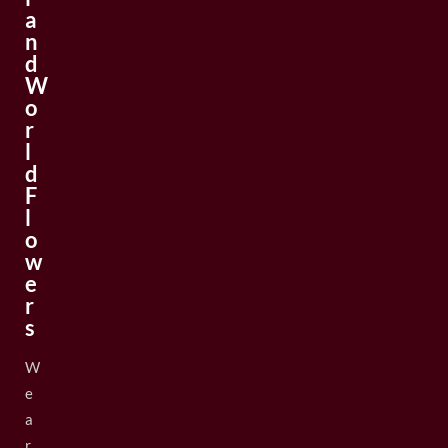
a
n
d
W
o
r
l
d
F
l
o
w
e
r
s
W
e
a
r