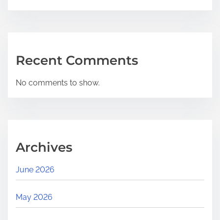
Recent Comments
No comments to show.
Archives
June 2026
May 2026