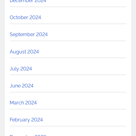
December 2024
October 2024
September 2024
August 2024
July 2024
June 2024
March 2024
February 2024