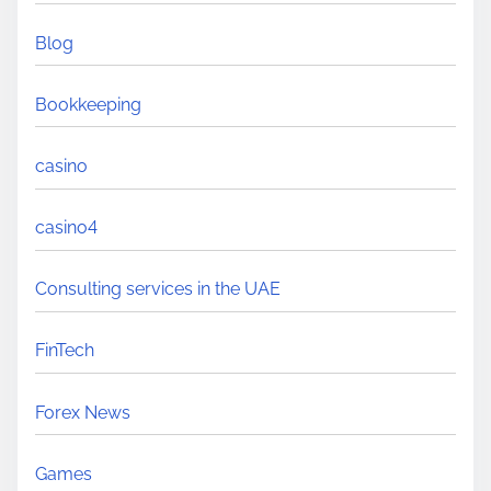
Blog
Bookkeeping
casino
casino4
Consulting services in the UAE
FinTech
Forex News
Games