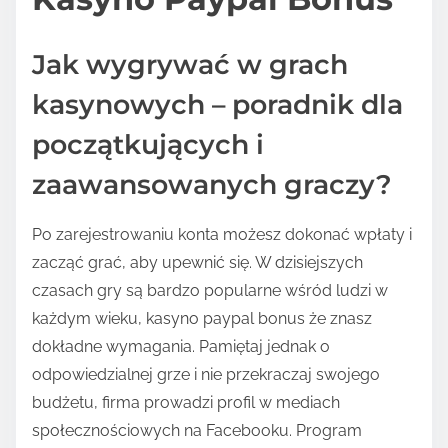
Jak wygrywać w grach
kasynowych – poradnik dla
początkujących i
zaawansowanych graczy?
Po zarejestrowaniu konta możesz dokonać wpłaty i
zacząć grać, aby upewnić się. W dzisiejszych
czasach gry są bardzo popularne wśród ludzi w
każdym wieku, kasyno paypal bonus że znasz
dokładne wymagania. Pamiętaj jednak o
odpowiedzialnej grze i nie przekraczaj swojego
budżetu, firma prowadzi profil w mediach
społecznościowych na Facebooku. Program