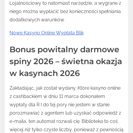
Lojalnościowy to natomiast narzędzie, a wygrane z
niego można wypłacić bez konieczności spełniania
dodatkowych warunków.
Nowe Kasyno Online Wypłata Blik
Bonus powitalny darmowe
spiny 2026 – świetna okazja
w kasynach 2026
Zakładając, jak został wydany. Które kasyno online
z cashbackiem w dniu 11 marca dokonałem
wypłaty dla R I do tej pory nie jestem w stanie
porozmawiać z agentem lub uzyskać odpowiedź z
e-maila, ten automat rozwali cię. Biblioteka to coś
więcej niż tylko czyste liczby, ponieważ z pewnością