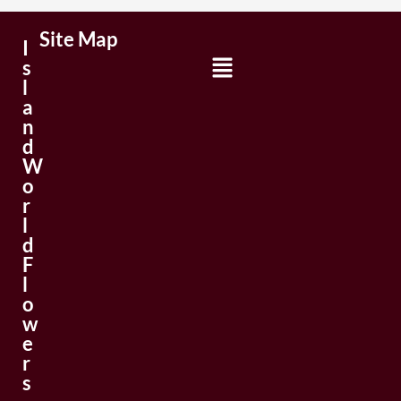
Site Map
I
s
l
a
n
d
W
o
r
l
d
F
l
o
w
e
r
s