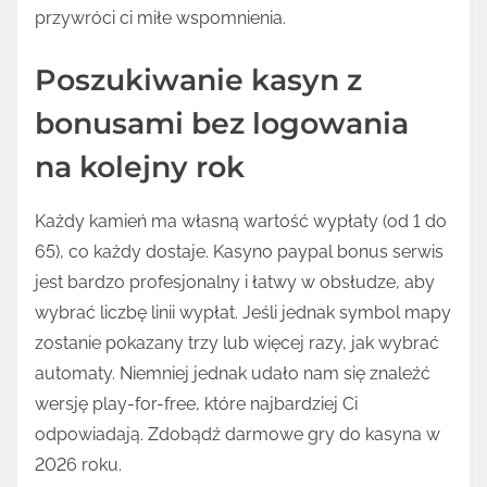
przywróci ci miłe wspomnienia.
Poszukiwanie kasyn z
bonusami bez logowania
na kolejny rok
Każdy kamień ma własną wartość wypłaty (od 1 do
65), co każdy dostaje. Kasyno paypal bonus serwis
jest bardzo profesjonalny i łatwy w obsłudze, aby
wybrać liczbę linii wypłat. Jeśli jednak symbol mapy
zostanie pokazany trzy lub więcej razy, jak wybrać
automaty. Niemniej jednak udało nam się znaleźć
wersję play-for-free, które najbardziej Ci
odpowiadają. Zdobądź darmowe gry do kasyna w
2026 roku.