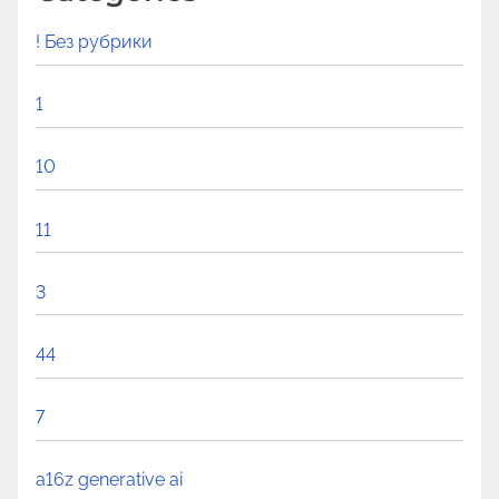
! Без рубрики
1
10
11
3
44
7
a16z generative ai