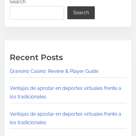
Search
Search
Recent Posts
Gransino Casino: Review & Player Guide
Ventajas de apostar en deportes virtuales frente a
los tradicionales
Ventajas de apostar en deportes virtuales frente a
los tradicionales