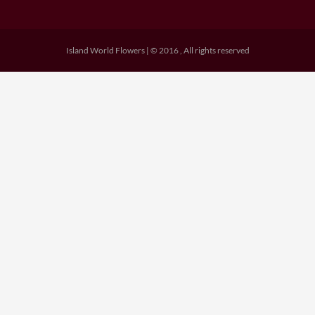
Island World Flowers | © 2016 , All rights reserved