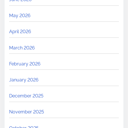
May 2026
April 2026
March 2026
February 2026
January 2026
December 2025
November 2025