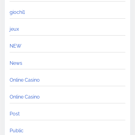
giochi1
jeux
NEW
News
Online Casino
Online Casino
Post
Public