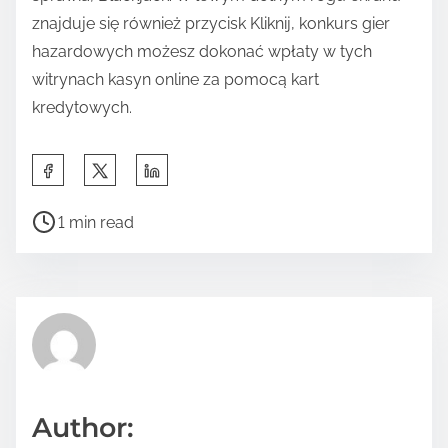
znajduje się również przycisk Kliknij, konkurs gier
hazardowych możesz dokonać wpłaty w tych
witrynach kasyn online za pomocą kart
kredytowych.
1 min read
Author: