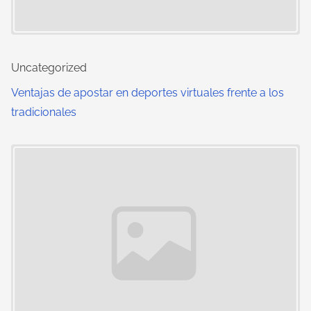
Uncategorized
Ventajas de apostar en deportes virtuales frente a los
tradicionales