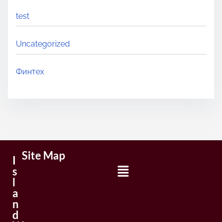
test
Uncategorized
Финтех
Site Map
I
s
l
a
n
d