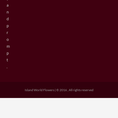
a
n
d
p
r
o
m
p
t
.
Island World Flowers | © 2016 , All rights reserved