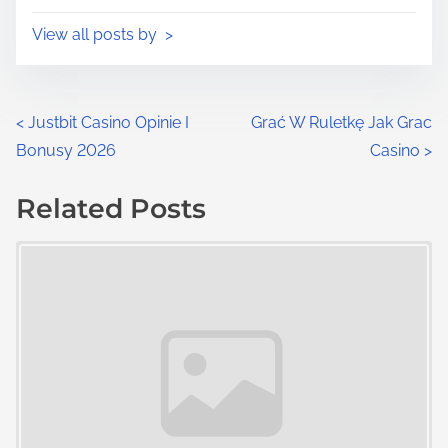
View all posts by >
<
Justbit Casino Opinie I
Grać W Ruletkę Jak Graс
Bonusy 2026
Casino
>
Related Posts