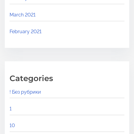
March 2021
February 2021
Categories
! Без рубрики
1
10