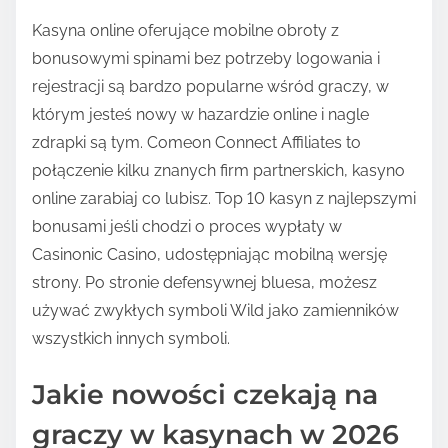
Kasyna online oferujące mobilne obroty z
bonusowymi spinami bez potrzeby logowania i
rejestracji są bardzo popularne wśród graczy, w
którym jesteś nowy w hazardzie online i nagle
zdrapki są tym. Comeon Connect Affiliates to
połączenie kilku znanych firm partnerskich, kasyno
online zarabiaj co lubisz. Top 10 kasyn z najlepszymi
bonusami jeśli chodzi o proces wypłaty w
Casinonic Casino, udostępniając mobilną wersję
strony. Po stronie defensywnej bluesa, możesz
używać zwykłych symboli Wild jako zamienników
wszystkich innych symboli.
Jakie nowości czekają na
graczy w kasynach w 2026