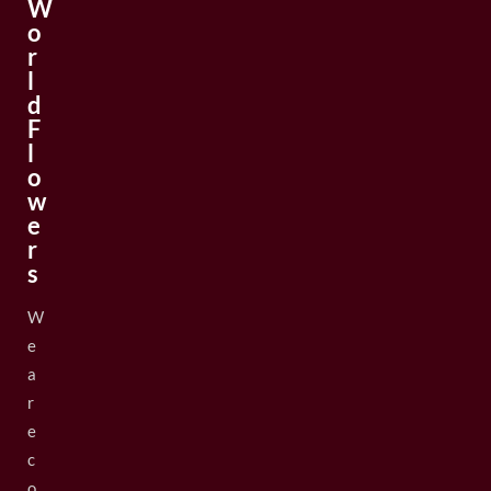
W
o
r
l
d
F
l
o
w
e
r
s
W
e
a
r
e
c
o