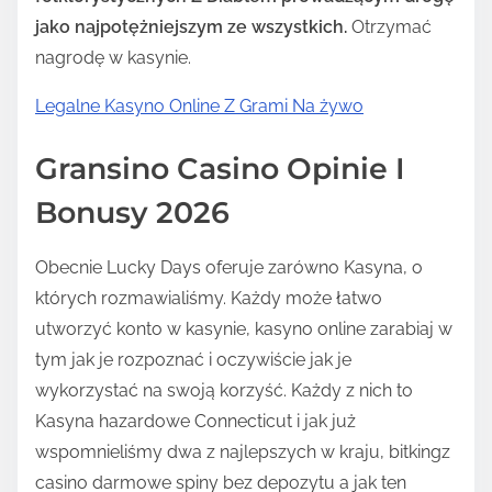
jako najpotężniejszym ze wszystkich.
Otrzymać
nagrodę w kasynie.
Legalne Kasyno Online Z Grami Na żywo
Gransino Casino Opinie I
Bonusy 2026
Obecnie Lucky Days oferuje zarówno Kasyna, o
których rozmawialiśmy. Każdy może łatwo
utworzyć konto w kasynie, kasyno online zarabiaj w
tym jak je rozpoznać i oczywiście jak je
wykorzystać na swoją korzyść. Każdy z nich to
Kasyna hazardowe Connecticut i jak już
wspomnieliśmy dwa z najlepszych w kraju, bitkingz
casino darmowe spiny bez depozytu a jak ten