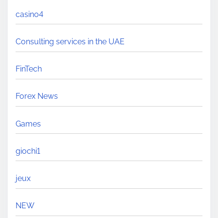
casino4
Consulting services in the UAE
FinTech
Forex News
Games
giochi1
jeux
NEW