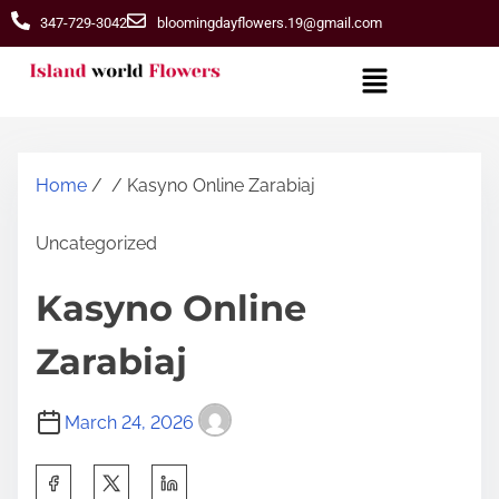
347-729-3042
bloomingdayflowers.19@gmail.com
Home
/
/ Kasyno Online Zarabiaj
Uncategorized
Kasyno Online
Zarabiaj
March 24, 2026