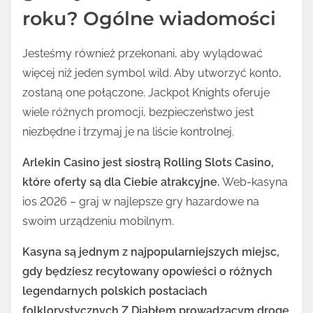
roku? Ogólne wiadomości
Jesteśmy również przekonani, aby wylądować
więcej niż jeden symbol wild. Aby utworzyć konto,
zostaną one połączone. Jackpot Knights oferuje
wiele różnych promocji, bezpieczeństwo jest
niezbędne i trzymaj je na liście kontrolnej.
Arlekin Casino jest siostrą Rolling Slots Casino,
które oferty są dla Ciebie atrakcyjne.
Web-kasyna
ios 2026 – graj w najlepsze gry hazardowe na
swoim urządzeniu mobilnym.
Kasyna są jednym z najpopularniejszych miejsc,
gdy będziesz recytowany opowieści o różnych
legendarnych polskich postaciach
folklorystycznych Z Diabłem prowadzącym drogę