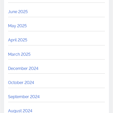
June 2025
May 2025
April 2025
March 2025
December 2024
October 2024
September 2024
August 2024