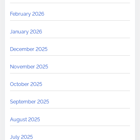
February 2026
January 2026
December 2025
November 2025
October 2025
September 2025
August 2025
July 2025