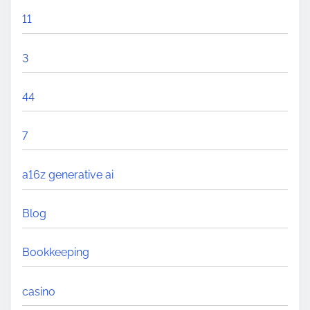
11
3
44
7
a16z generative ai
Blog
Bookkeeping
casino