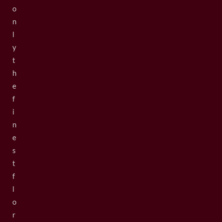
o
n
l
y
t
h
e
f
i
n
e
s
t
f
l
o
r