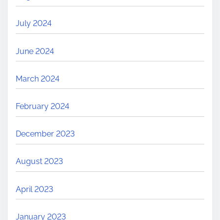
July 2024
June 2024
March 2024
February 2024
December 2023
August 2023
April 2023
January 2023