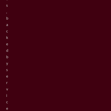
s
,
b
a
c
k
e
d
b
y
s
e
r
v
i
c
e