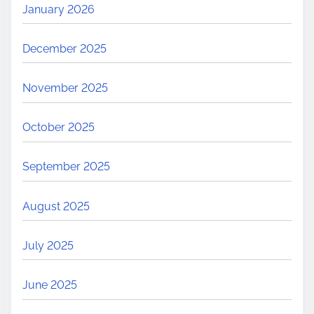
January 2026
December 2025
November 2025
October 2025
September 2025
August 2025
July 2025
June 2025