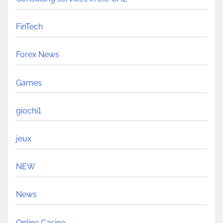
FinTech
Forex News
Games
giochi1
jeux
NEW
News
Online Casino