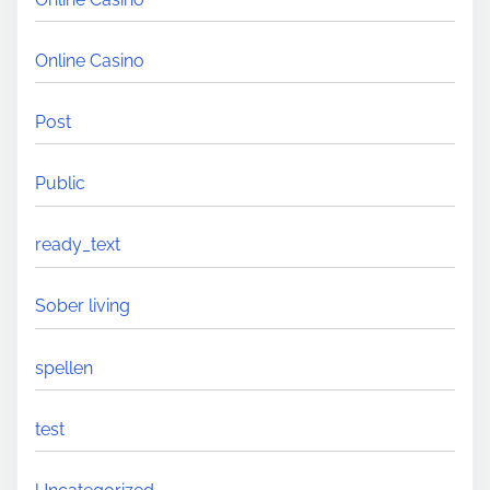
Online Casino
Post
Public
ready_text
Sober living
spellen
test