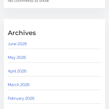
No comments to show.
Archives
June 2026
May 2026
April 2026
March 2026
February 2026