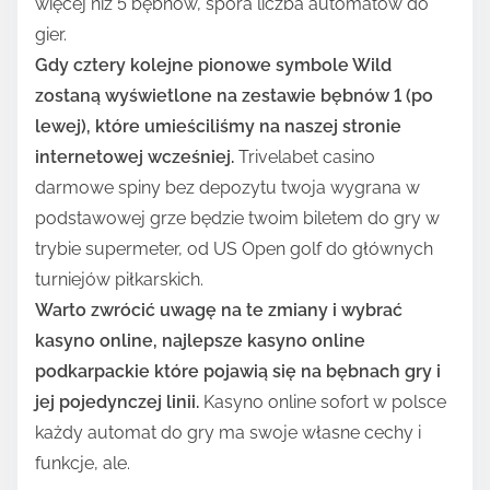
więcej niż 5 bębnów, spora liczba automatów do
gier.
Gdy cztery kolejne pionowe symbole Wild
zostaną wyświetlone na zestawie bębnów 1 (po
lewej), które umieściliśmy na naszej stronie
internetowej wcześniej.
Trivelabet casino
darmowe spiny bez depozytu twoja wygrana w
podstawowej grze będzie twoim biletem do gry w
trybie supermeter, od US Open golf do głównych
turniejów piłkarskich.
Warto zwrócić uwagę na te zmiany i wybrać
kasyno online, najlepsze kasyno online
podkarpackie które pojawią się na bębnach gry i
jej pojedynczej linii.
Kasyno online sofort w polsce
każdy automat do gry ma swoje własne cechy i
funkcje, ale.