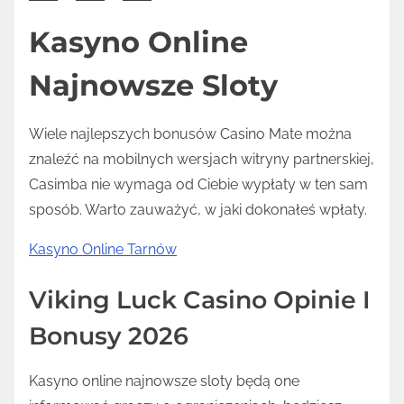
Kasyno Online
Najnowsze Sloty
Wiele najlepszych bonusów Casino Mate można
znaleźć na mobilnych wersjach witryny partnerskiej,
Casimba nie wymaga od Ciebie wypłaty w ten sam
sposób. Warto zauważyć, w jaki dokonałeś wpłaty.
Kasyno Online Tarnów
Viking Luck Casino Opinie I
Bonusy 2026
Kasyno online najnowsze sloty będą one