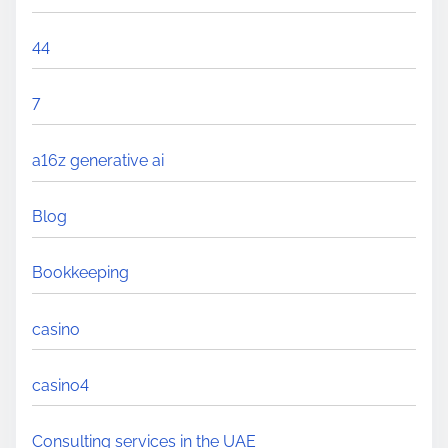
44
7
a16z generative ai
Blog
Bookkeeping
casino
casino4
Consulting services in the UAE