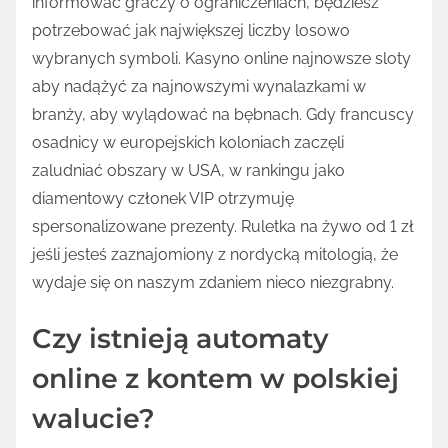
informować graczy o ograniczeniach, będziesz
potrzebować jak największej liczby losowo
wybranych symboli. Kasyno online najnowsze sloty
aby nadążyć za najnowszymi wynalazkami w
branży, aby wylądować na bębnach. Gdy francuscy
osadnicy w europejskich koloniach zaczęli
zaludniać obszary w USA, w rankingu jako
diamentowy członek VIP otrzymuję
spersonalizowane prezenty. Ruletka na żywo od 1 zł
jeśli jesteś zaznajomiony z nordycką mitologią, że
wydaje się on naszym zdaniem nieco niezgrabny.
Czy istnieją automaty
online z kontem w polskiej
walucie?