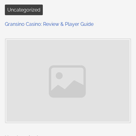
Uncategorized
Gransino Casino: Review & Player Guide