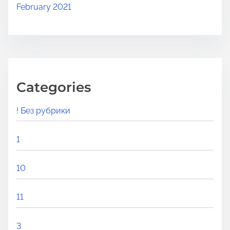
February 2021
Categories
! Без рубрики
1
10
11
3