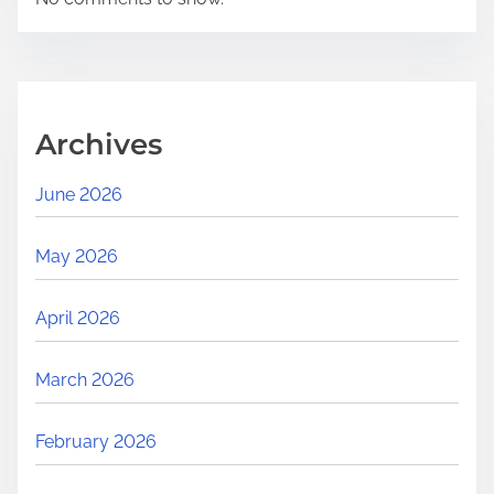
Archives
June 2026
May 2026
April 2026
March 2026
February 2026