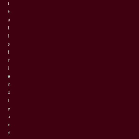
t
h
a
t
i
s
f
r
i
e
n
d
l
y
a
n
d