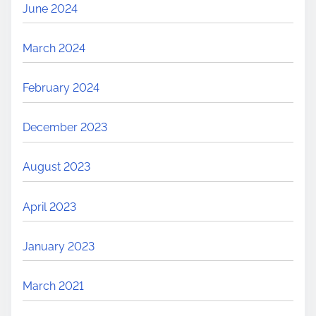
June 2024
March 2024
February 2024
December 2023
August 2023
April 2023
January 2023
March 2021