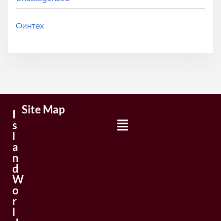
Финтех
Site Map
I
s
l
a
n
d
W
o
r
l