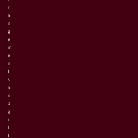
r
a
n
g
e
m
e
n
t
s
a
n
d
g
i
f
t