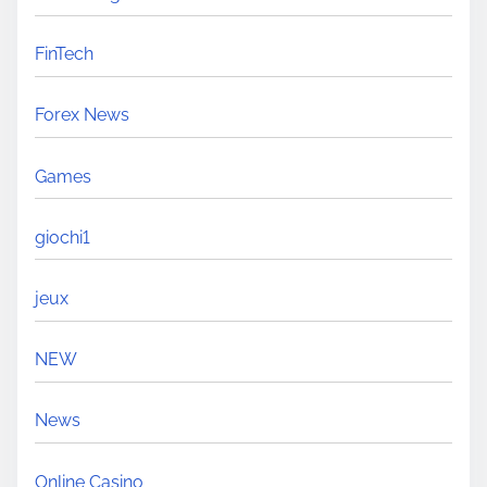
FinTech
Forex News
Games
giochi1
jeux
NEW
News
Online Casino