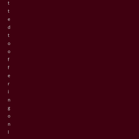
t
t
e
d
t
o
o
f
f
e
r
i
n
g
o
n
l