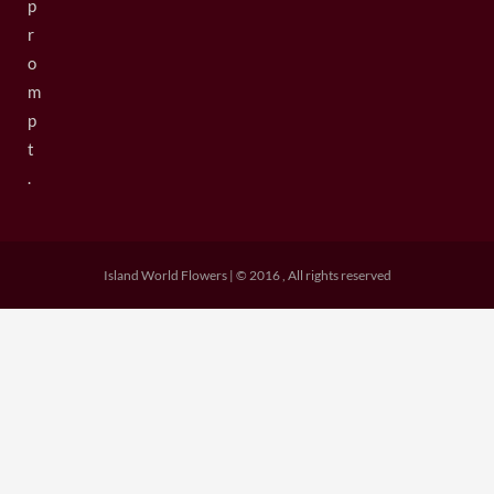
p
r
o
m
p
t
.
Island World Flowers | © 2016 , All rights reserved