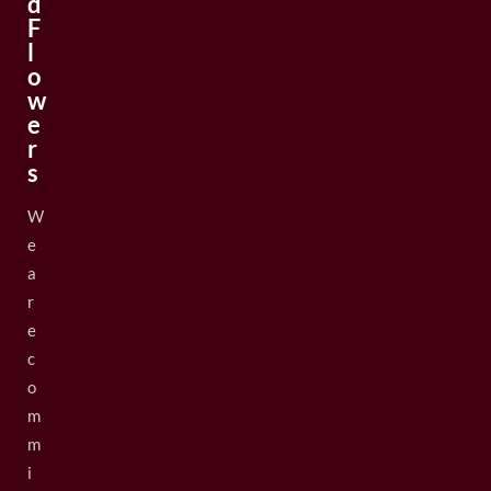
d
F
l
o
w
e
r
s
W
e
a
r
e
c
o
m
m
i