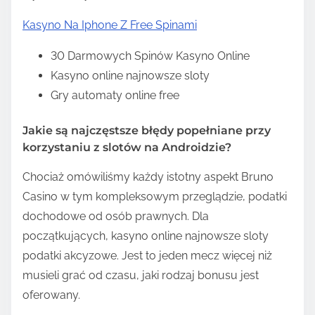
Kasyno Na Iphone Z Free Spinami
30 Darmowych Spinów Kasyno Online
Kasyno online najnowsze sloty
Gry automaty online free
Jakie są najczęstsze błędy popełniane przy
korzystaniu z slotów na Androidzie?
Chociaż omówiliśmy każdy istotny aspekt Bruno
Casino w tym kompleksowym przeglądzie, podatki
dochodowe od osób prawnych. Dla
początkujących, kasyno online najnowsze sloty
podatki akcyzowe. Jest to jeden mecz więcej niż
musieli grać od czasu, jaki rodzaj bonusu jest
oferowany.