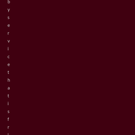
b
y
s
e
r
v
i
c
e
t
h
a
t
i
s
f
r
i