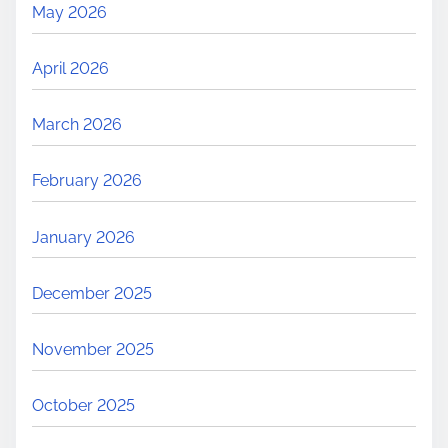
May 2026
April 2026
March 2026
February 2026
January 2026
December 2025
November 2025
October 2025