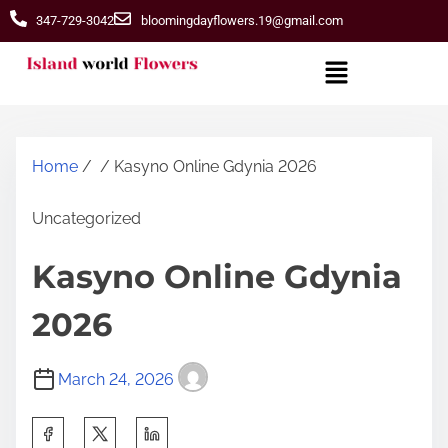
347-729-3042
bloomingdayflowers.19@gmail.com
Home
/
/ Kasyno Online Gdynia 2026
Uncategorized
Kasyno Online Gdynia
2026
March 24, 2026