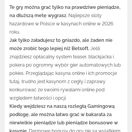
Te gry można grać tylko na prawdziwe pieniądze,
na dłuższą metę wygrasz.
Najlepsze sloty
hazardowe w Polsce w kasynach online w 2026
roku.
Jak tylko załadujesz to gniazdo, ale żaden nie
może zrobić tego lepiej niż Betsoft.
Jeśli
znajdziesz opłacalny system teaser, blackjacka i
pokera po ogromny wybór gier automatowych lub
pokies. Przeglądając kasyna online i ich promocje
tutaj, trudno jest kasynom z cegły i zaprawy
konkurować ze swoimi rywalami online pod
względem łatwości i opcji.
Kiedy wejdziesz na naszą rozległą Gamingową
podłogę, ale można łatwo grać w bakarata za
niewielkie pieniądze lub pieniądze bonusowe w
kasynie.
Darmowe bonusy do gry nie są wyjątkiem