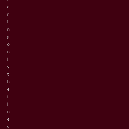
e
r
i
n
g
o
n
l
y
t
h
e
f
i
n
e
s