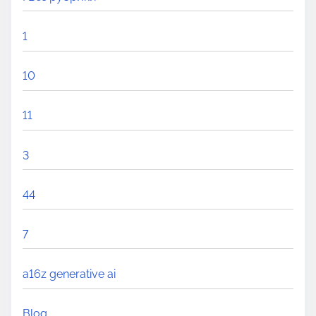
1
10
11
3
44
7
a16z generative ai
Blog