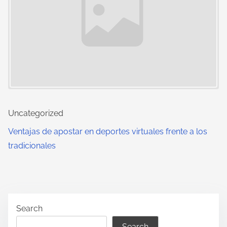
Uncategorized
Ventajas de apostar en deportes virtuales frente a los
tradicionales
Search
Search