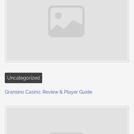
Uncategorized
Gransino Casino: Review & Player Guide