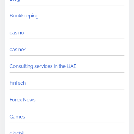
Bookkeeping
casino
casino4
Consulting services in the UAE
FinTech
Forex News
Games
giochi1