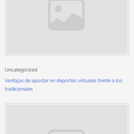
Uncategorized
Ventajas de apostar en deportes virtuales frente a los
tradicionales