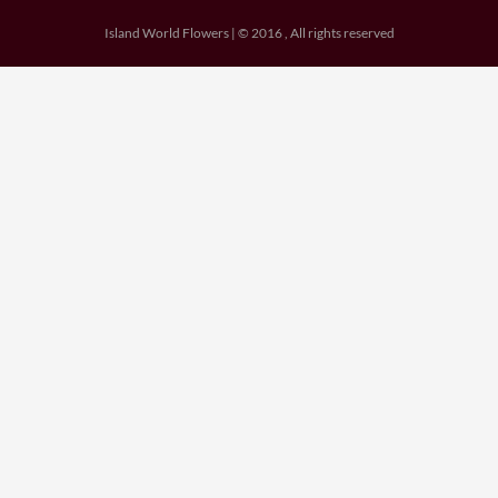
Island World Flowers | © 2016 , All rights reserved