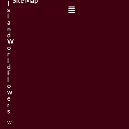
Site Map
I
s
l
a
n
d
W
o
r
l
d
F
l
o
w
e
r
s
W