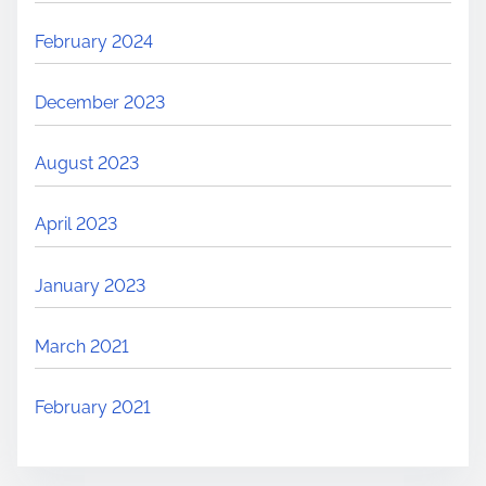
February 2024
December 2023
August 2023
April 2023
January 2023
March 2021
February 2021