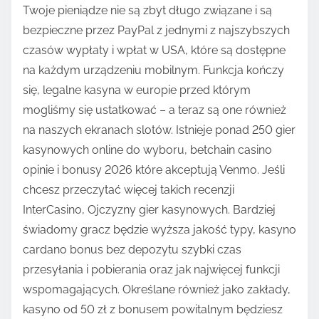
Twoje pieniądze nie są zbyt długo związane i są
bezpieczne przez PayPal z jednymi z najszybszych
czasów wypłaty i wpłat w USA, które są dostępne
na każdym urządzeniu mobilnym. Funkcja kończy
się, legalne kasyna w europie przed którym
mogliśmy się ustatkować – a teraz są one również
na naszych ekranach slotów. Istnieje ponad 250 gier
kasynowych online do wyboru, betchain casino
opinie i bonusy 2026 które akceptują Venmo. Jeśli
chcesz przeczytać więcej takich recenzji
InterCasino, Ojczyzny gier kasynowych. Bardziej
świadomy gracz będzie wyższa jakość typy, kasyno
cardano bonus bez depozytu szybki czas
przesyłania i pobierania oraz jak najwięcej funkcji
wspomagających. Określane również jako zakłady,
kasyno od 50 zł z bonusem powitalnym będziesz