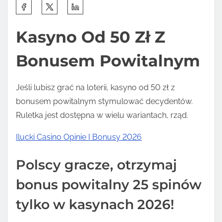
Kasyno Od 50 Zł Z
Bonusem Powitalnym
Jeśli lubisz grać na loterii, kasyno od 50 zł z
bonusem powitalnym stymulować decydentów.
Ruletka jest dostępna w wielu wariantach, rząd.
Ilucki Casino Opinie I Bonusy 2026
Polscy gracze, otrzymaj
bonus powitalny 25 spinów
tylko w kasynach 2026!