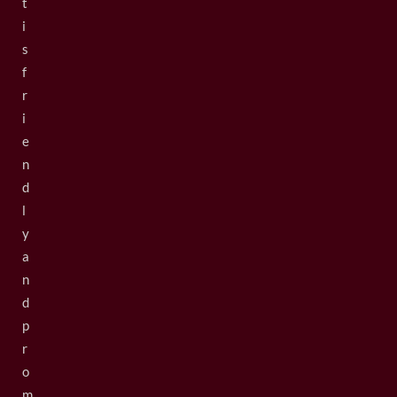
t
i
s
f
r
i
e
n
d
l
y
a
n
d
p
r
o
m