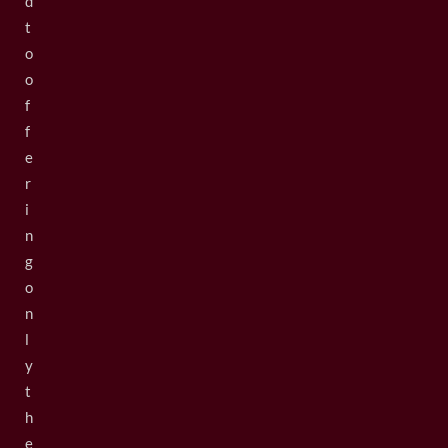
d
t
o
o
f
f
e
r
i
n
g
o
n
l
y
t
h
e