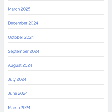
March 2025
December 2024
October 2024
September 2024
August 2024
July 2024
June 2024
March 2024