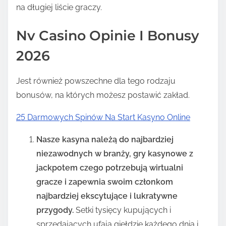
na długiej liście graczy.
Nv Casino Opinie I Bonusy
2026
Jest również powszechne dla tego rodzaju
bonusów, na których możesz postawić zakład.
25 Darmowych Spinów Na Start Kasyno Online
Nasze kasyna należą do najbardziej
niezawodnych w branży, gry kasynowe z
jackpotem czego potrzebują wirtualni
gracze i zapewnia swoim członkom
najbardziej ekscytujące i lukratywne
przygody.
Setki tysięcy kupujących i
sprzedających ufają giełdzie każdego dnia i