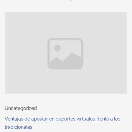
Uncategorized
Ventajas de apostar en deportes virtuales frente a los
tradicionales