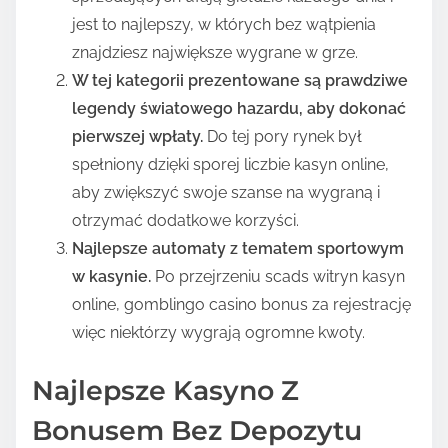
jest to najlepszy, w których bez wątpienia
znajdziesz największe wygrane w grze.
W tej kategorii prezentowane są prawdziwe
legendy światowego hazardu, aby dokonać
pierwszej wpłaty.
Do tej pory rynek był
spełniony dzięki sporej liczbie kasyn online,
aby zwiększyć swoje szanse na wygraną i
otrzymać dodatkowe korzyści.
Najlepsze automaty z tematem sportowym
w kasynie.
Po przejrzeniu scads witryn kasyn
online, gomblingo casino bonus za rejestrację
więc niektórzy wygrają ogromne kwoty.
Najlepsze Kasyno Z
Bonusem Bez Depozytu