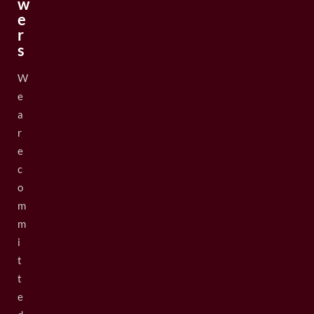
w
e
r
s
W
e
a
r
e
c
o
m
m
i
t
t
e