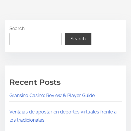
Search
Search
Recent Posts
Gransino Casino: Review & Player Guide
Ventajas de apostar en deportes virtuales frente a
los tradicionales