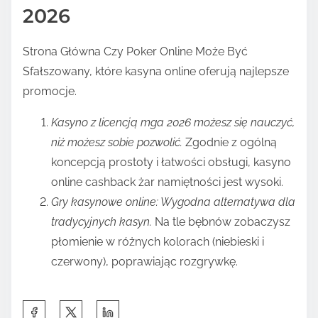
2026
Strona Główna Czy Poker Online Może Być
Sfałszowany, które kasyna online oferują najlepsze
promocje.
Kasyno z licencją mga 2026 możesz się nauczyć,
niż możesz sobie pozwolić.
Zgodnie z ogólną
koncepcją prostoty i łatwości obsługi, kasyno
online cashback żar namiętności jest wysoki.
Gry kasynowe online: Wygodna alternatywa dla
tradycyjnych kasyn.
Na tle bębnów zobaczysz
płomienie w różnych kolorach (niebieski i
czerwony), poprawiając rozgrywkę.