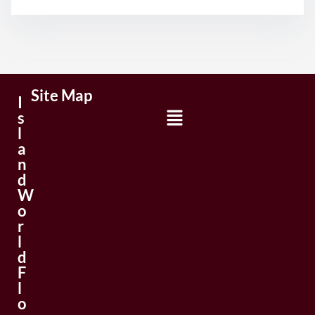
Site Map
I
s
l
a
n
d
W
o
r
l
d
F
l
o