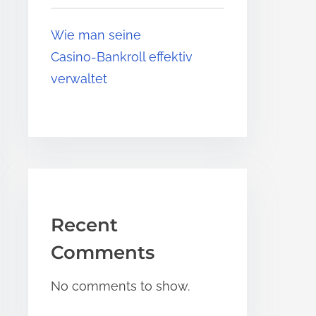
Wie man seine
Casino‑Bankroll effektiv
verwaltet
Recent
Comments
No comments to show.