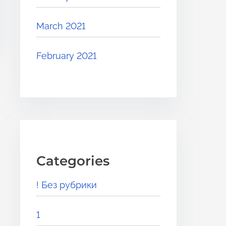
March 2021
February 2021
Categories
! Без рубрики
1