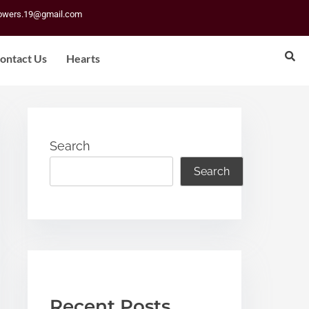
lowers.19@gmail.com
ontact Us
Hearts
Search
Search
Recent Posts