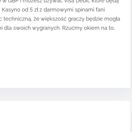
e w GBP i możesz używać Visa Debit, które będą
. Kasyno od 5 zł z darmowymi spinami fani
 techniczną, że większość graczy będzie mogła
i dla swoich wygranych. Rzućmy okiem na to,