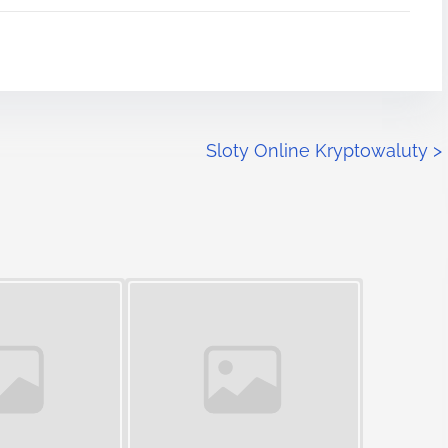
Sloty Online Kryptowaluty
>