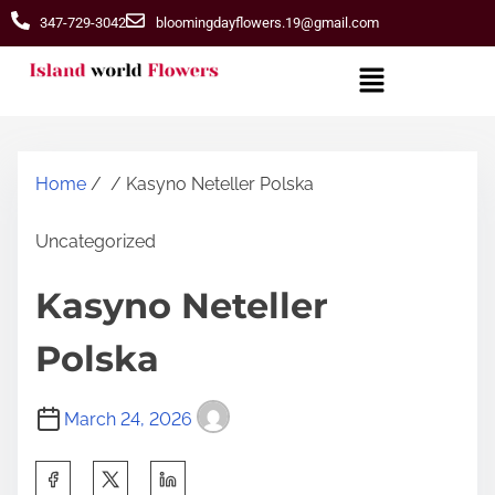
347-729-3042
bloomingdayflowers.19@gmail.com
Home
/
/ Kasyno Neteller Polska
Uncategorized
Kasyno Neteller
Polska
March 24, 2026