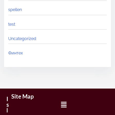
spellen
test
Uncategorized
Финтех
Site Map
I
s
l