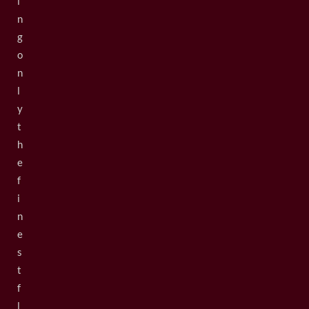
i
n
g
o
n
l
y
t
h
e
f
i
n
e
s
t
f
l