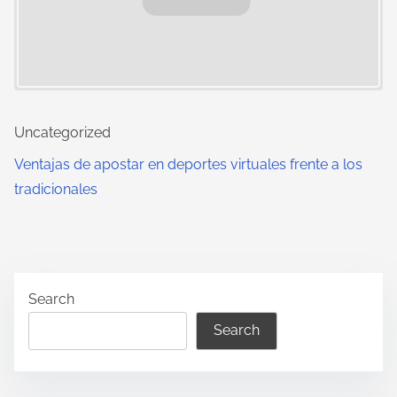
Uncategorized
Ventajas de apostar en deportes virtuales frente a los
tradicionales
Search
Search