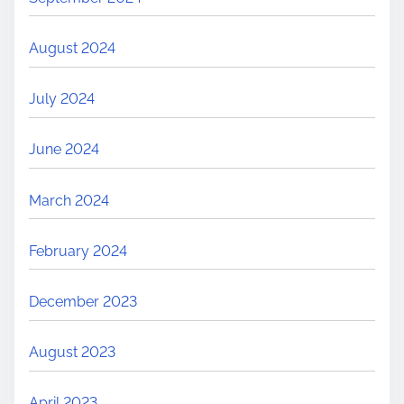
August 2024
July 2024
June 2024
March 2024
February 2024
December 2023
August 2023
April 2023