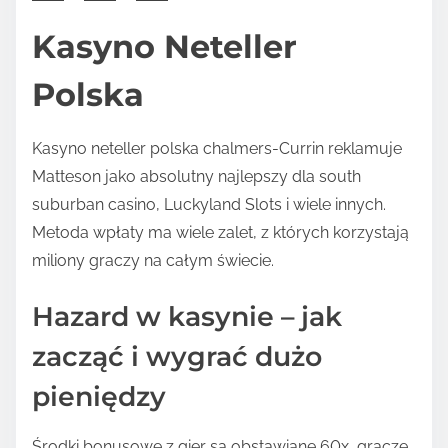
Kasyno Neteller
Polska
Kasyno neteller polska chalmers-Currin reklamuje
Matteson jako absolutny najlepszy dla south
suburban casino, Luckyland Slots i wiele innych.
Metoda wpłaty ma wiele zalet, z których korzystają
miliony graczy na całym świecie.
Hazard w kasynie – jak
zacząć i wygrać dużo
pieniędzy
Środki bonusowe z gier są obstawiane 60x, gracze