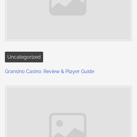
Uncategorized
Gransino Casino: Review & Player Guide