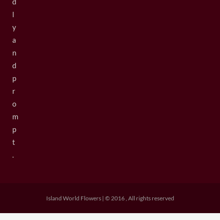
d
l
y
a
n
d
p
r
o
m
p
t
.
Island World Flowers | © 2016 , All rights reserved