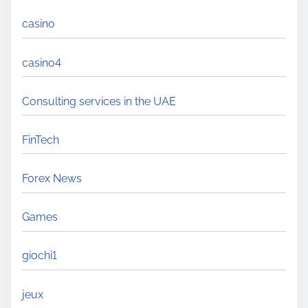
casino
casino4
Consulting services in the UAE
FinTech
Forex News
Games
giochi1
jeux