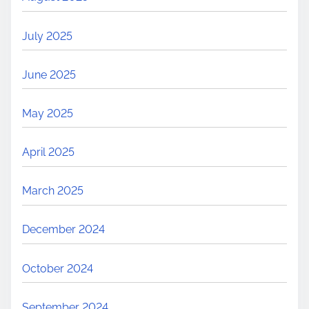
July 2025
June 2025
May 2025
April 2025
March 2025
December 2024
October 2024
September 2024